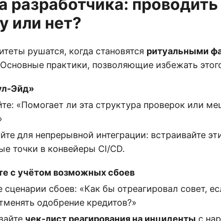
 разработчика: проводить
у или нет?
итеты рушатся, когда становятся
ритуальными ф
 Основные практики, позволяющие избежать этог
ул-Эйд»
те: «Помогает ли эта структура проверок или ме
»
йте для непрерывной интеграции: встраивайте эт
ые точки в конвейеры CI/CD.
е с учётом возможных сбоев
е сценарии сбоев: «Как бы отреагировал совет, е
отменять одобрение кредитов?»
вайте
чек-лист реагирования на инциденты
с на