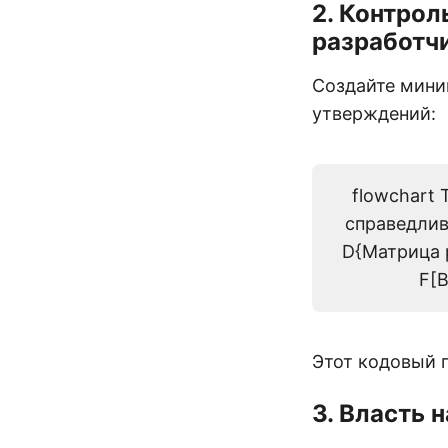
2. Контрол
разработч
Создайте мини
утверждений:
flowchart 
справедлив
D{Матрица р
F[В
Этот кодовый 
3. Власть 