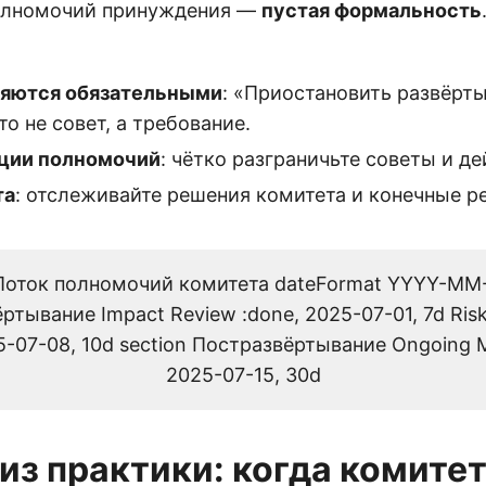
полномочий принуждения —
пустая формальность
ляются обязательными
: «Приостановить развёрты
о не совет, а требование.
ации полномочий
: чётко разграничьте советы и де
та
: отслеживайте решения комитета и конечные р
e Поток полномочий комитета dateFormat YYYY-MM
тывание Impact Review :done, 2025-07-01, 7d Risk
25-07-08, 10d section Постразвёртывание Ongoing Mo
2025-07-15, 30d
из практики: когда комите