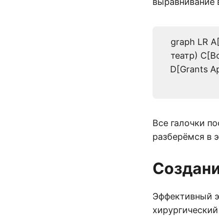
выравнивание в
graph LR A
театр) C[Bo
D[Grants Ap
Все галочки по
разберёмся в э
Создани
Эффективный э
хирургический