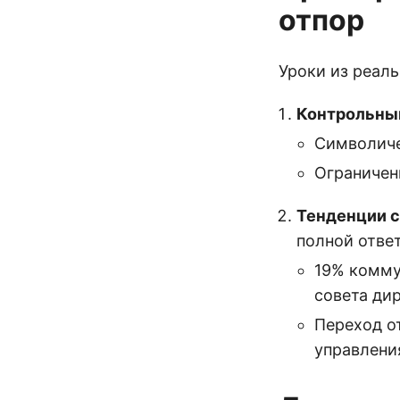
отпор
Уроки из реаль
Контрольный
Символиче
Ограничен
Тенденции с
полной отве
19% комму
совета ди
Переход о
управлени