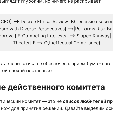
ыглядит глубоким, но ничего не раскрывает.
[CEO] -->|Decree Ethical Review| B(Теневые пьесы
ard with Diverse Perspectives] -->|Performs Risk-B
proval] E[Competing Interests] -->|Sloped Runway| 
Theater] F --> G{Ineffectual Compliance}
ставлены, этика не обеспечена: приём бумажного 
той плохой постановке.
е действенного комитета
тический комитет — это не
список любителей п
 нож для принятия решений. Давайте выделим ос