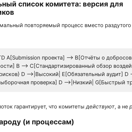
ьный список комитета: версия для
иков
мальный повторяемый процесс вместо раздутого
TD A[Submission проекта] --> B[Отчёты о добросо
ости] B --> C[Стандартизированный обзор воздейс
исков} D -->|Высокий| E[Обязательный аудит] D 
ыборочная проверка] D -->|Низкий| G[Быстрый т
поток гарантирует, что комитеты
действуют
, а не
народу (и процессам)