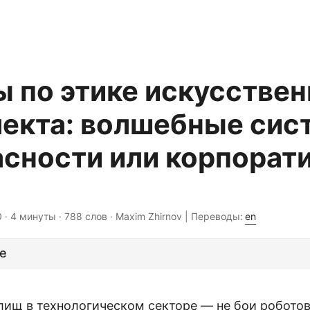
 по этике искусствен
лекта: волшебные си
асности или корпорат
0
· 4 минуты · 788 слов · Maxim Zhirnov | Переводы:
en
е
лищ в технологическом секторе — не бои роботов