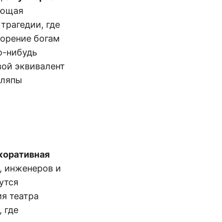
ующая
трагедии, где
ворение богам
о-нибудь
ой эквивалент
шляпы
коративная
, инженеров и
утся
ия театра
 где