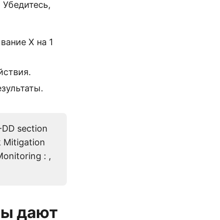
. Убедитесь,
вание X на 1
йствия.
езультаты.
-DD section
 Mitigation
nitoring : ,
ты дают