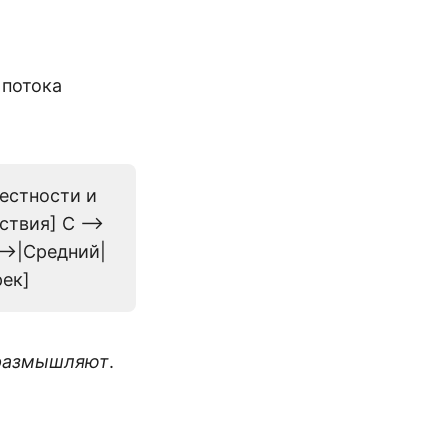
 потока
вестности и
твия] C -->
-->|Средний|
рек]
размышляют
.