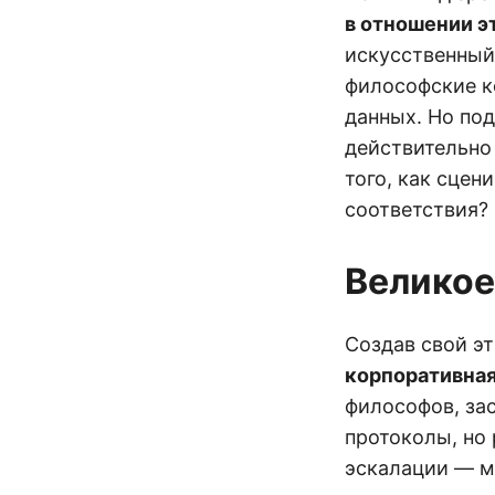
в отношении э
искусственный 
философские к
данных. Но по
действительн
того, как сцен
соответствия?
Великое
Создав свой эт
корпоративная
философов, зас
протоколы, но 
эскалации — м