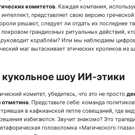
тических комитетов
. Каждая компания, использ
интеллект, представляет свою версию греческой 
ороли решают, следует ли отдать их последнее т
д покровом грандиозных ритуальных действий, кт
о
руководит кораблём
? Или мы наблюдаем цифров
ический маг вытаскивает этических кроликов из 
 кукольное шоу ИИ-этики
ический комитет, убедитесь, что это не просто
де
 отметина
. Представьте себе: команда политиков
трявшая в кафкианской петле совещаний, где вед
решения избегаются. Звучит знакомо? Это трагед
етафорическая головоломка «Магического глаза»,