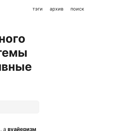
тэги
архив
поиск
ного
стемы
ивные
, а
вуайеризм