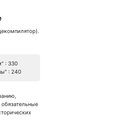
е
декомпилятор).
" : 330
ы" : 240
ванию,
 обязательные
сторических