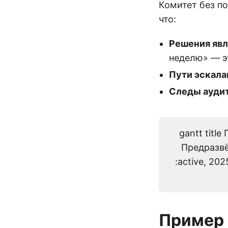
Комитет без 
что:
Решения яв
неделю» — эт
Пути эскал
Следы ауди
gantt titl
Предразвёр
:active, 20
Пример 