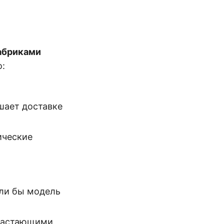
абриками
о:
шает доставке
ические
сли бы модель
растающими