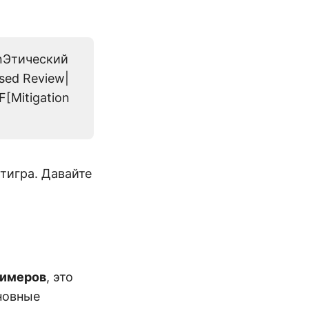
\nЭтический
ased Review|
F[Mitigation
тигра. Давайте
римеров
, это
новные