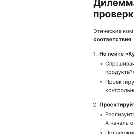
Дилемма
проверк
Этические ком
соответствия
.
Не пейте «К
Спрашивай
продукта?
Проектиру
контрольн
Проектируйт
Реализуйт
X начала 
Поддержи