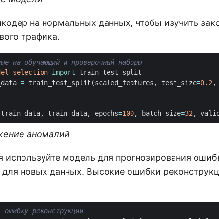
нкодер на нормальных данных, чтобы изучить за
вого трафика.
ные на обучающий и проверочный наборы
del_selection
import
train_test_split
_data
=
train_test_split
(
scaled_features
,
test_size
=
0.2
,
ь
(
train_data
,
train_data
,
epochs
=
100
,
batch_size
=
32
,
vali
жение аномалий
я используйте модель для прогнозирования ошиб
 для новых данных. Высокие ошибки реконструк
ь ошибку реконструкции