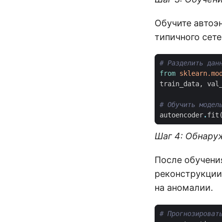
Обучите автоэ
типичного сете
# Разделить дан
from
sklearn.mo
train_data
,
val
# Обучить модел
autoencoder
.
fit
Шаг 4: Обнару
После обучени
реконструкции
на аномалии.
# Прогнозироват