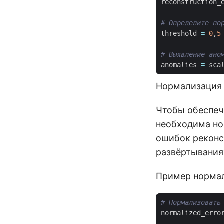
reconstruction_
# Определите по
threshold
=
0
,
5
# Выявление ано
anomalies
=
sca
Нормализация 
Чтобы обеспеч
необходима но
ошибок реконс
развёртывания
Пример норма
# Нормализовать
normalized_erro