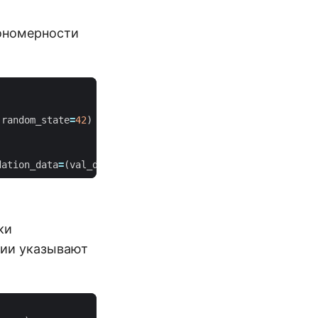
кономерности
random_state
=
42
)
dation_data
=
(
val_data
,
val_data
))
ки
ции указывают