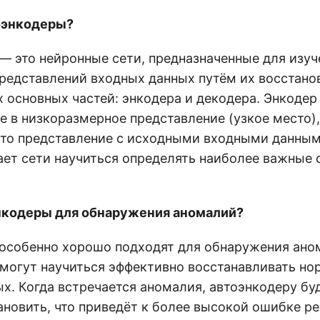
оэнкодеры?
— это нейронные сети, предназначенные для изуч
редставлений входных данных путём их восстано
х основных частей: энкодера и декодера. Энкоде
 в низкоразмерное представление (узкое место),
это представление с исходными входными данным
ает сети научиться определять наиболее важные
нкодеры для обнаружения аномалий?
особенно хорошо подходят для обнаружения ано
 могут научиться эффективно восстанавливать н
х. Когда встречается аномалия, автоэнкодеру бу
ановить, что приведёт к более высокой ошибке р