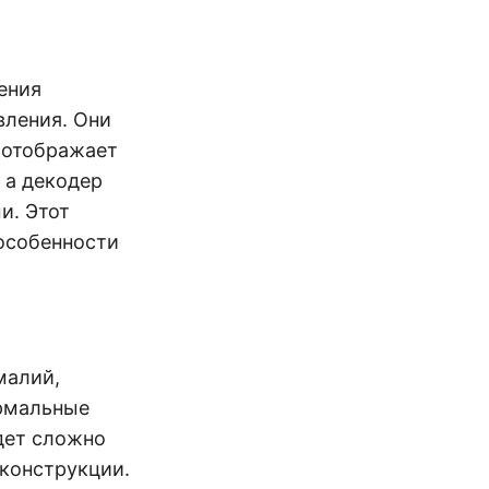
ения
вления. Они
р отображает
 а декодер
и. Этот
 особенности
малий,
ормальные
дет сложно
еконструкции.