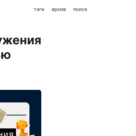
тэги
архив
поиск
ужения
ью