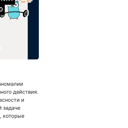
 аномалии
ного действия.
асности и
й задаче
, которые