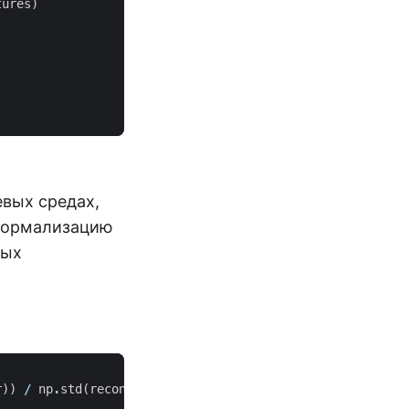
tures
)
вых средах,
 нормализацию
ных
r
))
/
np
.
std
(
reconstruction_error
)