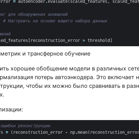
error
=
autoencoder
.
evaluate
(
scaled_features
,
scaled_fea
рог для обнаружения аномалий
# Настроить на основе вашего набора данных
малий
led_features
[
reconstruction_error
>
threshold
]
метрик и трансферное обучение
ить хорошее обобщение модели в различных сете
рмализация потерь автоэнкодера. Это включает
трукции, чтобы их можно было сравнивать в раз
х.
лизации:
 ошибки реконструкции
rs
=
(
reconstruction_error
-
np
.
mean
(
reconstruction_erro