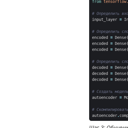
from
tensorflow
# Определить вх
input_layer
=
I
# Определить сл
encoded
=
Dense
encoded
=
Dense
encoded
=
Dense
# Определить сл
decoded
=
Dense
decoded
=
Dense
decoded
=
Dense
# Создать модел
autoencoder
=
M
# Скомпилироват
autoencoder
.
com
Шаг 3: Обучен