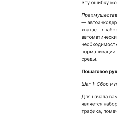
Эту ошибку мо
Преимущества 
— автоэнкодер
хватает в набо
автоматически
необходимость
нормализации 
среды.
Пошаговое ру
Шаг 1: Сбор и
Для начала ва
является набо
трафика, поме