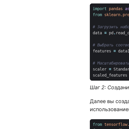
import
pandas
a
from
sklearn.pr
# Загрузить наб
data
=
pd
.
read_
# Выбрать соотв
features
=
data
# Масштабироват
scaler
=
Standa
scaled_features
Шаг 2: Создан
Далее вы созда
использованием
from
tensorflow