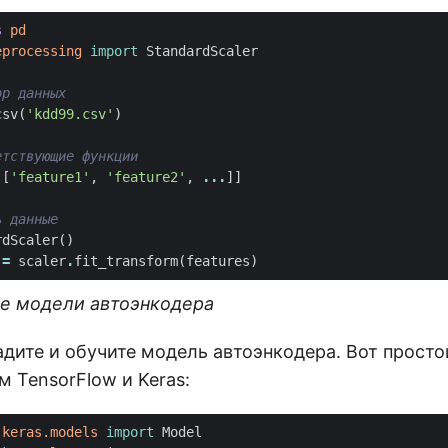
s
pd
eprocessing
import
StandardScaler
ор данных
csv
(
'kdd99.csv'
)
етствующие функции
[[
'feature1'
,
'feature2'
,
...
]]
ь данные
rdScaler
()
=
scaler
.
fit_transform
(
features
)
ие модели автоэнкодера
дите и обучите модель автоэнкодера. Вот просто
 TensorFlow и Keras:
.keras.models
import
Model