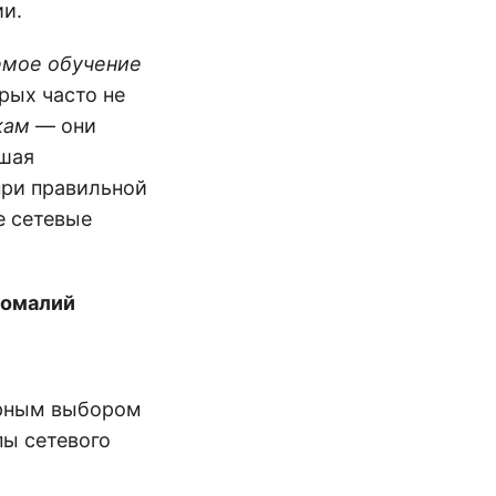
ии.
емое обучение
рых часто не
кам
— они
ьшая
ри правильной
е сетевые
номалий
ярным выбором
пы сетевого