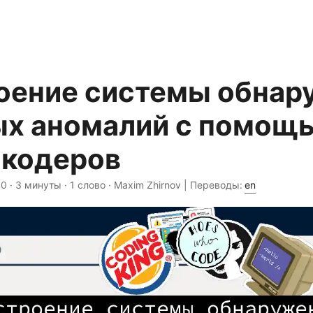
оение системы обнар
ых аномалий с помощ
нкодеров
00
· 3 минуты · 1 слово · Maxim Zhirnov | Переводы:
en