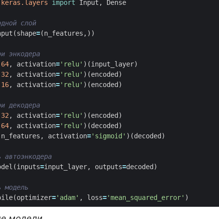
.keras.layers
import
Input
,
Dense
одной слой
nput
(
shape
=
(
n_features
,))
ои энкодера
(
64
,
activation
=
'relu'
)(
input_layer
)
(
32
,
activation
=
'relu'
)(
encoded
)
(
16
,
activation
=
'relu'
)(
encoded
)
ои декодера
(
32
,
activation
=
'relu'
)(
encoded
)
(
64
,
activation
=
'relu'
)(
decoded
)
(
n_features
,
activation
=
'sigmoid'
)(
decoded
)
ь автоэнкодера
odel
(
inputs
=
input_layer
,
outputs
=
decoded
)
ь модель
pile
(
optimizer
=
'adam'
,
loss
=
'mean_squared_error'
)
ие модели