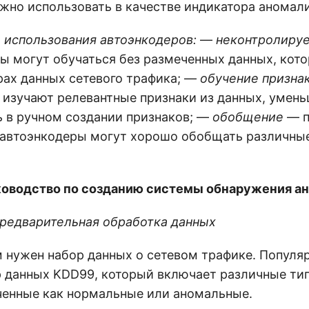
жно использовать в качестве индикатора аномал
использования автоэнкодеров:
—
неконтролиру
ы могут обучаться без размеченных данных, кото
рах данных сетевого трафика; —
обучение призна
 изучают релевантные признаки из данных, умен
 в ручном создании признаков; —
обобщение
— п
автоэнкодеры могут хорошо обобщать различны
ководство по созданию системы обнаружения а
 предварительная обработка данных
м нужен набор данных о сетевом трафике. Попул
р данных KDD99, который включает различные ти
ченные как нормальные или аномальные.