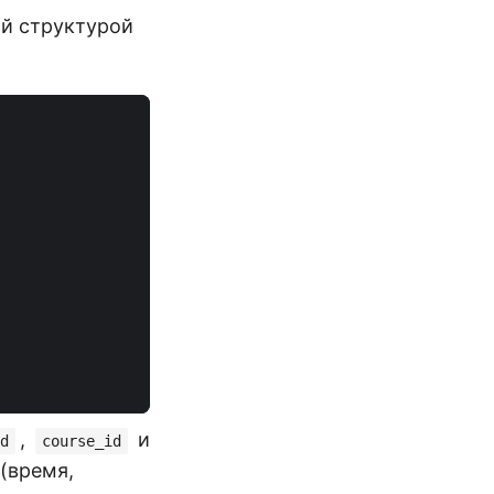
ой структурой
,
и
d
course_id
 (время,