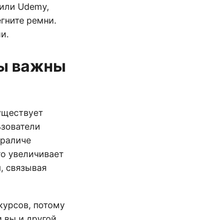
 или Udemy,
егните ремни.
и.
ы важны
уществует
ьзователи
араличе
то увеличивает
, связывая
курсов, потому
 вы и другой