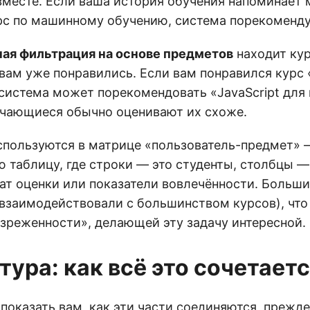
месте. Если ваша история обучения напоминает 
рс по машинному обучению, система порекоменду
ая фильтрация на основе предметов
находит ку
 вам уже понравились. Если вам понравился курс 
система может порекомендовать «JavaScript для
учающиеся обычно оценивают их схоже.
спользуются в матрице «пользователь-предмет» 
ю таблицу, где строки — это студенты, столбцы —
ат оценки или показатели вовлечённости. Больши
 взаимодействовали с большинством курсов), что
зреженности», делающей эту задачу интересной.
тура: как всё это сочетает
показать вам, как эти части соединяются, прежд