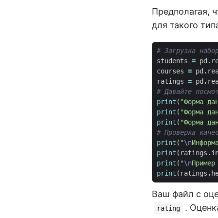
Предполагая, ч
для такого тип
# Загрузка набо
students
=
pd
.
r
courses
=
pd
.
re
ratings
=
pd
.
re
# Давайте посмо
print
(
"Форма да
print
(
"Форма да
print
(
"Форма да
# Проверка каче
print
(
"
\n
Информ
print
(
ratings
.
i
print
(
"
\n
Пример
print
(
ratings
.
h
Ваш файл с оц
. Оценк
rating