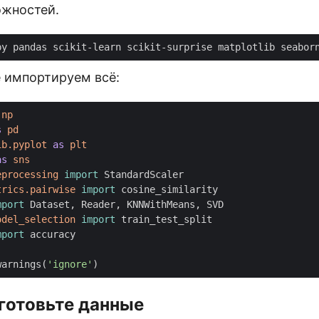
жностей.
е импортируем всё:
np
s
pd
ib.pyplot
as
plt
as
sns
eprocessing
import
StandardScaler
trics.pairwise
import
cosine_similarity
mport
Dataset
,
Reader
,
KNNWithMeans
,
SVD
odel_selection
import
train_test_split
mport
accuracy
warnings
(
'ignore'
)
готовьте данные