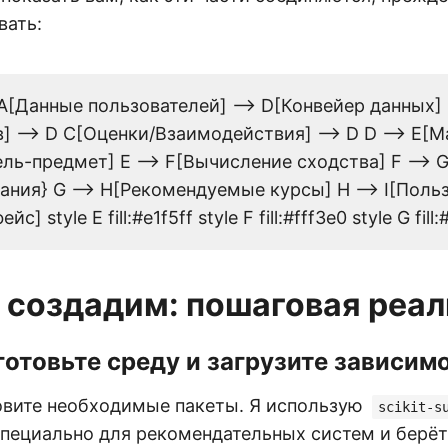
вать:
 A[Данные пользователей] --> D[Конвейер данных]
] --> D C[Оценки/Взаимодействия] --> D D --> E[
ль-предмет] E --> F[Вычисление сходства] F -->
ания} G --> H[Рекомендуемые курсы] H --> I[Поль
йс] style E fill:#e1f5ff style F fill:#fff3e0 style G fill
 создадим: пошаговая реа
готовьте среду и загрузите зависим
овите необходимые пакеты. Я использую
scikit-s
специально для рекомендательных систем и берёт