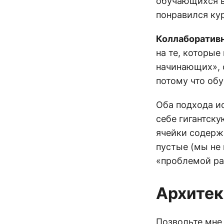
обучающихся в
понравился ку
Коллаборативн
на те, которые
начинающих», 
потому что об
Оба подхода и
себе гигантску
ячейки содерж
пустые (мы не
«проблемой ра
Архитек
Позвольте мне 