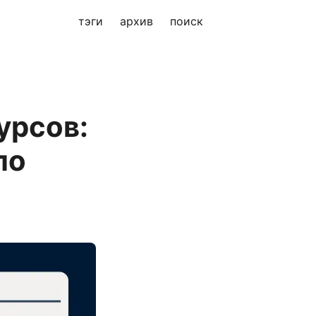
тэги
архив
поиск
урсов:
по