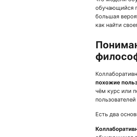
обучающийся п
большая вероят
как найти свое
Пониман
филосо
Коллаборативн
похожие поль
чём курс или п
пользователей
Есть два основ
Коллаборативн