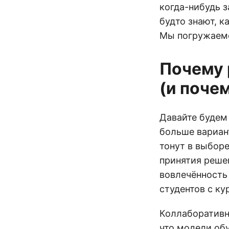
когда-нибудь з
будто знают, к
Мы погружаемс
Почему 
(и почем
Давайте будем
больше вариант
тонут в выборе
принятия реше
вовлечённость
студентов с ку
Коллаборативн
что модели обу