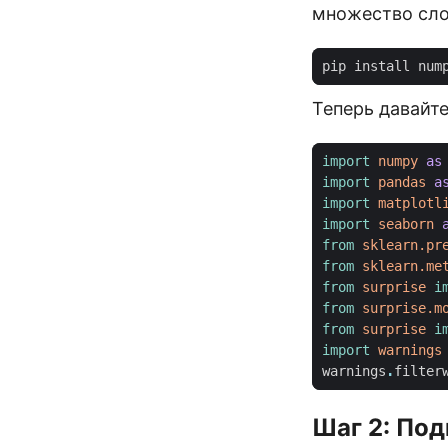
множество сло
Теперь давайт
import
numpy
as
import
pandas
a
import
matplotl
import
seaborn
from
sklearn.pr
from
sklearn.me
from
surprise
i
from
surprise.m
from
surprise
i
import
warnings
warnings
.
filter
Шаг 2: Под