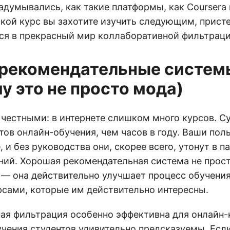
адумывались, как такие платформы, как Coursera
акой курс вы захотите изучить следующим, прист
я в прекрасный мир коллаборативной фильтраци
рекомендательные систем
у это не просто мода)
 честными: в интернете слишком много курсов. С
ов онлайн-обучения, чем часов в году. Ваши пол
, и без руководства они, скорее всего, утонут в п
ний. Хорошая рекомендательная система не прос
 — она действительно улучшает процесс обучения
рсами, которые им действительно интересны.
ая фильтрация особенно эффективна для онлайн-
чения студентов удивительно предсказуемы. Если