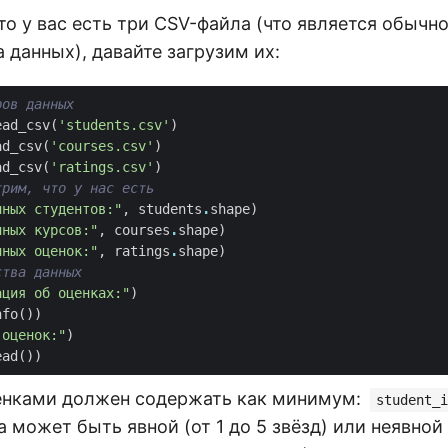
то у вас есть три CSV-файла (что является обычн
а данных), давайте загрузим их:
ров данных
ead_csv
(
'students.csv'
)
ad_csv
(
'courses.csv'
)
ad_csv
(
'ratings.csv'
)
трим, что у нас есть
нных студентов:"
,
students
.
shape
)
нных курсов:"
,
courses
.
shape
)
нных оценок:"
,
ratings
.
shape
)
ства данных
ация об оценках:"
)
nfo
())
 оценок:"
)
ead
())
енками должен содержать как минимум:
student_i
а может быть явной (от 1 до 5 звёзд) или неявной