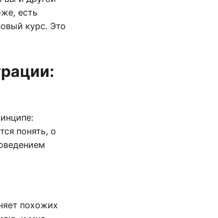
же, есть
новый курс. Это
рации:
инципе:
тся понять, о
поведением
няет похожих