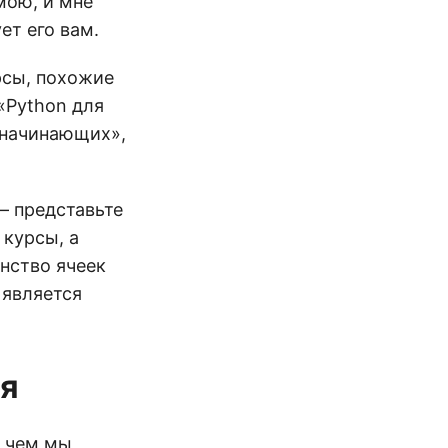
мою, и мне
ет его вам.
рсы, похожие
«Python для
 начинающих»,
— представьте
 курсы, а
нство ячеек
 является
ся
е чем мы