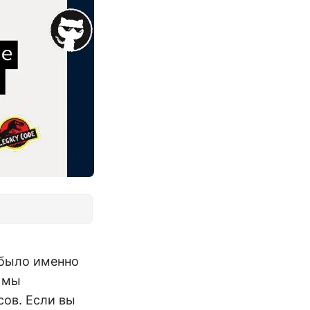
 было именно
я мы
сов. Если вы