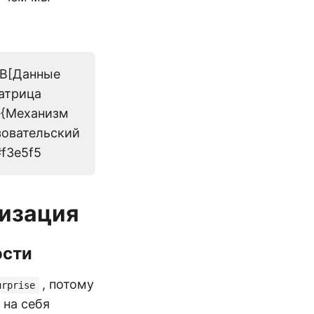
 B[Данные
Матрица
 G{Механизм
зовательский
:#f3e5f5
лизация
ости
, потому
urprise
 на себя