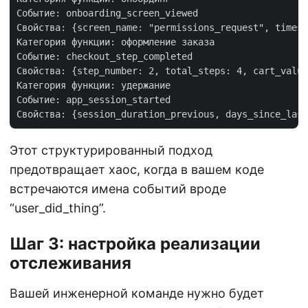
Событие: onboarding_screen_viewed

Свойства: {screen_name: "permissions_request", timest
Категория функции: оформление заказа

Событие: checkout_step_completed

Свойства: {step_number: 2, total_steps: 4, cart_value
Категория функции: удержание

Событие: app_session_started

Этот структурированный подход
предотвращает хаос, когда в вашем коде
встречаются имена событий вроде
“user_did_thing”.
Шаг 3: настройка реализации
отслеживания
Вашей инженерной команде нужно будет