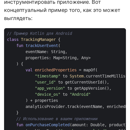
инструментировать приложение. Вот
концептуальный пример того, как это может
выглядеть:
class
TrackingManager
{
fun
trackUserEvent
(
eventName
:
String
,
properties
:
Map
<
String
,
Any
>
)
{
val
enrichedProperties
=
mapOf
(
"timestamp"
to
System
.
currentTimeMillis
()
"user_id"
to
getCurrentUserId
(),
"app_version"
to
getAppVersion
(),
"device_os"
to
"Android"
)
+
properties
analyticsProvider
.
track
(
eventName
,
enrichedPr
}
fun
onPurchaseCompleted
(
amount
:
Double
,
productId