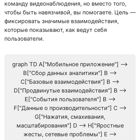
команду видеонаблюдения, но вместо того,
чтобы быть навязчивой, вы помогаете. Цель —
фиксировать значимые взаимодействия,
которые показывают, как ведут себя
пользователи.
graph TD A["Мобильное приложение"] -->
B["Сбор данных аналитики"] B -->
C["Базовые взаимодействия"] B -->
D["Продвинутые взаимодействия"] B -->
E["События пользователя"] B -->
F["Данные о производительности"] C -->
G["Нажатия, смахивания,
масштабирования"] D --> H["Яростные
жесты, сетевые проблемы"] E -->