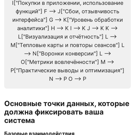
I["Покупки в приложении, использование
функций"] F --> J["Сбои, отзывчивость
интерфейса"] G --> K["Уровень обработки
аналитики"] H --> K I --> K J --> K K -->
L["Визуализация и отчётность"] L -->
M["Тепловые карты и повторы сеансов"] L
--> N["Воронки конверсии"] L -->
O["Метрики вовлечённости"] M -->
P["Практические выводы и оптимизация"]
N --> P O --> P
Основные точки данных, которые
должна фиксировать ваша
система
Базовые взаимодействия