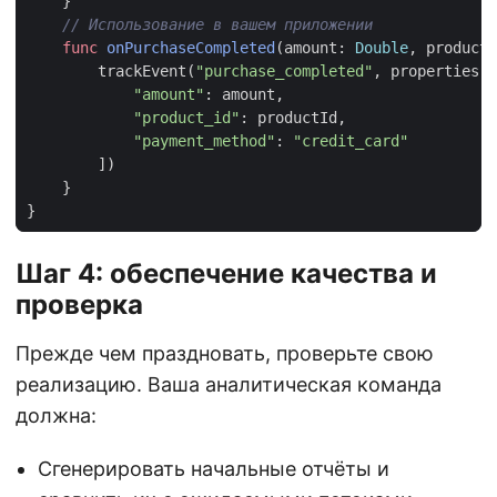
}
// Использование в вашем приложении
func
onPurchaseCompleted
(
amount
:
Double
,
productI
trackEvent
(
"purchase_completed"
,
properties
:
"amount"
:
amount
,
"product_id"
:
productId
,
"payment_method"
:
"credit_card"
])
}
}
Шаг 4: обеспечение качества и
проверка
Прежде чем праздновать, проверьте свою
реализацию. Ваша аналитическая команда
должна:
Сгенерировать начальные отчёты и