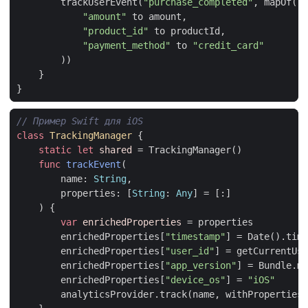
trackUserEvent
(
"purchase_completed"
,
mapOf
(
"amount"
to
amount
,
"product_id"
to
productId
,
"payment_method"
to
"credit_card"
))
}
}
// Пример Swift для iOS
class
TrackingManager
{
static
let
shared
=
TrackingManager
()
func
trackEvent
(
name
:
String
,
properties
:
[
String
:
Any
]
=
[:]
)
{
var
enrichedProperties
=
properties
enrichedProperties
[
"timestamp"
]
=
Date
().
time
enrichedProperties
[
"user_id"
]
=
getCurrentUse
enrichedProperties
[
"app_version"
]
=
Bundle
.
ma
enrichedProperties
[
"device_os"
]
=
"iOS"
analyticsProvider
.
track
(
name
,
withProperties
: