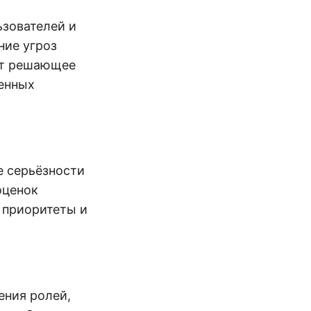
зователей и
ние угроз
еет решающее
ренных
е серьёзности
оценок
 приоритеты и
ения ролей,