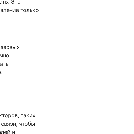
ть. Это
вление только
базовых
ычно
ать
.
торов, таких
 связи, чтобы
елей и