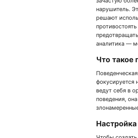
зачастую боле
нарушитель. Э
решают исполь
противостоять
предотвращать
аналитика — м
Что такое 
Поведенческая
фокусируется н
ведут себя в о
поведения, он
злонамеренные
Настройка
Чтобы создать