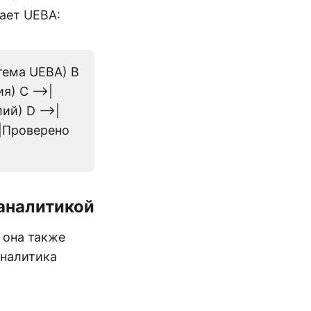
тает UEBA:
тема UEBA) B
) C -->|
й) D -->|
>|Проверено
 аналитикой
 она также
аналитика