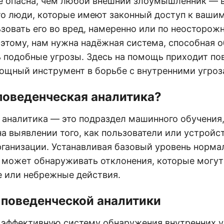
е опасна, чем любой внешний злоумышленник — 
то люди, которые имеют законный доступ к вашим
зовать его во вред, намеренно или по неосторож
 этому, нам нужна надёжная система, способная 
 подобные угрозы. Здесь на помощь приходит по
ощный инструмент в борьбе с внутренними угроз
поведенческая аналитика?
 аналитика — это подраздел машинного обучения
а выявлении того, как пользователи или устройс
рганизации. Устанавливая базовый уровень норма
а может обнаруживать отклонения, которые могут
 или небрежные действия.
 поведенческой аналитики
 эффективную систему обнаружения внутренних у