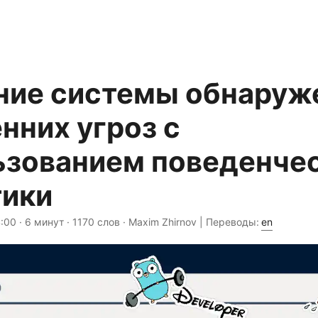
ние системы обнаруж
нних угроз с
ьзованием поведенче
тики
4:00
· 6 минут · 1170 слов · Maxim Zhirnov | Переводы:
en