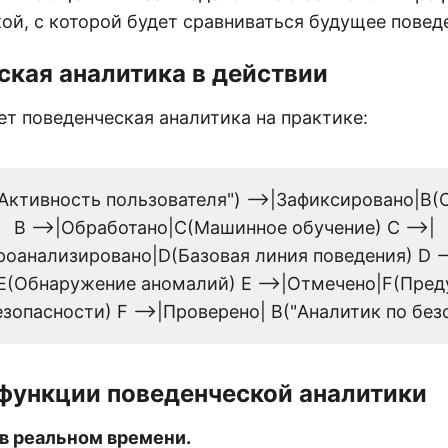
ой, с которой будет сравниваться будущее повед
ская аналитика в действии
ет поведенческая аналитика на практике:
"Активность пользователя") -->|Зафиксировано|B(
B -->|Обработано|C(Машинное обучение) C -->|
роанализировано|D(Базовая линия поведения) D --
E(Обнаружение аномалий) E -->|Отмечено|F(Пре
зопасности) F -->|Проверено| B("Аналитик по без
функции поведенческой аналитики
в реальном времени.