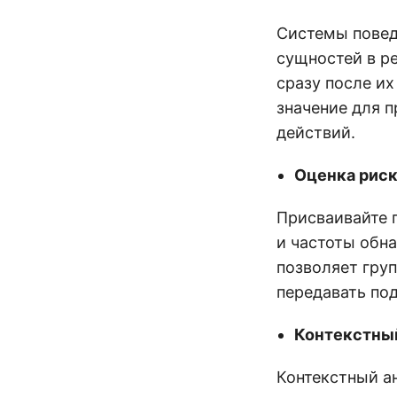
Системы повед
сущностей в р
сразу после и
значение для 
действий.
Оценка риск
Присваивайте 
и частоты обн
позволяет гру
передавать по
Контекстный
Контекстный а