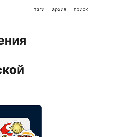
тэги
архив
поиск
ения
ской