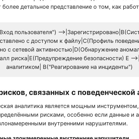
 более детальное представление о том, как рабо
"Вход пользователя") -->|Зарегистрировано|B(Сис
оставлено с доступом к файлу|C(Профиль поведения
но с сетевой активностью|D(Обнаружение аномали
алл риска|E(Предупреждение безопасности) E --
аналитиком| B("Реагирование на инциденты")
исков, связанных с поведенческой
еская аналитика является мощным инструментом,
пределёнными рисками, особенно если данные и 
злонамеренными внутренними нарушителями.
ные злонамеренные внутренние нарушители.