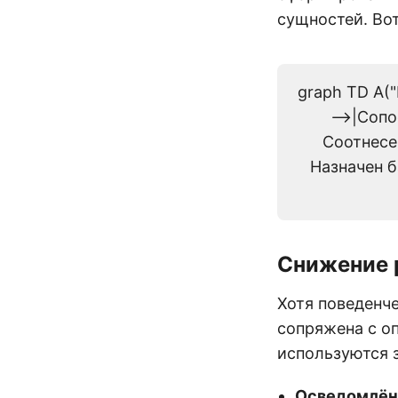
сущностей. Вот
graph TD A(
-->|Соп
Соотнесе
Назначен б
Снижение р
Хотя поведенч
сопряжена с о
используются 
Осведомлён