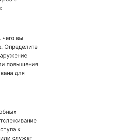
:
 чего вы
е. Определите
наружение
или повышения
ована для
робных
отслеживание
ступа к
фили служат