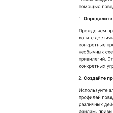
помощью повед
Определите 
Прежде чем при
хотите достич
конкретные пр
необычных схе
привилегий. Эт
конкретных угр
Создайте пр
Используйте а
профилей пове
различных дейс
файлам, привы