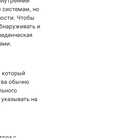
внутренний
 системам, но
ности. Чтобы
обнаруживать и
веденческая
ами.
, который
тва обычно
льного
 указывать на
гроз с