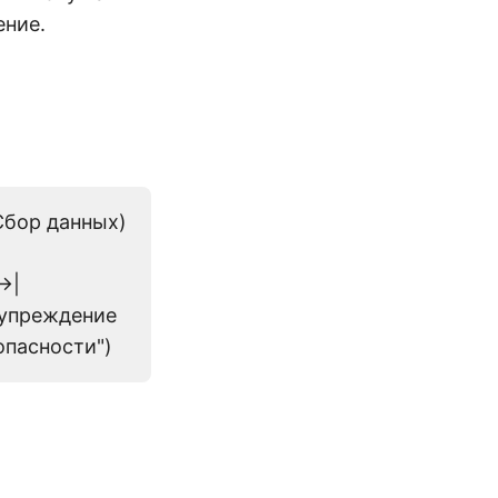
ение.
Сбор данных)
>|
дупреждение
опасности")