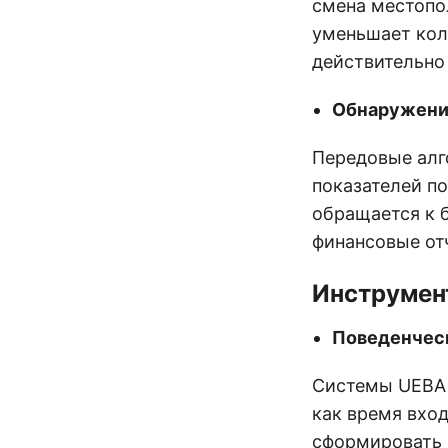
смена местопо
уменьшает кол
действительно
Обнаружени
Передовые алг
показателей п
обращается к 
финансовые отч
Инструмен
Поведенческ
Системы UEBA 
как время вход
сформировать 