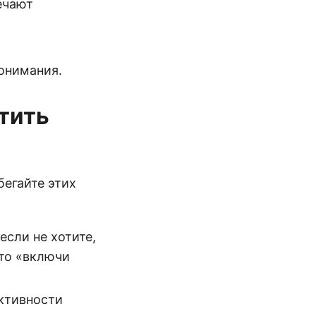
ечают
онимания.
тить
егайте этих
если не хотите,
сто «включи
активности