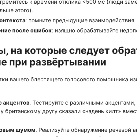
стремитесь к времени отклика <500 мс (люди зам
льше этого).
онтекста
: помните предыдущие взаимодействия.
ение после ошибок
: изящно обрабатывайте недоп
, на которые следует обра
е при развёртывании
тки вашего блестящего голосового помощника изб
с акцентов
. Тестируйте с различными акцентами, 
у британскому другу сказали «надень килт» вме
новым шумом
. Реализуйте обнаружение речевой 