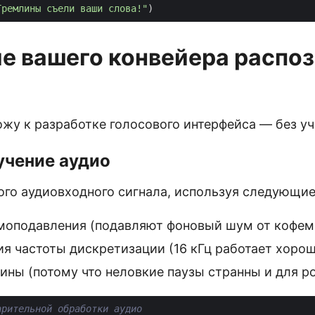
Гремлины съели ваши слова!"
)
е вашего конвейера распо
ожу к разработке голосового интерфейса — без уч
учение аудио
того аудиовходного сигнала, используя следующи
оподавления (подавляют фоновый шум от кофем
я частоты дискретизации (16 кГц работает хорош
ины (потому что неловкие паузы странны и для ро
арительной обработки аудио