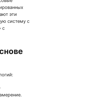
осовые
зированных
ают эти
ую систему с
 с
основе
логий:
.
амерение.