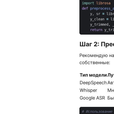
import
librosa
def
preprocess_
y
,
sr
=
lib
y_clean
=
l
y_trimmed
,
return
y_tr
Шаг 2: Пре
Рекомендую на
собственные:
Тип модели
Лу
DeepSpeech
Ав
Whisper
Мн
Google ASR
Бы
# Использование