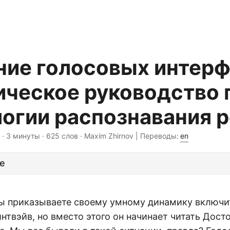
ние голосовых интерф
ическое руководство 
огии распознавания 
· 3 минуты · 625 слов · Maxim Zhirnov | Переводы:
en
е
вы приказываете своему умному динамику включ
интвэйв, но вместо этого он начинает читать Дост