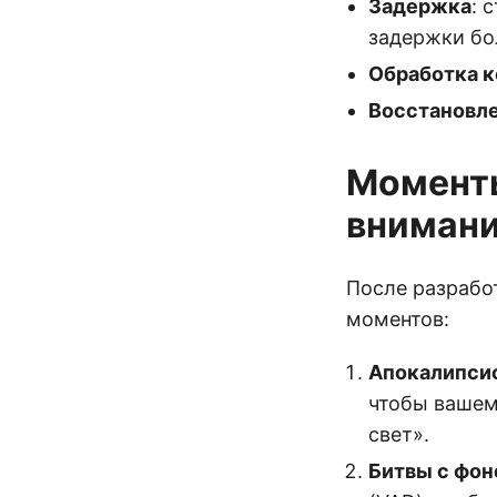
Задержка
: 
задержки бо
Обработка к
Восстановл
Моменты
внимани
После разрабо
моментов:
Апокалипси
чтобы вашем
свет».
Битвы с фо