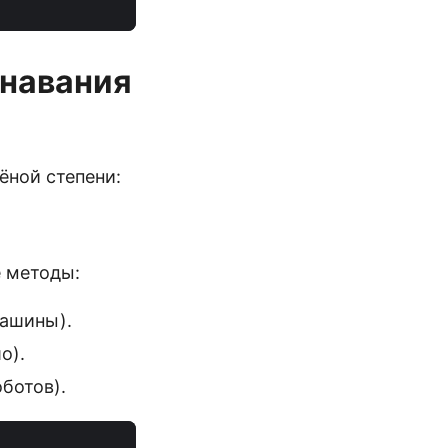
знавания
ёной степени:
е методы:
ашины).
о).
ботов).