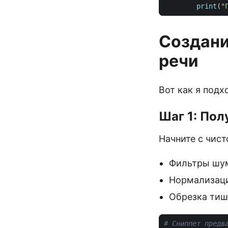
print
(
"
Создани
речи
Вот как я подх
Шаг 1: Пол
Начните с чис
Фильтры шум
Нормализаци
Обрезка тиш
# Сниппет предв