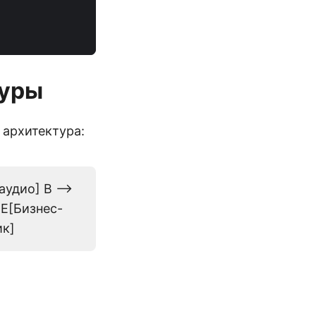
туры
 архитектура:
удио] B -->
 E[Бизнес-
ик]