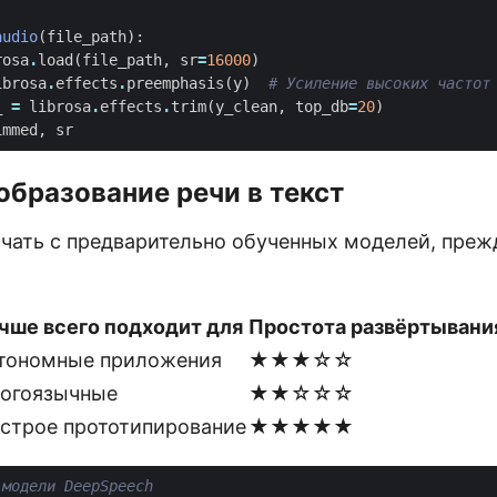
audio
(
file_path
):
rosa
.
load
(
file_path
,
sr
=
16000
)
ibrosa
.
effects
.
preemphasis
(
y
)
# Усиление высоких частот
_
=
librosa
.
effects
.
trim
(
y_clean
,
top_db
=
20
)
immed
,
sr
образование речи в текст
чать с предварительно обученных моделей, преж
чше всего подходит для
Простота развёртывани
тономные приложения
★★★☆☆
огоязычные
★★☆☆☆
строе прототипирование
★★★★★
 модели DeepSpeech