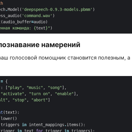
ch
ech
.
Model
(
'deepspeech-0.9.3-models.pbmm'
)
ess_audio
(
'command.wav'
)
t
(
audio_buffer
=
audio
)
енная команда: 
{
text
}
"
)
спознавание намерений
ваш голосовой помощник становится полезным, а 
=
{
"
:
[
"play"
,
"music"
,
"song"
],
[
"activate"
,
"turn on"
,
"enable"
],
alt"
,
"stop"
,
"abort"
]
nt
(
text
):
.
lower
()
triggers
in
intent_mappings
.
items
():
trigger
in
text
for
trigger
in
triggers
):