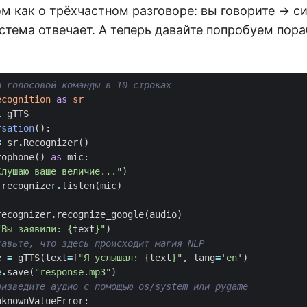
м как о трёхчастном разговоре: вы говорите → с
тема отвечает. А теперь давайте попробуем пора
л голосовой команды в 10 строках
ecognition
as
sr
t
gTTS
rsation
():
=
sr
.
Recognizer
()
rophone
()
as
mic
:
Слушаю ваше величие..."
)
recognizer
.
listen
(
mic
)
recognizer
.
recognize_google
(
audio
)
"Вы заявили: 
{
text
}
"
)
тавьте, что здесь происходит магия NLP
e
=
gTTS
(
text
=
f
"Я услышал: 
{
text
}
"
,
lang
=
'en'
)
e
.
save
(
"response.mp3"
)
оизведите аудио с помощью os/system или pygame
nknownValueError
: