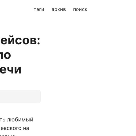
тэги
архив
поиск
ейсов:
по
речи
ить любимый
оевского на