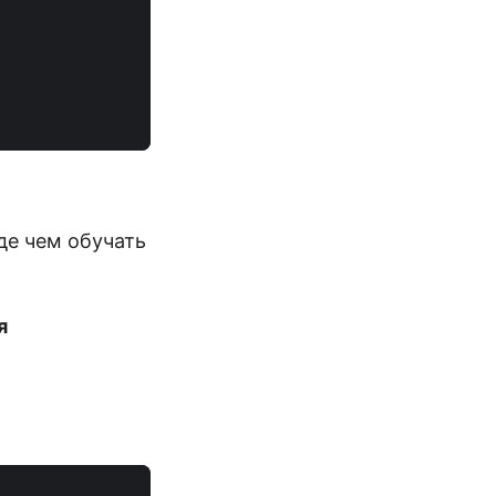
де чем обучать
я