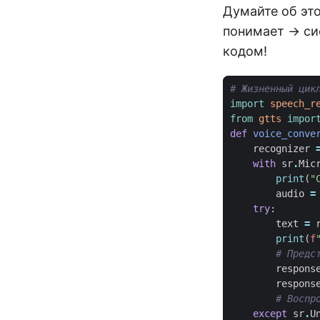
Думайте об это
понимает → сис
кодом!
# Жизненный цик
import
speech_r
from
gtts
impor
def
voice_conve
recognizer
with
sr
.
Mic
print
(
"
audio
=
try
:
text
=
print
(
f
# Предс
respons
respons
# Воспр
except
sr
.
U