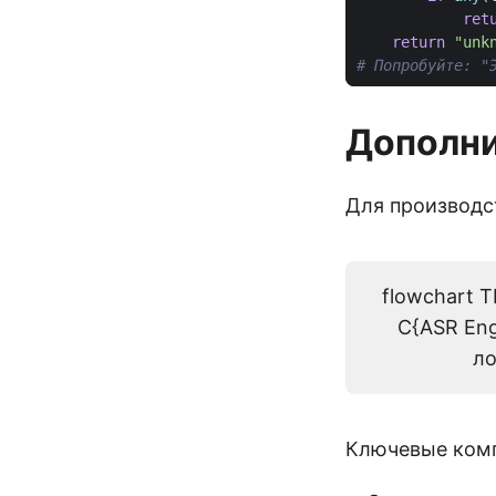
ret
return
"unk
# Попробуйте: "
Дополни
Для производс
flowchart 
C{ASR Eng
ло
Ключевые комп