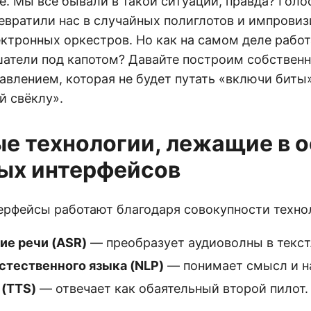
е. Мы все бывали в такой ситуации, правда? Гол
евратили нас в случайных полиглотов и импрови
ктронных оркестров. Но как на самом деле работ
атели под капотом? Давайте построим собственн
авлением, которая не будет путать «включи биты»
й свёклу».
е технологии, лежащие в 
ых интерфейсов
ерфейсы работают благодаря совокупности техно
ие речи (ASR)
— преобразует аудиоволны в текст
стественного языка (NLP)
— понимает смысл и н
 (TTS)
— отвечает как обаятельный второй пилот.