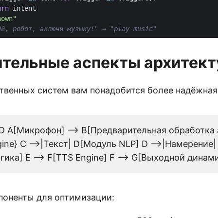
urn
intent
nown"
Эй, робот, включи музыку!" → "play music"
тельные аспекты архитек
твенных систем вам понадобится более надёжная
TD A[Микрофон] --> B[Предварительная обработка а
ine} C -->|Текст| D[Модуль NLP] D -->|Намерение|
гика] E --> F[TTS Engine] F --> G[Выходной динам
оненты для оптимизации: