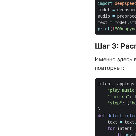
import
deepspee
model
=
deepspe
audio
=
preproc
text
=
model
.
st
print
(
f
"Обнаруж
Шаг 3: Ра
Именно здесь 
повторяет:
intent_mappings
"play music
"turn on"
:
"stop"
:
[
"h
}
def
detect_inte
text
=
text
for
intent
,
if
any
(