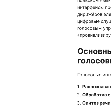
польском язык
интерфейсы пр
дирижёров эле
цифровые слуш
голосовым упр
«проанализиру
Основны
голосов
Голосовые инт
Распознаван
Обработка е
Синтез речи