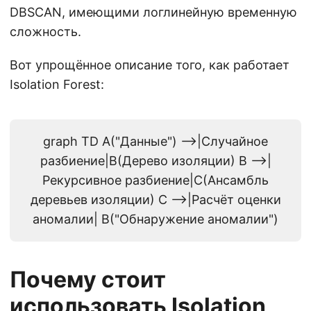
DBSCAN, имеющими логлинейную временную
сложность.
Вот упрощённое описание того, как работает
Isolation Forest:
graph TD A("Данные") -->|Случайное
разбиение|B(Дерево изоляции) B -->|
Рекурсивное разбиение|C(Ансамбль
деревьев изоляции) C -->|Расчёт оценки
аномалии| B("Обнаружение аномалии")
Почему стоит
использовать Isolation