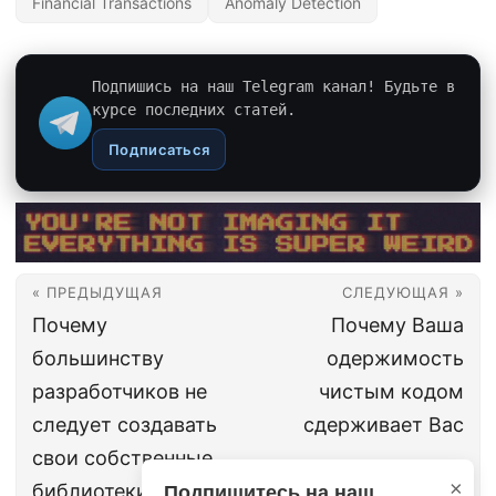
Financial Transactions
Anomaly Detection
Подпишись на наш Telegram канал! Будьте в
курсе последних статей.
Подписаться
« ПРЕДЫДУЩАЯ
СЛЕДУЮЩАЯ »
Почему
Почему Ваша
большинству
одержимость
разработчиков не
чистым кодом
следует создавать
сдерживает Вас
свои собственные
×
библиотеки для
Подпишитесь на наш