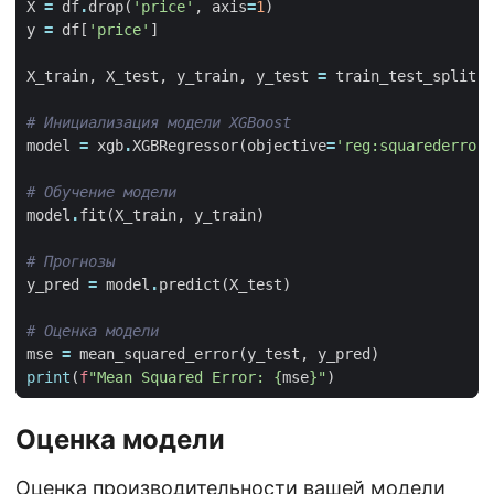
X
=
df
.
drop
(
'price'
,
axis
=
1
)
y
=
df
[
'price'
]
X_train
,
X_test
,
y_train
,
y_test
=
train_test_split
(
X
# Инициализация модели XGBoost
model
=
xgb
.
XGBRegressor
(
objective
=
'reg:squarederror'
# Обучение модели
model
.
fit
(
X_train
,
y_train
)
# Прогнозы
y_pred
=
model
.
predict
(
X_test
)
# Оценка модели
mse
=
mean_squared_error
(
y_test
,
y_pred
)
print
(
f
"Mean Squared Error: 
{
mse
}
"
)
Оценка модели
Оценка производительности вашей модели