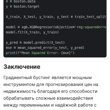
X
=
boston
.
data
y
=
boston
.
target
X_train
,
X_test
,
y_train
,
y_test
=
train_test_split
(
X
model
=
xgb
.
XGBRegressor
(
objective
=
'reg:squarederror'
model
.
fit
(
X_train
,
y_train
)
y_pred
=
model
.
predict
(
X_test
)
mse
=
mean_squared_error
(
y_test
,
y_pred
)
print
(
f
"Mean Squared Error: 
{
mse
}
"
)
Заключение
Градиентный бустинг является мощным
инструментом для прогнозирования цен на
недвижимость благодаря его способности
обрабатывать сложные взаимодействия
между переменными и надёжной работе с