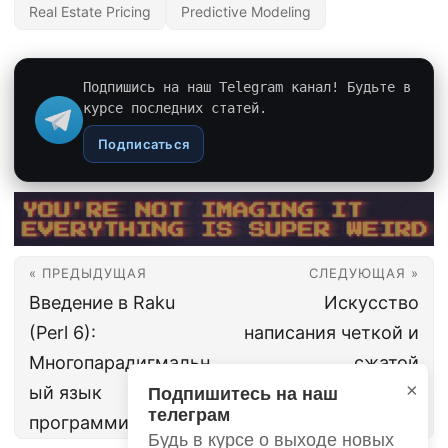
Real Estate Pricing
Predictive Modeling
Подпишись на наш Telegram канал! Будьте в
курсе последних статей.
Подписаться
« ПРЕДЫДУЩАЯ
СЛЕДУЮЩАЯ »
Введение в Raku
Искусство
(Perl 6):
написания четкой и
Многопарадигмальн
сжатой
×
ый язык
документации по
Подпишитесь на наш
телеграм
программирования
API
Будь в курсе о выходе новых