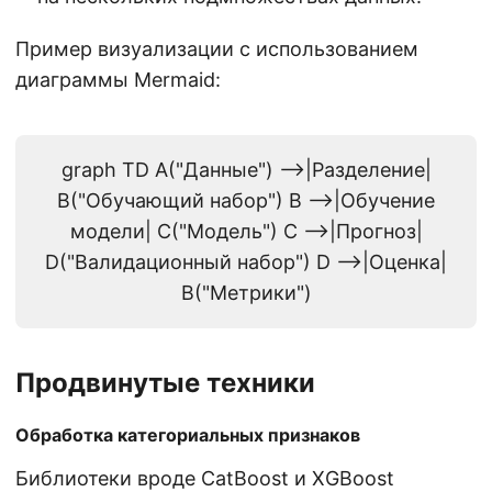
Пример визуализации с использованием
диаграммы Mermaid:
graph TD A("Данные") -->|Разделение|
B("Обучающий набор") B -->|Обучение
модели| C("Модель") C -->|Прогноз|
D("Валидационный набор") D -->|Оценка|
B("Метрики")
Продвинутые техники
Обработка категориальных признаков
Библиотеки вроде CatBoost и XGBoost