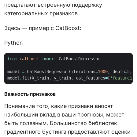
предлагают встроенную поддержку
категориальных признаков.
Здесь — пример с CatBoost:
Python
from
catboost
import
CatBoostRegressor
model
=
CatBoostRegressor
(
iterations
=
1000
,
depth
=
5
,
l
model
.
fit
(
X_train
,
y_train
,
cat_features
=
[
'feature1'
,
Важность признаков
Понимание того, какие признаки вносят
наибольший вклад в ваши прогнозы, может
быть полезным. Большинство библиотек
градиентного бустинга предоставляют оценки