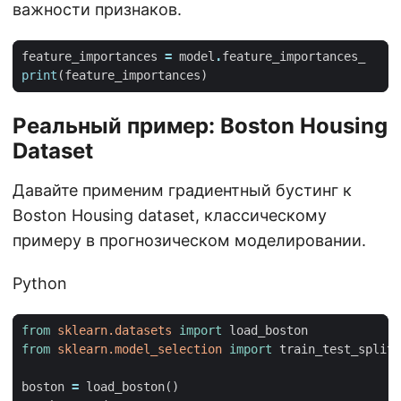
важности признаков.
feature_importances
=
model
.
feature_importances_
print
(
feature_importances
)
Реальный пример: Boston Housing
Dataset
Давайте применим градиентный бустинг к
Boston Housing dataset, классическому
примеру в прогнозическом моделировании.
Python
from
sklearn.datasets
import
load_boston
from
sklearn.model_selection
import
train_test_split
boston
=
load_boston
()