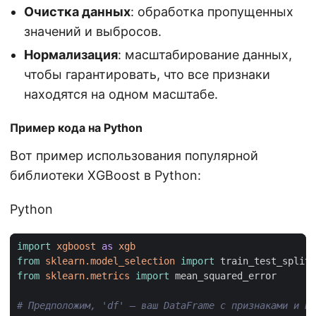
Очистка данных
: обработка пропущенных
значений и выбросов.
Нормализация
: масштабирование данных,
чтобы гарантировать, что все признаки
находятся на одном масштабе.
Пример кода на Python
Вот пример использования популярной
библиотеки XGBoost в Python:
Python
import
xgboost
as
xgb
from
sklearn.model_selection
import
train_test_split
from
sklearn.metrics
import
mean_squared_error
# Предположим, 'df' — ваш DataFrame с признаками и це