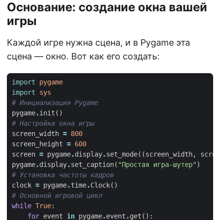
Основание: создание окна вашей
игры
Каждой игре нужна сцена, и в Pygame эта
сцена — окно. Вот как его создать:
import
pygame
import
sys
# Инициализация Pygame
pygame
.
init
()
# Настройка окна игры
screen_width
=
800
screen_height
=
600
screen
=
pygame
.
display
.
set_mode
((
screen_width
,
scree
pygame
.
display
.
set_caption
(
"Простая игра-шутер"
)
# Установка частоты кадров
clock
=
pygame
.
time
.
Clock
()
# Основной игровой цикл
while
True
:
for
event
in
pygame
.
event
.
get
():