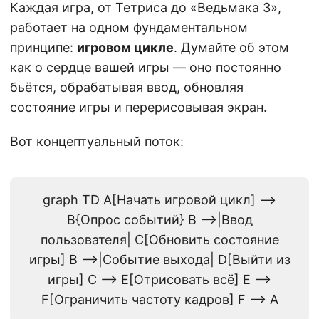
Каждая игра, от Тетриса до «Ведьмака 3»,
работает на одном фундаментальном
принципе:
игровом цикле
. Думайте об этом
как о сердце вашей игры — оно постоянно
бьётся, обрабатывая ввод, обновляя
состояние игры и перерисовывая экран.
Вот концептуальный поток:
graph TD A[Начать игровой цикл] -->
B{Опрос событий} B -->|Ввод
пользователя| C[Обновить состояние
игры] B -->|Событие выхода| D[Выйти из
игры] C --> E[Отрисовать всё] E -->
F[Ограничить частоту кадров] F --> A