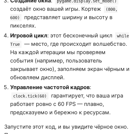
Создание окна
:
pygame.display.set_mode()
создаёт окно вашей игры. Кортеж
(800,
представляет ширину и высоту в
600)
пикселях.
Игровой цикл
: этот бесконечный цикл
while
— место, где происходит волшебство.
True
На каждой итерации мы проверяем
события (например, пользователь
закрывает окно), заполняем экран чёрным и
обновляем дисплей.
Управление частотой кадров
:
гарантирует, что ваша игра
clock.tick(60)
работает ровно с 60 FPS — плавно,
предсказуемо и бережно к ресурсам.
Запустите этот код, и вы увидите чёрное окно.