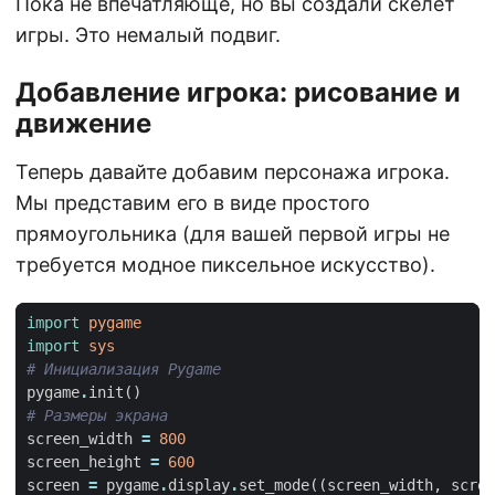
Пока не впечатляюще, но вы создали скелет
игры. Это немалый подвиг.
Добавление игрока: рисование и
движение
Теперь давайте добавим персонажа игрока.
Мы представим его в виде простого
прямоугольника (для вашей первой игры не
требуется модное пиксельное искусство).
import
pygame
import
sys
# Инициализация Pygame
pygame
.
init
()
# Размеры экрана
screen_width
=
800
screen_height
=
600
screen
=
pygame
.
display
.
set_mode
((
screen_width
,
scree