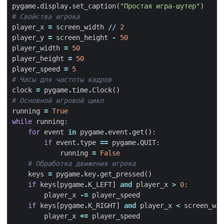
pygame
.
display
.
set_caption
(
"Простая игра-шутер"
)
# Свойства игрока
player_x
=
screen_width
//
2
player_y
=
screen_height
-
50
player_width
=
50
player_height
=
50
player_speed
=
5
# Часы для частоты кадров
clock
=
pygame
.
time
.
Clock
()
# Основной игровой цикл
running
=
True
while
running
:
for
event
in
pygame
.
event
.
get
():
if
event
.
type
==
pygame
.
QUIT
:
running
=
False
# Обработка движения игрока
keys
=
pygame
.
key
.
get_pressed
()
if
keys
[
pygame
.
K_LEFT
]
and
player_x
>
0
:
player_x
-=
player_speed
if
keys
[
pygame
.
K_RIGHT
]
and
player_x
<
screen_wid
player_x
+=
player_speed