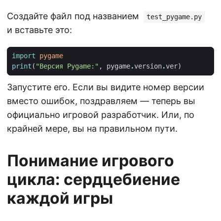
Создайте файл под названием
test_pygame.py
и вставьте это:
import
pygame
print
(
"Версия Pygame:"
,
pygame
.
version
.
ver
)
Запустите его. Если вы видите номер версии
вместо ошибок, поздравляем — теперь вы
официально игровой разработчик. Или, по
крайней мере, вы на правильном пути.
Понимание игрового
цикла: сердцебиение
каждой игры