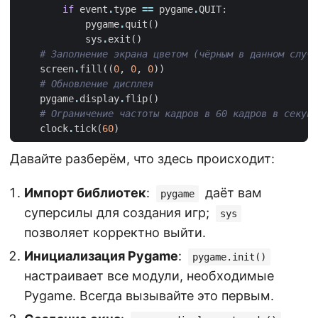
if
event
.
type
==
pygame
.
QUIT
:
pygame
.
quit
()
sys
.
exit
()
# Заполнение экрана цветом (чёрным в данном случа
screen
.
fill
((
0
,
0
,
0
))
# Обновление дисплея
pygame
.
display
.
flip
()
# Ограничение частоты кадров в 60 кадров в секунд
clock
.
tick
(
60
)
Давайте разберём, что здесь происходит:
Импорт библиотек
:
даёт вам
pygame
суперсилы для создания игр;
sys
позволяет корректно выйти.
Инициализация Pygame
:
pygame.init()
настраивает все модули, необходимые
Pygame. Всегда вызывайте это первым.