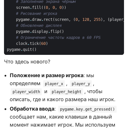
# Заполнение экрана чёрным
screen
.
fill
((
0
,
0
,
0
))
# Рисование игрока
pygame
.
draw
.
rect
(
screen
,
(
0
,
128
,
255
),
(
player_x
# Обновление дисплея
pygame
.
display
.
flip
()
# Ограничение частоты кадров в 60 FPS
clock
.
tick
(
60
)
pygame
.
quit
()
Что здесь нового?
Положение и размер игрока
: мы
определяем
,
,
player_x
player_y
и
, чтобы
player_width
player_height
описать, где и какого размера наш игрок.
Обработка ввода
:
pygame.key.get_pressed()
сообщает нам, какие клавиши в данный
момент нажимает игрок. Мы используем