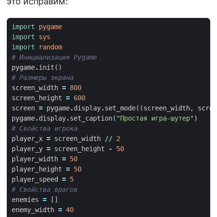
это исправим:
import
pygame
import
sys
import
random
# Инициализация Pygame
pygame
.
init
()
# Размеры экрана
screen_width
=
800
screen_height
=
600
screen
=
pygame
.
display
.
set_mode
((
screen_width
,
scree
pygame
.
display
.
set_caption
(
"Простая игра-шутер"
)
# Свойства игрока
player_x
=
screen_width
//
2
player_y
=
screen_height
-
50
player_width
=
50
player_height
=
50
player_speed
=
5
# Свойства врагов
enemies
=
[]
enemy_width
=
40