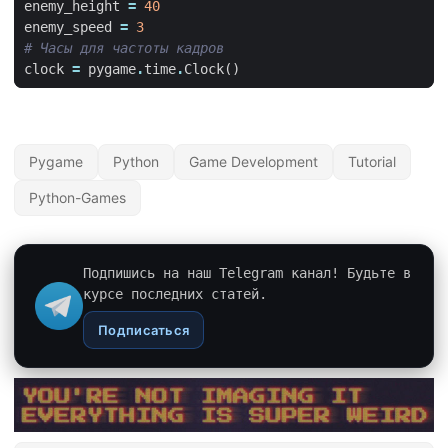
enemy_height
=
40
enemy_speed
=
3
# Часы для частоты кадров
clock
=
pygame
.
time
.
Clock
()
Pygame
Python
Game Development
Tutorial
Python-Games
Подпишись на наш Telegram канал! Будьте в
курсе последних статей.
Подписаться