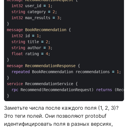
int32
user_id
=
1
;
string
category
=
2
;
int32
max_results
=
3
;
}
message
BookRecommendation
{
int32
id
=
1
;
string
title
=
2
;
string
author
=
3
;
float
rating
=
4
;
}
message
RecommendationResponse
{
repeated
BookRecommendation
recommendations
=
1
;
}
service
RecommendationService
{
rpc
Recommend
(
RecommendationRequest
)
returns
(
Recom
}
Заметьте числа после каждого поля (1, 2, 3)?
Это теги полей. Они позволяют protobuf
идентифицировать поля в разных версиях,