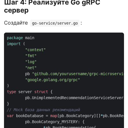
Шаг 4: Реализуйте Go gRPC
сервер
Создайте
:
go-service/server.go
package
main
import
(
"context"
"fmt"
"log"
"net"
pb
"github.com/yourusername/grpc-microservice
"google.golang.org/grpc"
)
type
server
struct
{
pb
.
UnimplementedRecommendationServiceServer
}
var
bookDatabase
=
map
[
pb
.
BookCategory
][]
*
pb
.
BookReco
pb
.
BookCategory_MYSTERY
:
{
&
pb
.
BookRecommendation
{