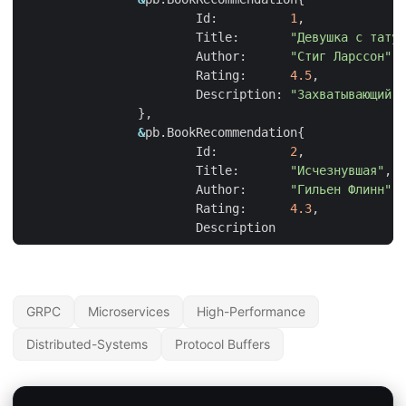
Id
:
1
,
Title
:
"Девушка с татуи
Author
:
"Стиг Ларссон"
,
Rating
:
4.5
,
Description
:
"Захватывающий д
},
&
pb
.
BookRecommendation
{
Id
:
2
,
Title
:
"Исчезнувшая"
,
Author
:
"Гильен Флинн"
,
Rating
:
4.3
,
Description
GRPC
Microservices
High-Performance
Distributed-Systems
Protocol Buffers