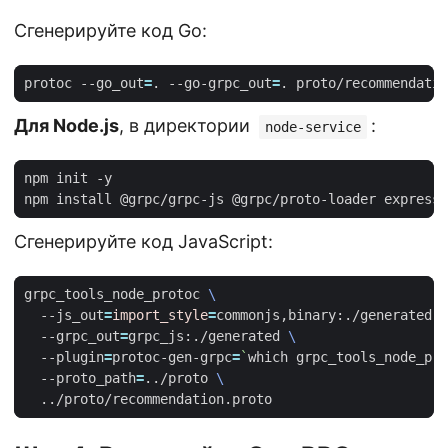
Сгенерируйте код Go:
protoc --go_out
=
. --go-grpc_out
=
Для Node.js
, в директории
:
node-service
Сгенерируйте код JavaScript:
grpc_tools_node_protoc 
  --js_out
=
import_style
=
commonjs,binary:./generated 
  --grpc_out
=
grpc_js:./generated 
  --plugin
=
protoc-gen-grpc
=
`
which grpc_tools_node_pro
  --proto_path
=
../proto 