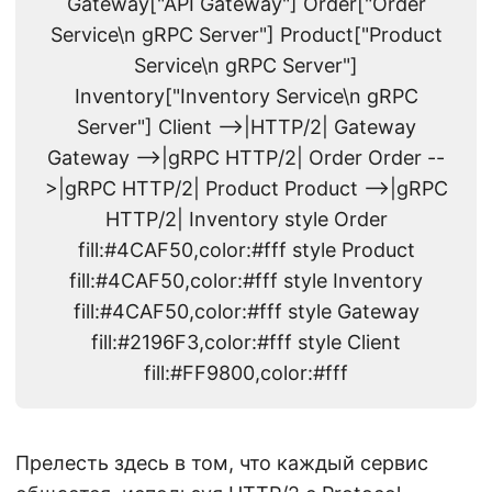
Gateway["API Gateway"] Order["Order
Service\n gRPC Server"] Product["Product
Service\n gRPC Server"]
Inventory["Inventory Service\n gRPC
Server"] Client -->|HTTP/2| Gateway
Gateway -->|gRPC HTTP/2| Order Order --
>|gRPC HTTP/2| Product Product -->|gRPC
HTTP/2| Inventory style Order
fill:#4CAF50,color:#fff style Product
fill:#4CAF50,color:#fff style Inventory
fill:#4CAF50,color:#fff style Gateway
fill:#2196F3,color:#fff style Client
fill:#FF9800,color:#fff
Прелесть здесь в том, что каждый сервис