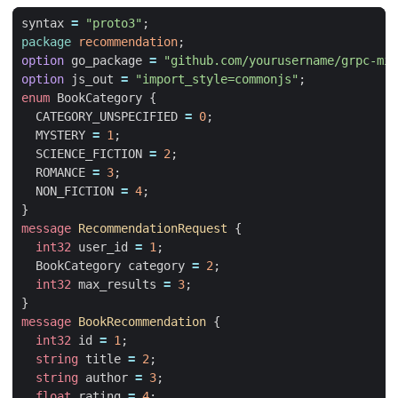
syntax
=
"proto3"
;
package
recommendation
;
option
go_package
=
"github.com/yourusername/grpc-mic
option
js_out
=
"import_style=commonjs"
;
enum
BookCategory
{
CATEGORY_UNSPECIFIED
=
0
;
MYSTERY
=
1
;
SCIENCE_FICTION
=
2
;
ROMANCE
=
3
;
NON_FICTION
=
4
;
}
message
RecommendationRequest
{
int32
user_id
=
1
;
BookCategory
category
=
2
;
int32
max_results
=
3
;
}
message
BookRecommendation
{
int32
id
=
1
;
string
title
=
2
;
string
author
=
3
;
float
rating
=
4
;