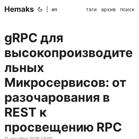
Hemaks
|
en
тэги
архив
поиск
gRPC для
высокопроизводите
льных
Микросервисов: от
разочарования в
REST к
просвещению RPC
11 декабря 2025 14:00