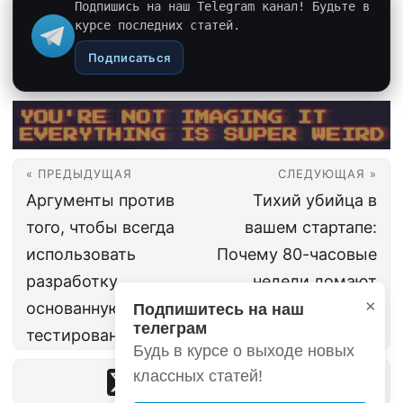
Подпишись на наш Telegram канал! Будьте в
курсе последних статей.
Подписаться
« ПРЕДЫДУЩАЯ
СЛЕДУЮЩАЯ »
Аргументы против
Тихий убийца в
того, чтобы всегда
вашем стартапе:
использовать
Почему 80-часовые
разработку,
недели ломают
×
основанную на
криптостроителей
Подпишитесь на наш
телеграм
тестировании
Будь в курсе о выходе новых
классных статей!