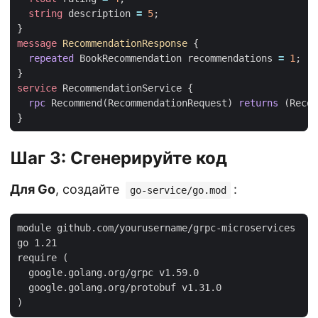
string
description
=
5
;
}
message
RecommendationResponse
{
repeated
BookRecommendation
recommendations
=
1
;
}
service
RecommendationService
{
rpc
Recommend
(
RecommendationRequest
)
returns
(
Recom
}
Шаг 3: Сгенерируйте код
Для Go
, создайте
:
go-service/go.mod
module github.com/yourusername/grpc-microservices

go 1.21

require (

  google.golang.org/grpc v1.59.0

  google.golang.org/protobuf v1.31.0
