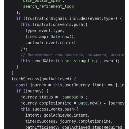
'back_button_spam'
,
'search_refinement_loop'
];
if
(
frustrationSignals
.
includes
(
event
.
type
))
{
this
.
frustrationEvents
.
push
({
type
:
event
.
type
,
timestamp
:
Date
.
now
(),
context
:
event
.
context
});
this
.
sendUXAlert
(
'user_struggling'
,
event
);
}
}
trackSuccess
(
goalAchieved
)
{
const
journey
=
this
.
userJourney
.
find
(
j
=>
j
.
inte
if
(
journey
)
{
journey
.
status
=
'завершено'
;
journey
.
completionTime
=
Date
.
now
()
-
journey
.
t
this
.
successEvents
.
push
({
intent
:
goalAchieved
.
intent
,
timeToSuccess
:
journey
.
completionTime
,
pathEfficiency
:
goalAchieved
.
stepsRequired
/