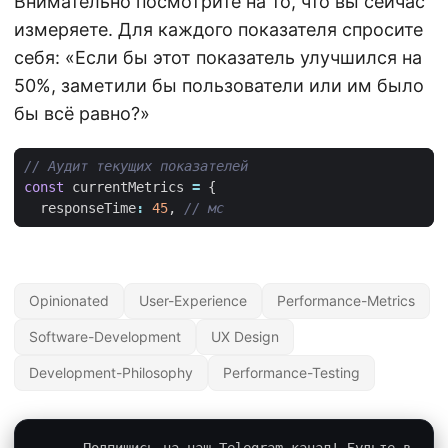
Внимательно посмотрите на то, что вы сейчас
измеряете. Для каждого показателя спросите
себя: «Если бы этот показатель улучшился на
50%, заметили бы пользователи или им было
бы всё равно?»
const
currentMetrics
=
{
responseTime
:
45
,
Opinionated
User-Experience
Performance-Metrics
Software-Development
UX Design
Development-Philosophy
Performance-Testing