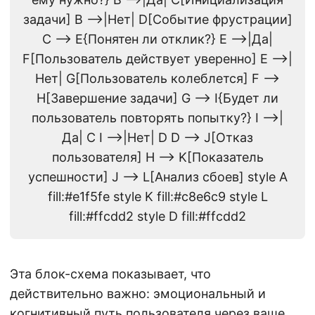
задачи] B -->|Нет| D[Событие фрустрации]
C --> E{Понятен ли отклик?} E -->|Да|
F[Пользователь действует уверенно] E -->|
Нет| G[Пользователь колеблется] F -->
H[Завершение задачи] G --> I{Будет ли
пользователь повторять попытку?} I -->|
Да| C I -->|Нет| D D --> J[Отказ
пользователя] H --> K[Показатель
успешности] J --> L[Анализ сбоев] style A
fill:#e1f5fe style K fill:#c8e6c9 style L
fill:#ffcdd2 style D fill:#ffcdd2
Эта блок-схема показывает, что
действительно важно: эмоциональный и
когнитивный путь пользователя через ваше