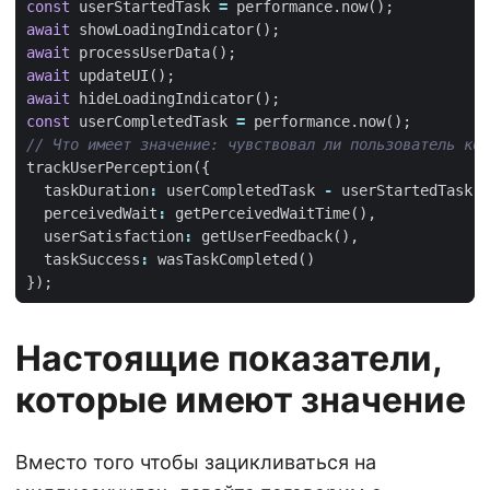
const
userStartedTask
=
performance
.
now
();
await
showLoadingIndicator
();
await
processUserData
();
await
updateUI
();
await
hideLoadingIndicator
();
const
userCompletedTask
=
performance
.
now
();
trackUserPerception
({
taskDuration
:
userCompletedTask
-
userStartedTask
,
perceivedWait
:
getPerceivedWaitTime
(),
userSatisfaction
:
getUserFeedback
(),
taskSuccess
:
wasTaskCompleted
()
});
Настоящие показатели,
которые имеют значение
Вместо того чтобы зацикливаться на