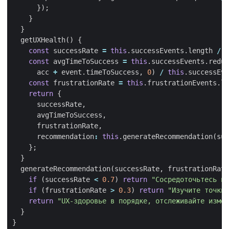
});
}
}
getUXHealth
()
{
const
successRate
=
this
.
successEvents
.
length
/
t
const
avgTimeToSuccess
=
this
.
successEvents
.
reduc
acc
+
event
.
timeToSuccess
,
0
)
/
this
.
successEve
const
frustrationRate
=
this
.
frustrationEvents
.
le
return
{
successRate
,
avgTimeToSuccess
,
frustrationRate
,
recommendation
:
this
.
generateRecommendation
(
suc
};
}
generateRecommendation
(
successRate
,
frustrationRate
if
(
successRate
<
0.7
)
return
"Сосредоточьтесь на
if
(
frustrationRate
>
0.3
)
return
"Изучите точки 
return
"UX-здоровье в порядке, отслеживайте измен
}
}