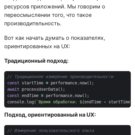
ресурсов приложений. Мы говорим о
переосмыслении того, что такое
производительность.
Вот как начать думать о показателях,
ориентированных на UX:
Традиционный подход:
const
startTime
=
performance
.
now
();
await
processUserData
();
const
endTime
=
performance
.
now
();
console
.
log
(
`Время обработки: 
${
endTime
-
startTime
}
 
Подход, ориентированный на UX: