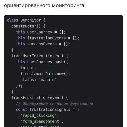
ориентированного мониторинга:
class
UXMonitor
{
constructor
()
{
this
.
userJourney
=
[];
this
.
frustrationEvents
=
[];
this
.
successEvents
=
[];
}
trackUserIntent
(
intent
)
{
this
.
userJourney
.
push
({
intent
,
timestamp
:
Date
.
now
(),
status
:
'начато'
});
}
trackFrustration
(
event
)
{
const
frustrationSignals
=
[
'rapid_clicking'
,
'form_abandonment'
,