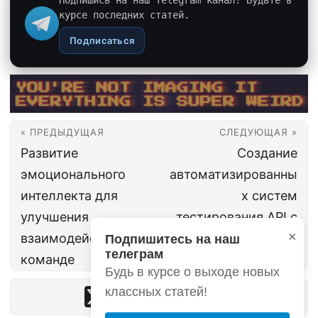
Подпишись на наш Telegram канал! Будьте в
курсе последних статей.
Подписаться
« ПРЕДЫДУЩАЯ
СЛЕДУЮЩАЯ »
Развитие
Создание
эмоционального
автоматизированны
интеллекта для
х систем
улучшения
тестирования API с
×
взаимодействия в
помощью Postman
Подпишитесь на наш
телеграм
команде
и Newman
Будь в курсе о выходе новых
классных статей!