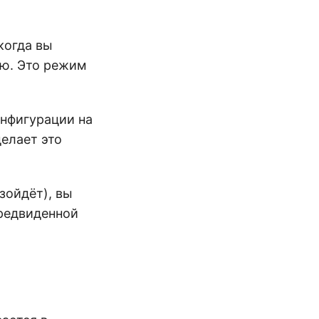
когда вы
ию. Это режим
онфигурации на
елает это
изойдёт), вы
редвиденной