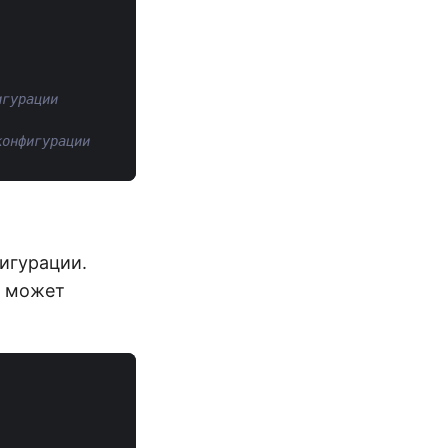
игурации.
е может