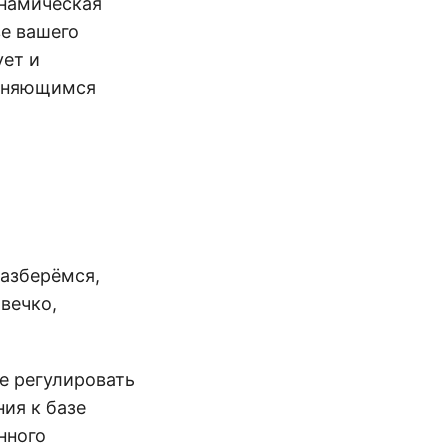
инамическая
ве вашего
ует и
меняющимся
разберёмся,
вечко,
те регулировать
ия к базе
нного