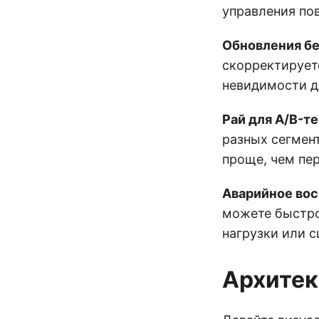
управления по
Обновления бе
скорректирует
невидимости д
Рай для A/B-т
разных сегмен
проще, чем пе
Аварийное во
можете быстро
нагрузки или с
Архитек