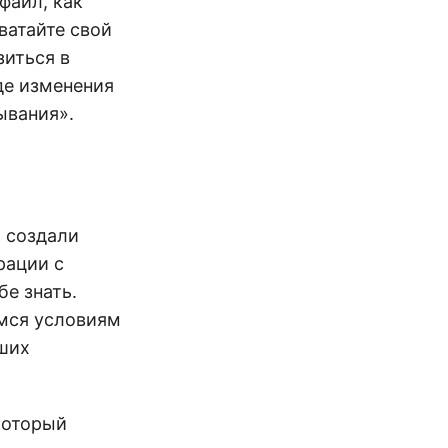
файл, как
ватайте свой
зиться в
де изменения
ывания».
 создали
рации с
бе знать.
мся условиям
аших
который