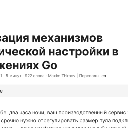
зация механизмов
ической настройки в
жениях Go
01
· 5 минут · 922 слова · Maxim Zhirnov | Переводы:
en
е
бе: два часа ночи, ваш производственный сервис 
м срочно нужно отрегулировать размер пула подк