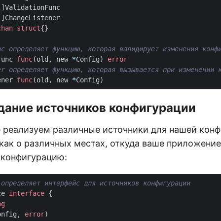
[]
ValidationFunc
[]
ChangeListener
chan
struct
{}
Func
func
(
old
,
new
*
Config
)
error
ener
func
(
old
,
new
*
Config
)
здание источников конфигурации
е реализуем различные источники для нашей конф
 как о различных местах, откуда ваше приложени
 конфигурацию:
ce
interface
{
ng
onfig
,
error
)