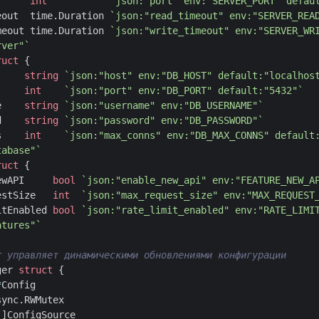
int
`json:"port" env:"SERVER_PORT" defau
eout
time
.
Duration
`json:"read_timeout" env:"SERVER_REA
meout
time
.
Duration
`json:"write_timeout" env:"SERVER_WR
rver"`
ruct
{
string
`json:"host" env:"DB_HOST" default:"localhos
int
`json:"port" env:"DB_PORT" default:"5432"`
e
string
`json:"username" env:"DB_USERNAME"`
d
string
`json:"password" env:"DB_PASSWORD"`
s
int
`json:"max_conns" env:"DB_MAX_CONNS" default
tabase"`
ruct
{
ewAPI
bool
`json:"enable_new_api" env:"FEATURE_NEW_A
estSize
int
`json:"max_request_size" env:"MAX_REQUEST
itEnabled
bool
`json:"rate_limit_enabled" env:"RATE_LIMI
atures"`
ger
struct
{
*
Config
sync
.
RWMutex
[]
ConfigSource