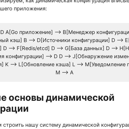
лизируем, как динамическая конфигурация вписыв
ашего приложения:
TD A[Go приложение] --> B[Менеджер конфигурации
ый кэш] B --> D[Источники конфигурации] D --> 
 D --> F[Redis/etcd] D --> G[База данных] D --> H[
я конфигурации] --> D D --> J[Обнаружение измен
] K --> L[Обновление кэша] L --> M[Уведомление
M --> A
е основы динамической
урации
м строить нашу систему динамической конфигура