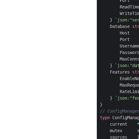
Port
ReadTim
WriteTi
}
`json:"se
Database
st
Host
Port
Usernam
Passwor
MaxConn
}
`json:"da
Features
st
EnableN
MaxRequ
RateLim
}
`json:"fe
}
type
ConfigMana
current
mutex
sources