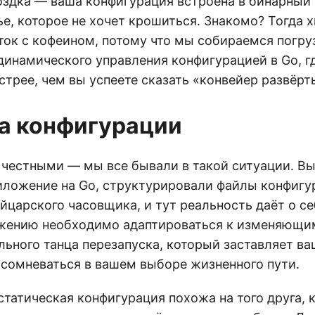
оздка — ваша конфигурация встроена в бинарный 
е, которое не хочет крошиться. Знакомо? Тогда х
ок с кофеином, потому что мы собираемся погру
динамического управления конфигурацией в Go, г
трее, чем вы успеете сказать «конвейер развёрт
а конфигурации
 честными — мы все бывали в такой ситуации. Вы
иложение на Go, структурировали файлы конфигу
царского часовщика, и тут реальность даёт о се
жению необходимо адаптироваться к изменяющи
льного танца перезапуска, который заставляет в
 сомневаться в вашем выборе жизненного пути.
статическая конфигурация похожа на того друга, 