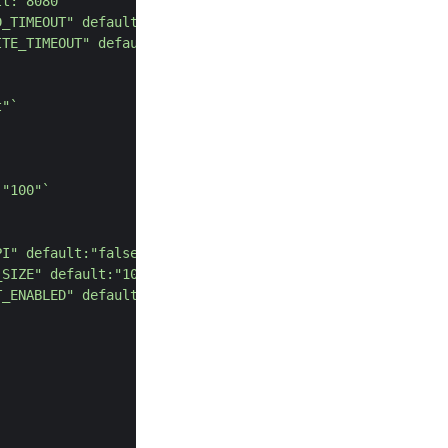
lt:"8080"`
D_TIMEOUT" default:"30s"`
ITE_TIMEOUT" default:"30s"`
t"`
:"100"`
PI" default:"false"`
_SIZE" default:"1048576"`
T_ENABLED" default:"true"`