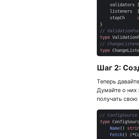
validators
listeners
stopCh
}
type
Validation
type
ChangeList
Шаг 2: Со
Теперь давайт
Думайте о них
получать свою
type
ConfigSour
Name
()
stri
Fetch
()
(
*
C