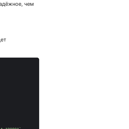
надёжное, чем
дет