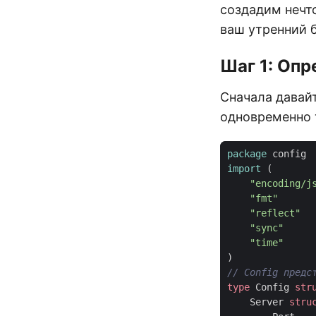
создадим нечто
ваш утренний 
Шаг 1: Оп
Сначала давай
одновременно 
package
config
import
(
"encoding/j
"fmt"
"reflect"
"sync"
"time"
)
type
Config
str
Server
stru