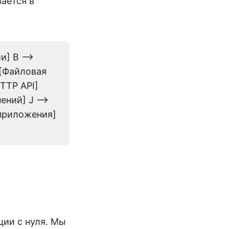
ается в
] B -->
E[Файловая
HTTP API]
ений] J -->
 приложения]
ции с нуля. Мы