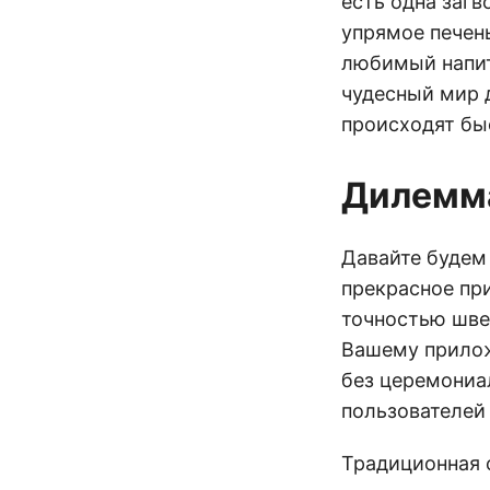
есть одна загв
упрямое печень
любимый напит
чудесный мир 
происходят быс
Дилемм
Давайте будем
прекрасное пр
точностью швей
Вашему прило
без церемониа
пользователей
Традиционная 