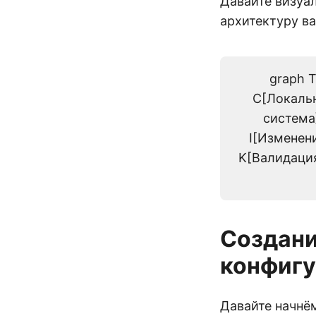
Давайте визуа
архитектуру в
graph 
C[Локальн
система]
I[Изменени
K[Валидация
Создани
конфиг
Давайте начнё