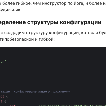
 более гибкое, чем инструктор по йоге, и более 
будильник.
ределение структуры конфигурации
те создадим структуру конфигурации, которая бу
типобезопасной и гибкой:
son"
uct
{
ct
{