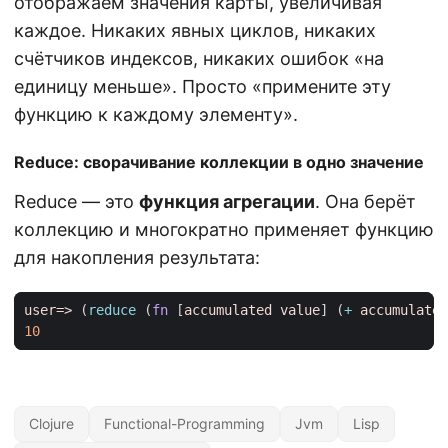
отображаем значения карты, увеличивая
каждое. Никаких явных циклов, никаких
счётчиков индексов, никаких ошибок «на
единицу меньше». Просто «примените эту
функцию к каждому элементу».
Reduce: сворачивание коллекции в одно значение
Reduce — это
функция агрегации
. Она берёт
коллекцию и многократно применяет функцию
для накопления результата:
user=>
(
reduce 
(
fn 
[
accumulated
value
]
(
+ 
accumulated
10
Clojure
Functional-Programming
Jvm
Lisp