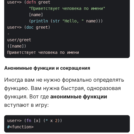
user=>
(
defn 
greet
"Приветствует человека по имени"
[
name
]
(
println 
(
str 
"Hello, "
name
)))
user=>
(
doc 
greet
)
-
user/greet
([
name
])
Приветствует
человека
по
имени
Анонимные функции и сокращения
Иногда вам не нужно формально определять
функцию. Вам нужна быстрая, одноразовая
функция. Вот где
анонимные функции
вступают в игру:
user=>
(
fn 
[
x
]
(
* 
x
2
))
#
<function>