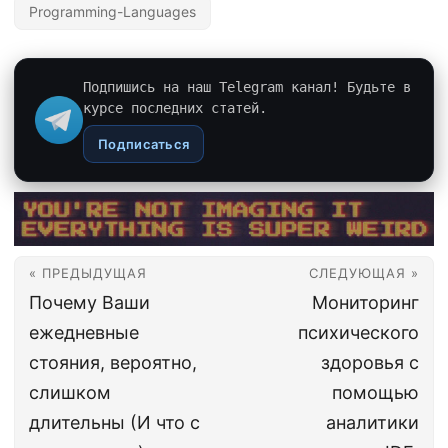
Programming-Languages
Подпишись на наш Telegram канал! Будьте в
курсе последних статей.
Подписаться
« ПРЕДЫДУЩАЯ
СЛЕДУЮЩАЯ »
Почему Ваши
Мониторинг
ежедневные
психического
стояния, вероятно,
здоровья с
слишком
помощью
длительны (И что с
аналитики