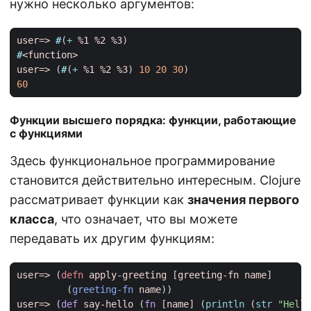
нужно несколько аргументов:
user=>
#
(
+ 
%1
%2
%3
)
#
<function>
user=>
(
#
(
+ 
%1
%2
%3
)
10
20
30
)
60
Функции высшего порядка: функции, работающие
с функциями
Здесь функциональное программирование
становится действительно интересным. Clojure
рассматривает функции как
значения первого
класса
, что означает, что вы можете
передавать их другим функциям:
user=>
(
defn 
apply-greeting
[
greeting-fn
name
]
(
greeting-fn
name
))
user=>
(
def 
say-hello
(
fn 
[
name
]
(
println 
(
str 
"Hello