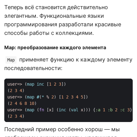
Теперь всё становится действительно
элегантным. Функциональные языки
программирования разработали красивые
способы работы с коллекциями.
Map: преобразование каждого элемента
применяет функцию к каждому элементу
Map
последовательности:
user=>
(
map inc 
[
1
2
3
])
(
2
3
4
)
user=>
(
map 
#
(
* 
%
2
)
[
1
2
3
4
5
])
(
2
4
6
8
10
)
user=>
(
map 
(
fn 
[
x
]
(
inc 
(
val 
x
)))
{
:a
1
:b
2
:c
3
})
(
2
3
4
)
Последний пример особенно хорош — мы