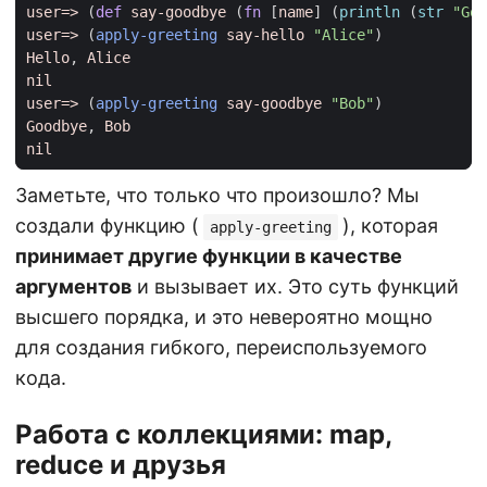
user=>
(
def 
say-goodbye
(
fn 
[
name
]
(
println 
(
str 
"Goo
user=>
(
apply-greeting
say-hello
"Alice"
)
Hello
, 
Alice
nil
user=>
(
apply-greeting
say-goodbye
"Bob"
)
Goodbye
, 
Bob
nil
Заметьте, что только что произошло? Мы
создали функцию (
), которая
apply-greeting
принимает другие функции в качестве
аргументов
и вызывает их. Это суть функций
высшего порядка, и это невероятно мощно
для создания гибкого, переиспользуемого
кода.
Работа с коллекциями: map,
reduce и друзья