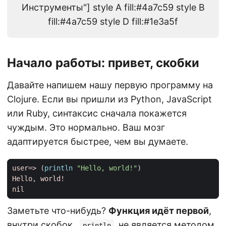
Инструменты"] style A fill:#4a7c59 style B
fill:#4a7c59 style D fill:#1e3a5f
Начало работы: привет, скобки
Давайте напишем нашу первую программу на
Clojure. Если вы пришли из Python, JavaScript
или Ruby, синтаксис сначала покажется
чуждым. Это нормально. Ваш мозг
адаптируется быстрее, чем вы думаете.
user=>
(
println 
"Hello, world!"
)
Hello
, 
world!
nil
Заметьте что-нибудь?
Функция идёт первой
,
внутри скобок.
не является методом
println