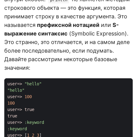
строкового объекта — это функция, которая
принимает строку в качестве аргумента. Это
называется
префиксной нотацией
или
S-
выражение синтаксис
(Symbolic Expression).
Это странно, это отличается, и на самом деле
более последовательно, если подумать.
Давайте рассмотрим некоторые базовые
значения:
user=>
"hello"
"hello"
user=>
100
100
user=>
true
true
user=>
:keyword
:keyword
user=>
[
1
2
3
]