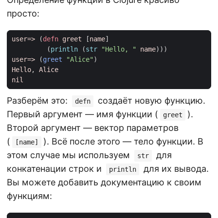
просто:
user=>
(
defn 
greet
[
name
]
(
println 
(
str 
"Hello, "
name
)))
user=>
(
greet
"Alice"
)
Hello
, 
Alice
nil
Разберём это:
создаёт новую функцию.
defn
Первый аргумент — имя функции (
).
greet
Второй аргумент — вектор параметров
(
). Всё после этого — тело функции. В
[name]
этом случае мы используем
для
str
конкатенации строк и
для их вывода.
println
Вы можете добавить документацию к своим
функциям: