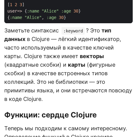
[
1
2
3
]
user=>
{
:name
"Alice"
:age
30
}
{
:name
"Alice"
, 
:age
30
}
Заметьте синтаксис
? Это
тип
:keyword
данных
в Clojure — лёгкий идентификатор,
часто используемый в качестве ключей
карты. Clojure также имеет
векторы
(квадратные скобки) и
карты
(фигурные
скобки) в качестве встроенных типов
коллекций. Это не библиотеки — это
примитивы языка, и они встречаются повсюду
в коде Clojure.
Функции: сердце Clojure
Теперь мы подходим к самому интересному.
Определение функций в Clojure красиво