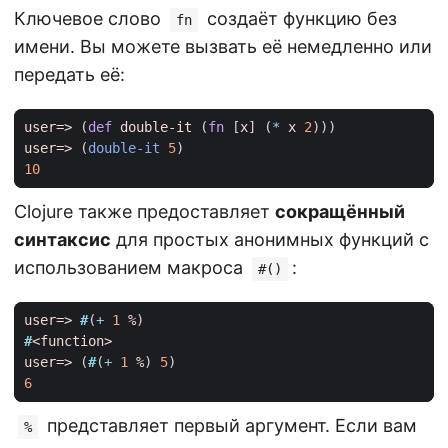
Ключевое слово
создаёт функцию без
fn
имени. Вы можете вызвать её немедленно или
передать её:
user=>
(
def 
double-it
(
fn 
[
x
]
(
* 
x
2
)))
user=>
(
double-it
5
)
10
Clojure также предоставляет
сокращённый
синтаксис
для простых анонимных функций с
использованием макроса
:
#()
user=>
#
(
+ 
1
%
)
#
<function>
user=>
(
#
(
+ 
1
%
)
5
)
6
представляет первый аргумент. Если вам
%