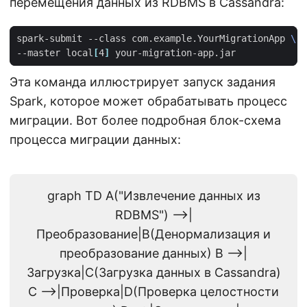
перемещения данных из RDBMS в Cassandra:
spark-submit --class com.example.YourMigrationApp 
--master local
[
4
]
Эта команда иллюстрирует запуск задания
Spark, которое может обрабатывать процесс
миграции. Вот более подробная блок-схема
процесса миграции данных:
graph TD A("Извлечение данных из
RDBMS") -->|
Преобразование|B(Денормализация и
преобразование данных) B -->|
Загрузка|C(Загрузка данных в Cassandra)
C -->|Проверка|D(Проверка целостности