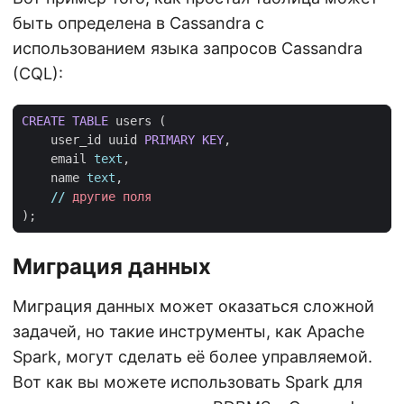
быть определена в Cassandra с
использованием языка запросов Cassandra
(CQL):
CREATE
TABLE
users
(
user_id
uuid
PRIMARY
KEY
,
email
text
,
name
text
,
//
другие
поля
);
Миграция данных
Миграция данных может оказаться сложной
задачей, но такие инструменты, как Apache
Spark, могут сделать её более управляемой.
Вот как вы можете использовать Spark для