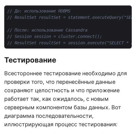
// До: использование RDBMS
// ResultSet resultSet = statement.executeQuery("SELE
// После: использование Cassandra
// Session session = cluster.connect();
// ResultSet resultSet = session.execute("SELECT * FR
Тестирование
Всестороннее тестирование необходимо для
проверки того, что перенесённые данные
сохраняют целостность и что приложение
работает так, как ожидалось, с новым
серверным компонентом базы данных. Вот
диаграмма последовательности,
иллюстрирующая процесс тестирования: