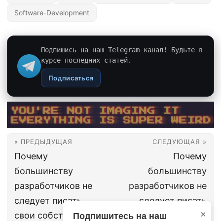
Software-Development
Подпишись на наш Telegram канал! Будьте в
курсе последних статей.
Подписаться
« ПРЕДЫДУЩАЯ
СЛЕДУЮЩАЯ »
Почему
Почему
большинству
большинству
разработчиков не
разработчиков не
следует писать
следует писать
×
свои собственные
свои собственные
Подпишитесь на наш