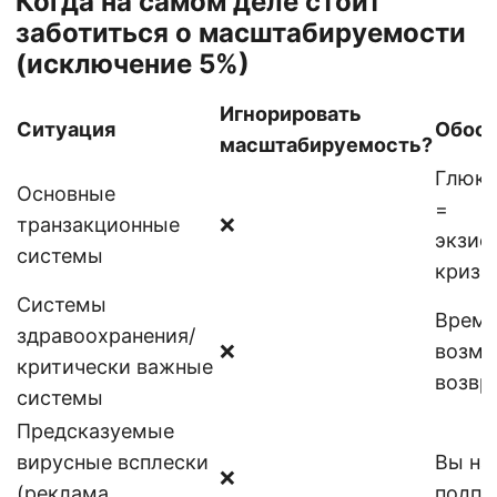
Когда на самом деле стоит
заботиться о масштабируемости
(исключение 5%)
Игнорировать
Ситуация
Обосн
масштабируемость?
Глюки
Основные
=
транзакционные
❌
экзис
системы
кризи
Системы
Время
здравоохранения/
❌
возмо
критически важные
возвр
системы
Предсказуемые
вирусные всплески
Вы на
❌
(реклама
подпи