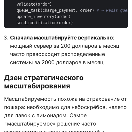
validate
(
order
)
queue_task
(
charge_payment
,
order
)
# → Redis queue
update_inventory
(
order
)
send_notification
(
order
)
Сначала масштабируйте вертикально
:
мощный сервер за 200 долларов в месяц
часто превосходит распределённые
системы за 2000 долларов в месяц
Дзен стратегического
масштабирования
Масштабируемость похожа на страхование от
пожара: необходимо для небоскрёбов, нелепо
для лавок с лимонадом. Самое
«масштабируемое» решение часто
заключается в отсрочке инвестиций в