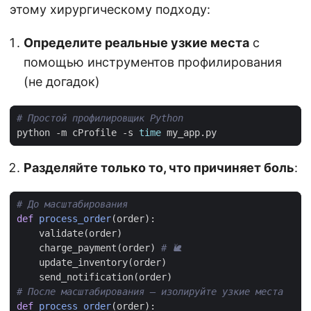
этому хирургическому подходу:
Определите реальные узкие места
с
помощью инструментов профилирования
(не догадок)
# Простой профилировщик Python
python -m cProfile -s 
time
Разделяйте только то, что причиняет боль
:
# До масштабирования
def
process_order
(
order
):
validate
(
order
)
charge_payment
(
order
)
# 🐌
update_inventory
(
order
)
send_notification
(
order
)
# После масштабирования — изолируйте узкие места
def
process_order
(
order
):