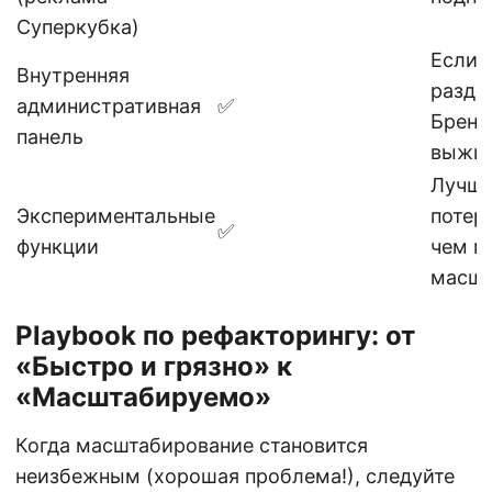
Суперкубка)
Если 
Внутренняя
раздр
административная
✅
Бренд
панель
выжи
Лучше
Экспериментальные
потер
✅
функции
чем м
масшт
Playbook по рефакторингу: от
«Быстро и грязно» к
«Масштабируемо»
Когда масштабирование становится
неизбежным (хорошая проблема!), следуйте