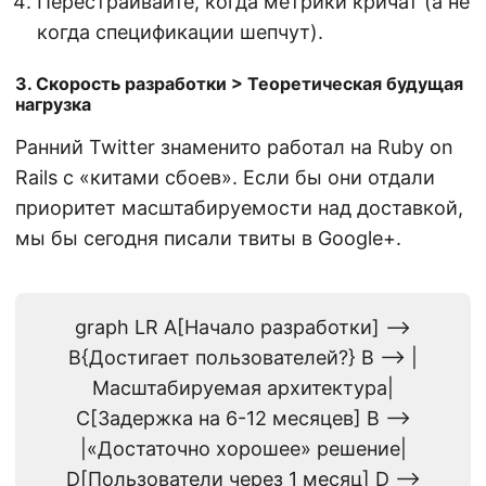
Перестраивайте, когда метрики кричат (а не
когда спецификации шепчут).
3. Скорость разработки > Теоретическая будущая
нагрузка
Ранний Twitter знаменито работал на Ruby on
Rails с «китами сбоев». Если бы они отдали
приоритет масштабируемости над доставкой,
мы бы сегодня писали твиты в Google+.
graph LR A[Начало разработки] -->
B{Достигает пользователей?} B --> |
Масштабируемая архитектура|
C[Задержка на 6-12 месяцев] B -->
|«Достаточно хорошее» решение|
D[Пользователи через 1 месяц] D -->