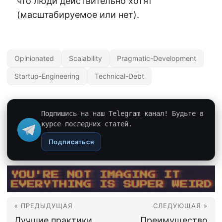
что люди действительно хотят
(масштабируемое или нет).
Opinionated
Scalability
Pragmatic-Development
Startup-Engineering
Technical-Debt
Подпишись на наш Telegram канал! Будьте в
курсе последних статей.
Подписаться
« ПРЕДЫДУЩАЯ
СЛЕДУЮЩАЯ »
Лучшие практики
Преимущество