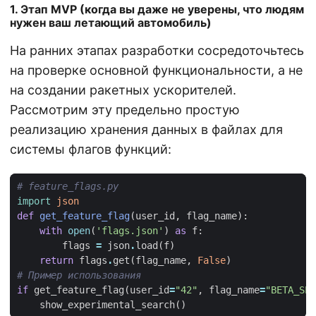
1. Этап MVP (когда вы даже не уверены, что людям
нужен ваш летающий автомобиль)
На ранних этапах разработки сосредоточьтесь
на проверке основной функциональности, а не
на создании ракетных ускорителей.
Рассмотрим эту предельно простую
реализацию хранения данных в файлах для
системы флагов функций:
# feature_flags.py
import
json
def
get_feature_flag
(
user_id
,
flag_name
):
with
open
(
'flags.json'
)
as
f
:
flags
=
json
.
load
(
f
)
return
flags
.
get
(
flag_name
,
False
)
# Пример использования
if
get_feature_flag
(
user_id
=
"42"
,
flag_name
=
"BETA_SEA
show_experimental_search
()