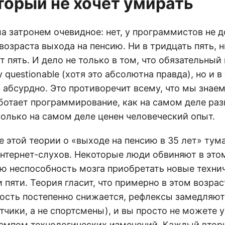
торый не хочет умирать
а затронем очевидное: нет, у программистов не 
возраста выхода на пенсию. Ни в тридцать пять, н
т пять. И дело не только в том, что обязательный
y questionable (хотя это абсолютна правда), но и в 
абсурдно. Это противоречит всему, что мы знаем 
ботает программирование, как на самом деле ра
колько на самом деле ценен человеческий опыт.
этой теории о «выходе на пенсию в 35 лет» тума
нтернет-слухов. Некоторые люди обвиняют в это
ю неспособность мозга приобретать новые техни
 пяти. Теория гласит, что примерно в этом возрас
ость постепенно снижается, рефлексы замедляютс
чики, а не спортсмены), и вы просто не можете у
мпом технологических изменений. Каждый втор