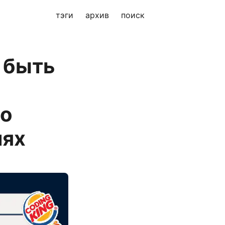
тэги
архив
поиск
 быть
го
иях