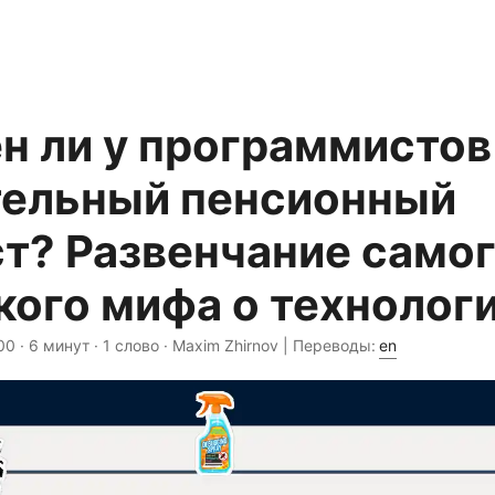
н ли у программистов
тельный пенсионный
т? Развенчание само
кого мифа о технолог
00
· 6 минут · 1 слово · Maxim Zhirnov | Переводы:
en