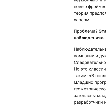
новые фреймво
теория предпол
хаосом.
Проблема?
Эта
наблюдениях.
Наблюдательна
компании и дум
Следовательно
Но это класси
таким: «В пос
младших прогр
геометрическо
затоплены мла
разработчики и