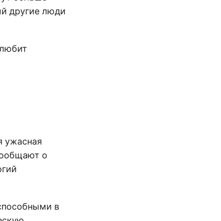
ый другие люди
 любит
я ужасная
сообщают о
огий
еспособными в
ческую