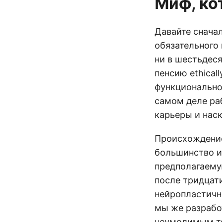
Миф, ко
Давайте сначал
обязательного 
ни в шестьдеся
пенсию ethicall
функционально 
самом деле ра
карьеры и нас
Происхождение 
большинство и
предполагаему
после тридцати
нейропластичн
мы же разработ
неумолимым те