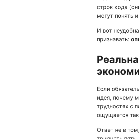
строк кода (о
могут понять 
И вот неудобна
признавать:
оп
Реальна
эконом
Если обязател
идея, почему 
трудностях с 
ощущается та
Ответ не в то
тридцать пять