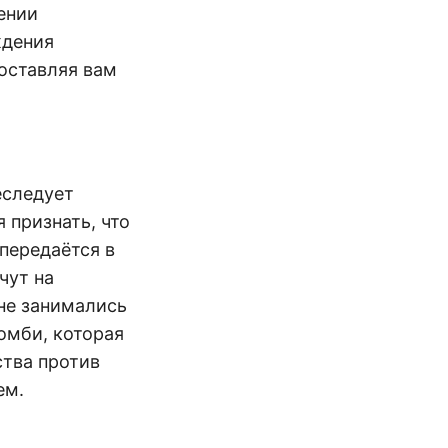
ении
ждения
оставляя вам
еследует
 признать, что
 передаётся в
чут на
не занимались
омби, которая
ства против
ем.