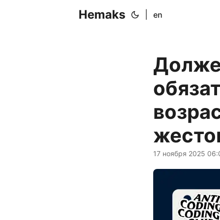
Hemaks
|
en
Долже
обяза
возрас
жесто
17 ноября 2025 06: