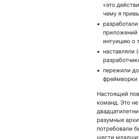
«это действи
чему я привы
разработали
приложений 
интуицию о т
наставляли 
разработчико
пережили дос
фреймворки 
Настоящий пов
команд. Это не
двадцатилетн
разумные архи
потребовали бы
шести младших