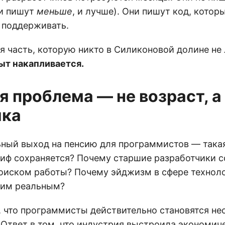
ни пишут
меньше
, и лучше). Они пишут код, котор
и поддерживать.
я часть, которую никто в Силиконовой долине не
ыт накапливается.
я проблема — не возраст, а
ика
ьный выход на пенсию для программистов — така
миф сохраняется? Почему старшие разработчики 
поиском работы? Почему эйджизм в сфере технол
ким реальным?
м, что программисты действительно становятся н
. Ответ в том, что индустрия выстроила экономи