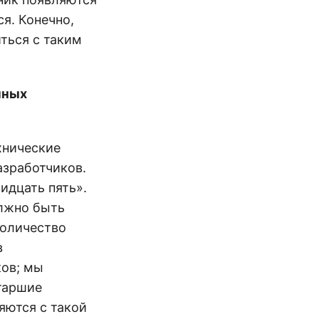
я. Конечно,
иться с таким
чных
хнические
азработчиков.
идцать пять».
олжно быть
количество
в
ков; мы
таршие
яются с такой