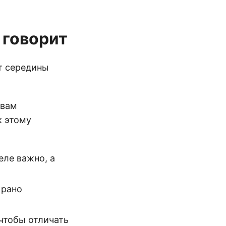
 говорит
т середины
 вам
к этому
еле важно, а
 рано
чтобы отличать