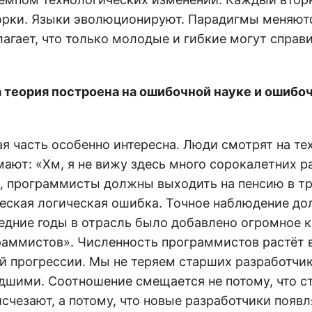
рки. Языки эволюционируют. Парадигмы меняютс
агает, что только молодые и гибкие могут справ
 теория построена на ошибочной науке и ошибо
я часть особенно интересна. Люди смотрят на те
ают: «Хм, я не вижу здесь много сорокалетних р
, программисты должны выходить на пенсию в тр
ческая логическая ошибка. Точное наблюдение д
ледние годы в отрасль было добавлено огромное 
аммистов». Численность программистов растёт 
й прогрессии. Мы не теряем старших разработчи
дшими. Соотношение смещается не потому, что с
счезают, а потому, что новые разработчики появл