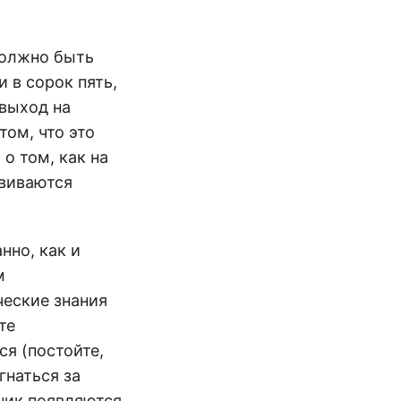
должно быть
и в сорок пять,
 выход на
том, что это
о том, как на
звиваются
нно, как и
м
ческие знания
те
я (постойте,
гнаться за
ник появляются