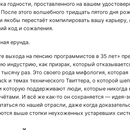
ока годности, проставленного на вашем удостовер
 После этого волшебного тридцать пятого дня ро
и якобы перестаёт компилировать вашу карьеру, 
ий код и сожаления.
ная ерунда.
те выхода на пенсию программистов в 35 лет» пр
ю индустрию, как призрак, который отказывается
 тысячу раз. Это своего рода мифология, которая
ck и темах технического Твиттера, о которой шеп
и которую поддерживают люди, которые никогда 
ётами. И всё же как-то он сохраняется — идея-з
таться по нашей отрасли, даже когда доказатель
аются выше стопки неухоженных устаревших сист