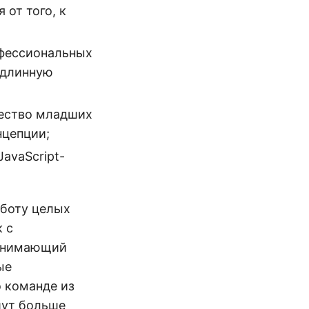
 от того, к
офессиональных
одлинную
чество младших
нцепции;
avaScript-
аботу целых
 с
ринимающий
ые
о команде из
шут больше