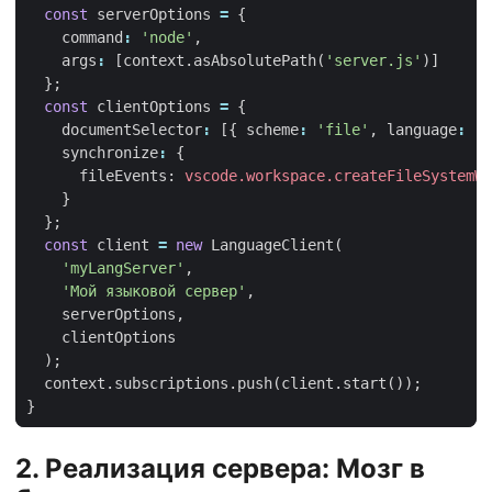
const
serverOptions
=
{
command
:
'node'
,
args
:
[
context
.
asAbsolutePath
(
'server.js'
)]
};
const
clientOptions
=
{
documentSelector
:
[{
scheme
:
'file'
,
language
:
'm
synchronize
:
{
fileEvents
: 
vscode.workspace.createFileSystemWa
}
};
const
client
=
new
LanguageClient
(
'myLangServer'
,
'Мой языковой сервер'
,
serverOptions
,
clientOptions
);
context
.
subscriptions
.
push
(
client
.
start
());
}
2. Реализация сервера: Мозг в