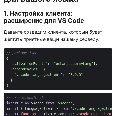
1. Настройка клиента:
расширение для VS Code
Давайте создадим клиента, который будет
шептать приятные вещи нашему серверу:
{
"activationEvents"
:
[
"onLanguage:myLang"
],
"dependencies"
:
{
"vscode-languageclient"
:
"^8.0.0"
}
}
import
*
as
vscode
from
'vscode'
;
import
{
LanguageClient
}
from
'vscode-languageclient
export
function
activate
(
context
: 
vscode.ExtensionCon