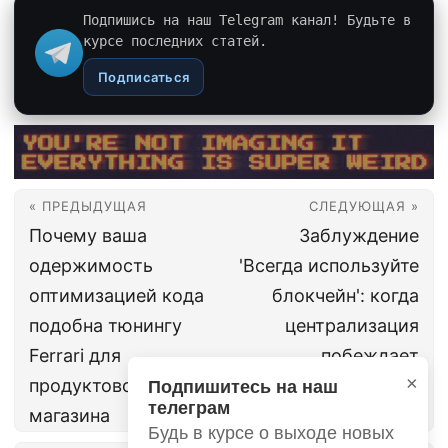
Подпишись на наш Telegram канал! Будьте в
курсе последних статей.
Подписаться
« ПРЕДЫДУЩАЯ
СЛЕДУЮЩАЯ »
Почему ваша
Заблуждение
одержимость
'Всегда используйте
оптимизацией кода
блокчейн': когда
подобна тюнингу
централизация
Ferrari для
побеждает
×
продуктового
Подпишитесь на наш
телеграм
магазина
Будь в курсе о выходе новых