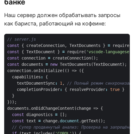
банке
Наш сервер должен обрабатывать запросы
как бариста, работающий на кофеине:
const
{
createConnection
,
TextDocuments
}
=
require
(
'
const
{
TextDocument
}
=
require
(
'vscode-languageserv
const
connection
=
createConnection
();
const
documents
=
new
TextDocuments
(
TextDocument
);
connection
.
onInitialize
(()
=>
({
capabilities
:
{
textDocumentSync
:
1
,
completionProvider
:
{
resolveProvider
:
true
}
}
}));
documents
.
onDidChangeContent
(
change
=>
{
const
diagnostics
=
[];
const
text
=
change
.
document
.
getText
();
if
(
text
.
includes
(
'COBOL'
))
{