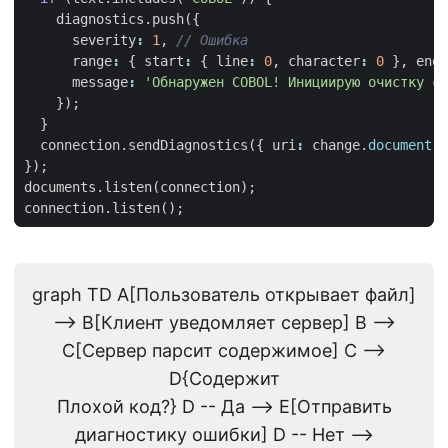
diagnostics
.
push
({
severity
:
1
,
range
:
{
start
:
{
line
:
0
,
character
:
0
},
end
:
message
:
'Обнаружен COBOL! Инициирую очистку си
});
}
connection
.
sendDiagnostics
({
uri
:
change
.
document
.
u
});
documents
.
listen
(
connection
);
connection
.
listen
();
graph TD A[Пользователь открывает файл]
--> B[Клиент уведомляет сервер] B -->
C[Сервер парсит содержимое] C -->
D{Содержит
Плохой код?} D -- Да --> E[Отправить
диагностику ошибки] D -- Нет -->