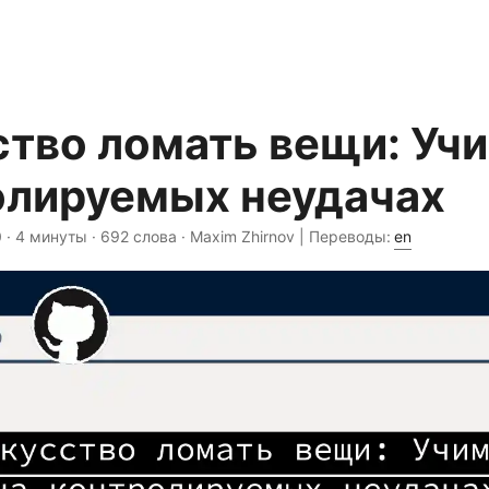
тво ломать вещи: Учи
олируемых неудачах
0
· 4 минуты · 692 слова · Maxim Zhirnov | Переводы:
en