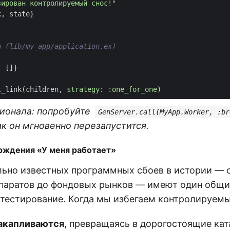
вирован контролируемый снос!"
k
,
state
}
а (lib/my_app/application.ex)
,
[]}
t_link
(
children
,
strategy
:
:one_for_one
)
ионала: попробуйте
GenServer.call(MyApp.Worker, :br
к он мгновенно перезапустится.
рждения «У меня работает»
льно известных программных сбоев в истории — 
паратов до фондовых рынков — имеют один общи
 тестирование. Когда мы избегаем контролируемы
акапливаются
, превращаясь в дорогостоящие ка