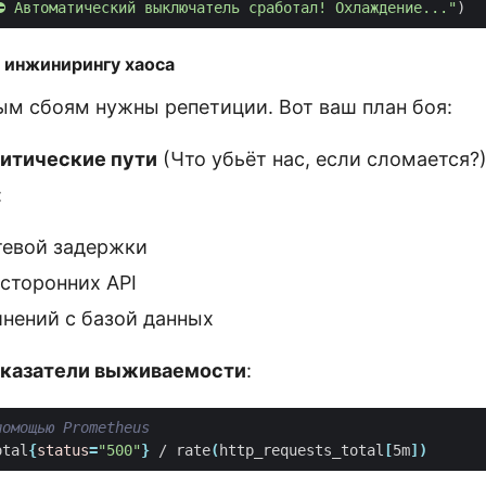
⛔ Автоматический выключатель сработал! Охлаждение..."
)
о инжинирингу хаоса
м сбоям нужны репетиции. Вот ваш план боя:
итические пути
(Что убьёт нас, если сломается?
:
тевой задержки
сторонних API
инений с базой данных
оказатели выживаемости
:
помощью Prometheus
otal
{
status
=
"500"
}
 / rate
(
http_requests_total
[
5m
])