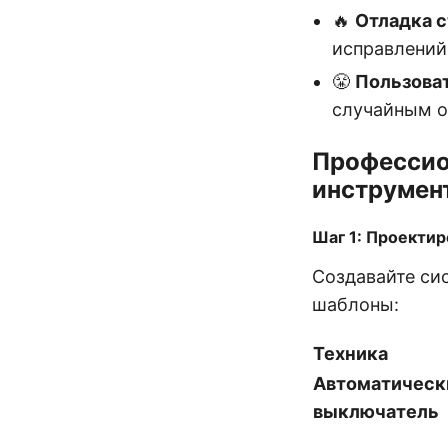
🔥
Отладка с
исправлений
😤
Пользова
случайным о
Профессио
инструмен
Шаг 1: Проектир
Создавайте си
шаблоны:
Техника
Автоматическ
выключатель