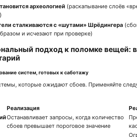
тановится археологией
(раскапывание слоёв «в
)
тели сталкиваются с «шутами» Шрёдингера
(сбо
бразом и исчезают при проверке)
нальный подход к поломке вещей: 
тарий
ование систем, готовых к саботажу
стемы, которые
ожидают
сбоев. Применяйте сле
Реализация
Ре
ий
Останавливает запросы, когда количество
Пр
сбоев превышает пороговое значение
ка
Ог