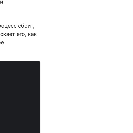
ли
роцесс сбоит,
скает его, как
ое