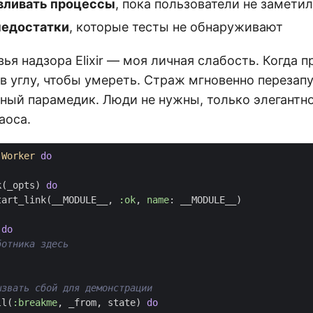
вливать процессы
, пока пользователи не замети
недостатки
, которые тесты не обнаруживают
ья надзора Elixir — моя личная слабость. Когда п
 в углу, чтобы умереть. Страж мгновенно перезапу
ный парамедик. Люди не нужны, только элегантн
аоса.
.Worker
do
k
(
_opts
)
do
tart_link
(
__MODULE__
,
:ok
,
name
:
__MODULE__
)
do
ботника здесь
ызвать сбой для демонстрации
ll
(
:breakme
,
_from
,
state
)
do