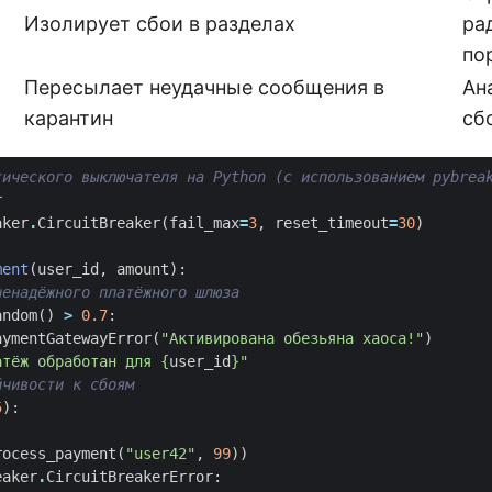
Изолирует сбои в разделах
ра
по
Пересылает неудачные сообщения в
Ан
карантин
сб
тического выключателя на Python (с использованием pybrea
r
aker
.
CircuitBreaker
(
fail_max
=
3
,
reset_timeout
=
30
)
ment
(
user_id
,
amount
):
ненадёжного платёжного шлюза
andom
()
>
0.7
:
aymentGatewayError
(
"Активирована обезьяна хаоса!"
)
атёж обработан для 
{
user_id
}
"
йчивости к сбоям
5
):
rocess_payment
(
"user42"
,
99
))
eaker
.
CircuitBreakerError
: