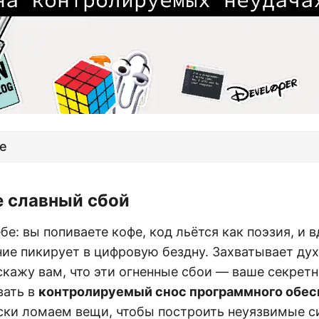
е
е славный сбой
бе: вы попиваете кофе, код льётся как поэзия, и 
ие пикирует в цифровую бездну. Захватывает дух
 скажу вам, что эти огненные сбои — ваше секрет
вать в
контролируемый снос программного обес
ски ломаем вещи, чтобы построить неуязвимые с