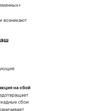
ременных»
и возникают
ваш
дующие
акция на сбой
едотвращает
скадные сбои
раничивает