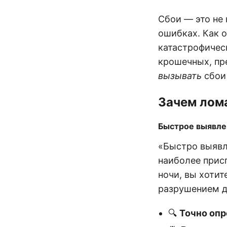
Сбои — это не 
ошибках. Как 
катастрофичес
крошечных, пр
вызывать
сбои 
Зачем лома
Быстрое выявле
«Быстро выявл
наиболее присп
ночи, вы хотит
разрушением д
🔍
Точно опр