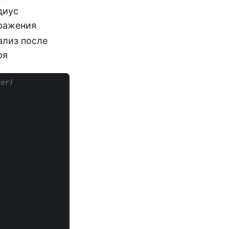
диус
ражения
ализ после
оя
ker)