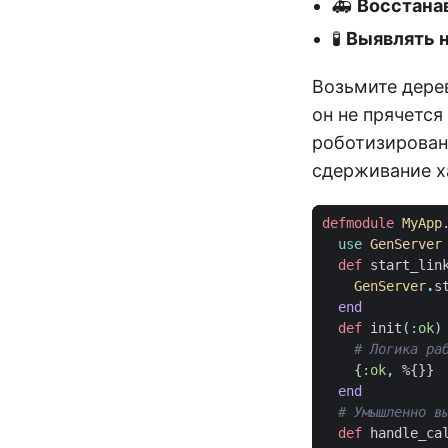
🚑
Восстана
🧪
Выявлять 
Возьмите дерев
он не прячется
роботизирован
сдерживание х
defmodule
MyApp
use
GenServer
def
start_lin
GenServer
.
s
end
def
init
(
:ok
)
# Логика ра
{
:ok
,
%{}}
end
# Умышленно в
def
handle_ca