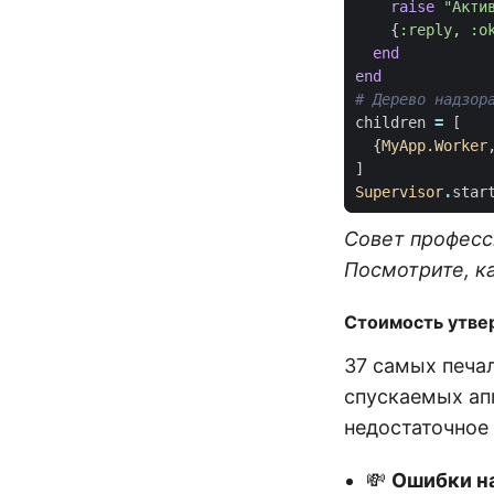
raise
"Акти
{
:reply
,
:o
end
end
# Дерево надзор
children
=
[
{
MyApp.Worker
]
Supervisor
.
star
Совет професс
Посмотрите, ка
Стоимость утве
37 самых печа
спускаемых ап
недостаточное
💸
Ошибки н