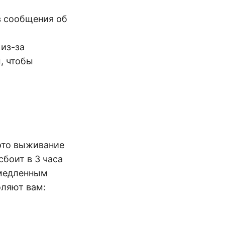
в сообщения об
из-за
, чтобы
это выживание
боит в 3 часа
 медленным
оляют вам: