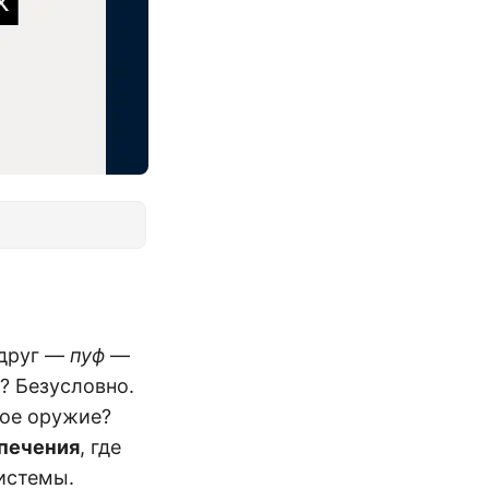
вдруг —
пуф
—
? Безусловно.
ное оружие?
печения
, где
истемы.