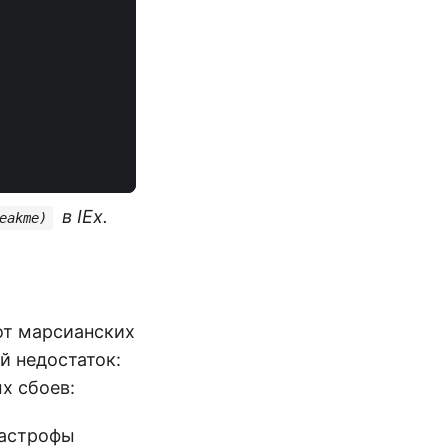
в IEx.
eakme)
от марсианских
й недостаток:
х сбоев:
тастрофы