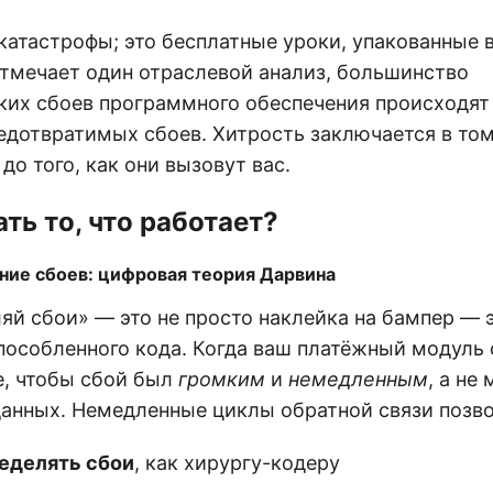
катастрофы; это бесплатные уроки, упакованные 
отмечает один отраслевой анализ, большинство
ких сбоев программного обеспечения происходят 
едотвратимых сбоев. Хитрость заключается в том
до того, как они вызовут вас.
ть то, что работает?
ние сбоев: цифровая теория Дарвина
яй сбои» — это не просто наклейка на бампер — 
особленного кода. Когда ваш платёжный модуль с
е, чтобы сбой был
громким
и
немедленным
, а не
анных. Немедленные циклы обратной связи позв
еделять сбои
, как хирургу-кодеру