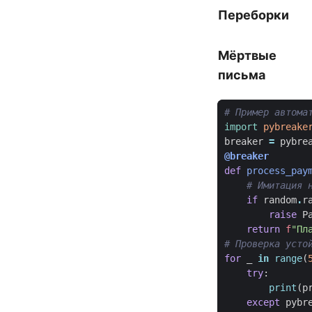
Переборки
Мёртвые
письма
# Пример автома
import
pybreake
breaker
=
pybre
@breaker
def
process_pay
# Имитация 
if
random
.
r
raise
P
return
f
"Пл
# Проверка усто
for
_
in
range
(
try
:
print
(
p
except
pybr