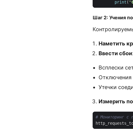
print
(
"
Шаг 2: Учения п
Контролируемы
Наметить кр
Ввести сбои
Всплески се
Отключения 
Утечки соед
Измерить п
# Мониторинг с 
http_requests_t