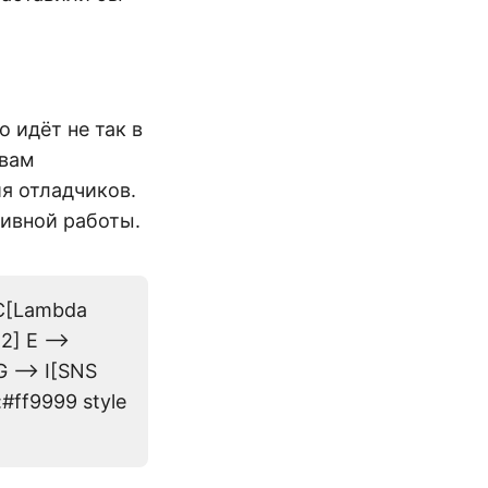
о идёт не так в
 вам
я отладчиков.
ивной работы.
 C[Lambda
] E -->
 --> I[SNS
:#ff9999 style