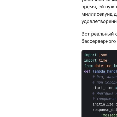
время, ей нужн
миллисекунд д
удовлетворения
Вот реальный 
бессерверного 
import
json
import
time
from
datetime
i
def
lambda_hand
# Эта, каза
# при холод
start_time
# Имитация 
# (подключе
initialize_
response_da
'messag