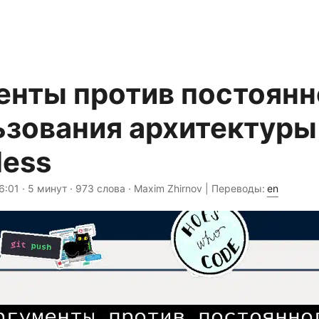
енты против постоянн
ьзования архитектуры
less
6:01
· 5 минут · 973 слова · Maxim Zhirnov | Переводы:
en