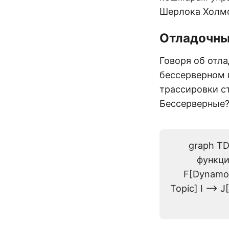
Шерлока Холмс
Отладочны
Говоря об отла
бессерверном 
трассировки с
Бессерверные?
graph TD
функци
F[DynamoD
Topic] I --> 