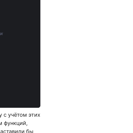
ых
.
 с учётом этих
м функций,
заставили бы