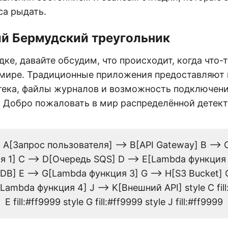
а рыдать.
й Бермудский треугольник
дке, давайте обсудим, что происходит, когда что-т
мире. Традиционные приложения предоставляют
тека, файлы журналов и возможность подключени
 Добро пожаловать в мир распределённой детект
 A[Запрос пользователя] --> B[API Gateway] B -->
я 1] C --> D[Очередь SQS] D --> E[Lambda функция 2
B] E --> G[Lambda функция 3] G --> H[S3 Bucket] G
J[Lambda функция 4] J --> K[Внешний API] style C fill
E fill:#ff9999 style G fill:#ff9999 style J fill:#ff9999