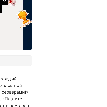
и каждый
это святой
ь серверами!»
. «Платите
вот в чём дело