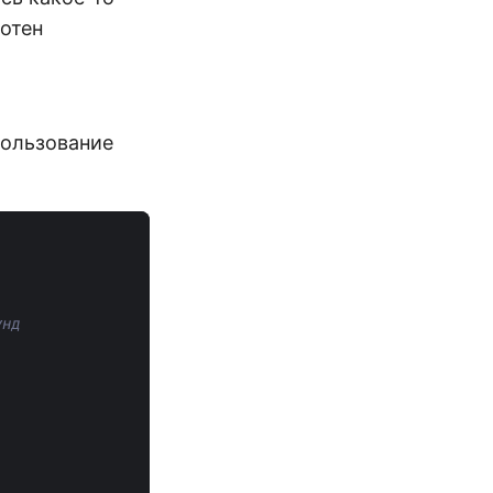
сотен
пользование
унд