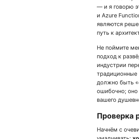
— и я говорю 
и Azure Functi
являются реше
путь к архите
Не поймите ме
подход к разв
индустрии пере
традиционные 
должно быть «
ошибочно; оно
вашего душевн
Проверка 
Начнём с очев
умалчивать:
х