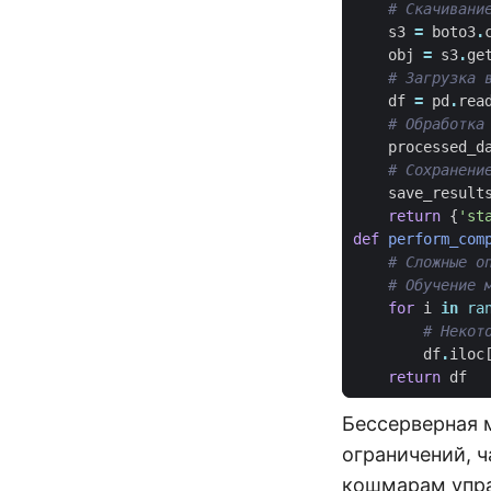
# Скачивани
s3
=
boto3
.
obj
=
s3
.
ge
# Загрузка 
df
=
pd
.
rea
# Обработка
processed_d
# Сохранени
save_result
return
{
'st
def
perform_com
# Сложные о
# Обучение 
for
i
in
ra
# Некот
df
.
iloc
return
df
Бессерверная 
ограничений, 
кошмарам упра