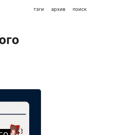
тэги
архив
поиск
ого