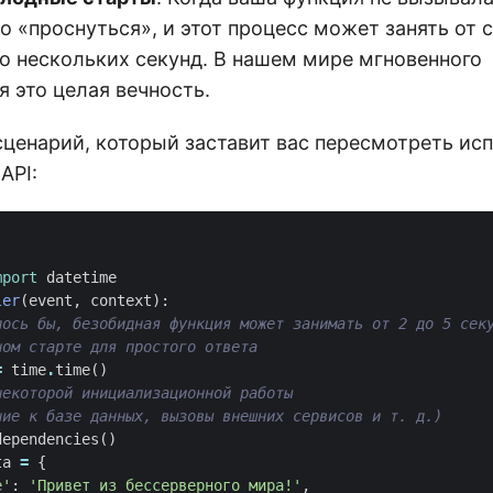
о «проснуться», и этот процесс может занять от 
о нескольких секунд. В нашем мире мгновенного
 это целая вечность.
сценарий, который заставит вас пересмотреть ис
API:
mport
datetime
ler
(
event
,
context
):
лось бы, безобидная функция может занимать от 2 до 5 сек
ном старте для простого ответа
=
time
.
time
()
некоторой инициализационной работы
ние к базе данных, вызовы внешних сервисов и т. д.)
dependencies
()
ta
=
{
e'
:
'Привет из бессерверного мира!'
,