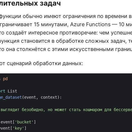
лительных задач
функции обычно имеют ограничения по времени 
раничивает 15 минутами, Azure Functions — 10 м
то создаёт интересное противоречие: чем успешн
функция становится в обработке сложных задач, 
то она столкнётся с этими искусственными грани
от сценарий обработки данных:
s
pd
ort
List
ge_dataset
(
event
,
context
):
event
[
'bucket'
]
event
[
'key'
]