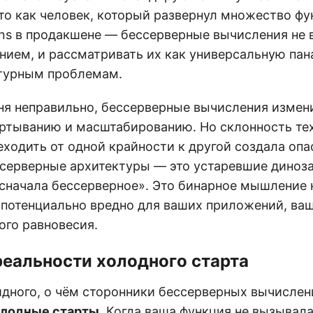
это как человек, который развернул множество ф
ons в продакшене — бессерверные вычисления не 
нием, и рассматривать их как универсальную па
ктурным проблемам.
ня неправильно, бессерверные вычисления измен
ёртыванию и масштабированию. Но склонность те
ходить от одной крайности к другой создала опа
серверные архитектуры — это устаревшие диноза
сначала бессерверное». Это бинарное мышление 
 потенциально вредно для ваших приложений, ва
ого равновесия.
реальности холодного старта
идного, о чём сторонники бессерверных вычисле
олодные старты
. Когда ваша функция не вызывала