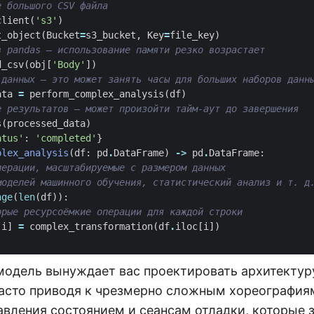
е большого CSV файла
client
(
's3'
)
t_object
(
Bucket
=
s3_bucket
,
Key
=
file_key
)
в pandas — использование памяти резко возрастает
d_csv
(
obj
[
'Body'
])
 данных — это может занять часы для больших наборов данн
ata
=
perform_complex_analysis
(
df
)
е результатов — может произойти тайм-аут до завершения
s
(
processed_data
)
atus'
:
'completed'
}
plex_analysis
(
df
:
pd
.
DataFrame
)
->
pd
.
DataFrame
:
перации, масштабируемые с размером данных
моделей машинного обучения, статистический анализ и т. д
nge
(
len
(
df
)):
орые ресурсоёмкие операции для каждой строки
[
i
]
=
complex_transformation
(
df
.
iloc
[
i
])
модель вынуждает вас проектировать архитектуру
часто приводя к чрезмерно сложным хореография
вления состоянием и сеансам отладки, которые 