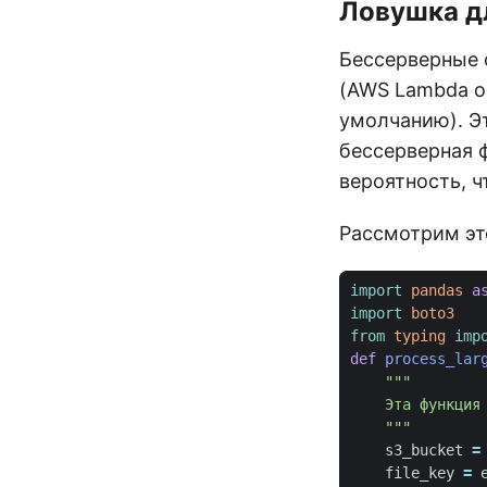
Ловушка д
Бессерверные 
(AWS Lambda ог
умолчанию). Э
бессерверная 
вероятность, ч
Рассмотрим эт
import
pandas
a
import
boto3
from
typing
imp
def
process_lar
    """
s3_bucket
=
file_key
=