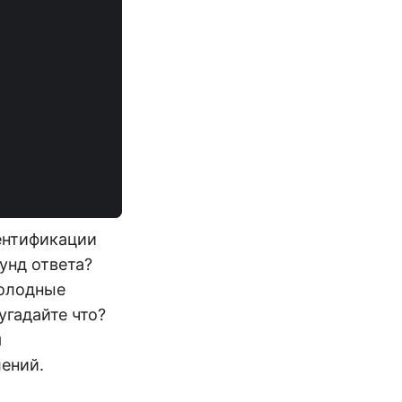
тентификации
унд ответа?
холодные
угадайте что?
я
ений.