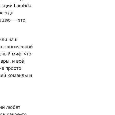
ункций Lambda
всегда
нацею — это
или наш
хнологической
сный миф: что
вры, и всё
не просто
шей команды и
ний любят
сь какое-то