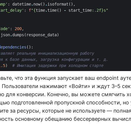
amp'
:
datetime
.
now
()
.
isoformat
(),
tart_delay'
:
f
"
{
time
.
time
()
-
start_time
:
.2f
}
s"
Code'
:
200
,
json
.
dumps
(
response_data
)
dependencies
():
тавляет реальную инициализационную работу
ия к базе данных, загрузка конфигурации и т. д.
1.5
)
# Имитация задержки при холодном старте
вьте, что эта функция запускает ваш endpoint ау
. Пользователи нажимают «Войти» и ждут 3–5 сек
но для конверсии. Конечно, вы можете смягчить 
щью подготовленной пропускной способности, но 
ите за ресурсы, которые не используете — полна
ость основному обещанию бессерверных вычисл