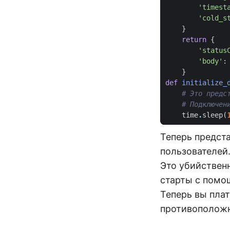
'timest
'cold_s
}
return
{
'status
'body'
:
}
def
initialize_
# Это предс
# Подключен
time
.
sleep
(
Теперь предста
пользователей
Это убийствен
старты с помо
Теперь вы плат
противоположн