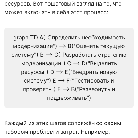
ресурсов. Вот пошаговый взгляд на то, что
может включать в себя этот процесс:
graph TD A("Определить необходимость
модернизации") --> B("Оценить текущую
систему") B --> C("Разработать стратегию
модернизации") C --> D("Выделить
ресурсы") D --> E("Внедрить новую
систему") E --> F("Тестировать и
проверять") F --> B("Развернуть и
поддерживать")
Каждый из этих шагов сопряжён со своим
набором проблем и затрат. Например,