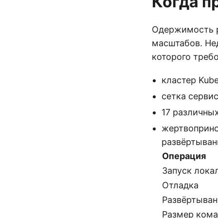
Когда п
Одержимость р
масштабов. Не
которого треб
кластер Kube
сетка сервисо
17 различны
жертвоприно
развёртыван
Операция
Запуск лока
Отладка
Развёртыван
Размер ком