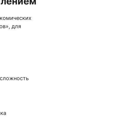
плением
 комических
ов», для
 сложность
вка