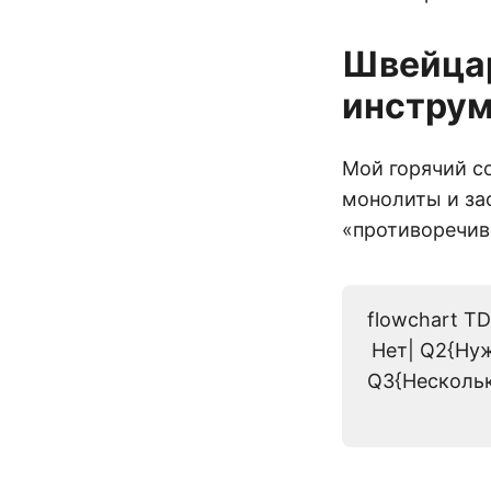
Швейцар
инструм
Мой горячий с
монолиты и за
«противоречив
flowchart TD
Нет| Q2{Нуж
Q3{Нескольк