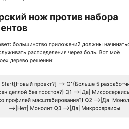
ский нож против набора
ентов
овет: большинство приложений должны начинатьс
служивать распределения через боль. Вот моё
ое» дерево решений:
 Start[Новый проект?] --> Q1{Больше 5 разработчи
ен деплой без простоя?} Q1 -->|Да| Микросервисы
о профилей масштабирования?} Q2 -->|Да| Моно
-->|Нет| Монолит Q3 -->|Да| Микросервисы