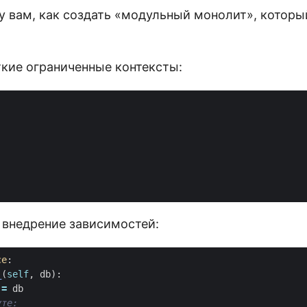
у вам, как создать «модульный монолит», которы
ткие ограниченные контексты:
 
 внедрение зависимостей:
ce
:
_
(
self
,
db
):
=
db
уте: