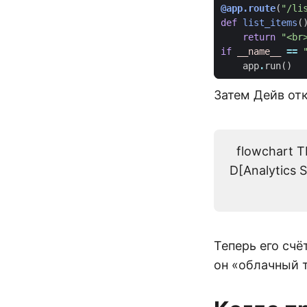
@app.route
(
"/li
def
list_items
(
return
"<br
if
__name__
==
app
.
run
()
Затем Дейв отк
flowchart T
D[Analytics S
Теперь его счё
он «облачный 