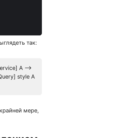
ыглядеть так:
rvice] A -->
Query] style A
 крайней мере,