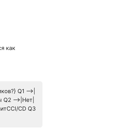
я как
ков?} Q1 -->|
 Q2 -->|Нет|
литСCI/CD Q3