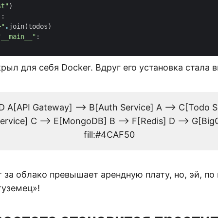
st"
)
):
>"
.
join
(
todos
)
"__main__"
:
рыл для себя Docker. Вдруг его установка стала в
D A[API Gateway] --> B[Auth Service] A --> C[Todo Se
ervice] C --> E[MongoDB] B --> F[Redis] D --> G[Big
fill:#4CAF50
т за облако превышает арендную плату, но, эй, по
туземец»!