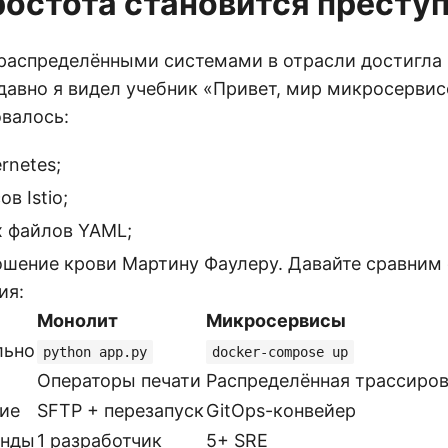
ростота становится престу
аспределёнными системами в отрасли достигла
давно я видел учебник «Привет, мир микросервис
овалось:
rnetes;
в Istio;
х файлов YAML;
шение крови Мартину Фаулеру. Давайте сравним
ия:
Монолит
Микросервисы
льно
python app.py
docker-compose up
Операторы печати
Распределённая трассиро
ие
SFTP + перезапуск
GitOps-конвейер
анды
1 разработчик
5+ SRE