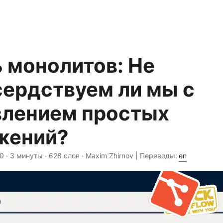
 монолитов: Не
сердствуем ли мы с
влением простых
жений?
00
· 3 минуты · 628 слов · Maxim Zhirnov | Переводы:
en