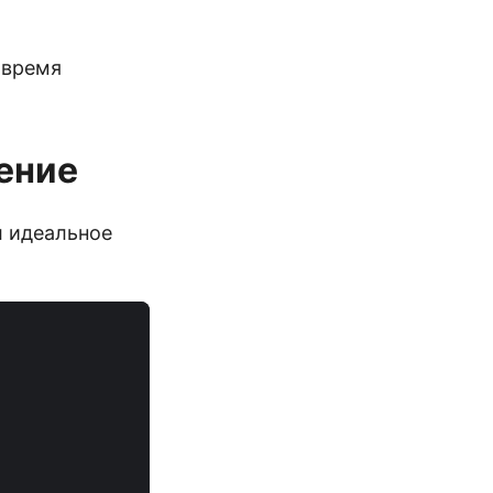
 время
ение
л идеальное