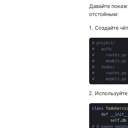
Давайте покаж
отстойным:
Создайте чё
# project/
#   auth/
#     routes.py
#     models.py
#   todos/
#     routes.py
#     models.py
Используйте
class
TodoServi
def
__init_
self
.
db
# В вашем маршр