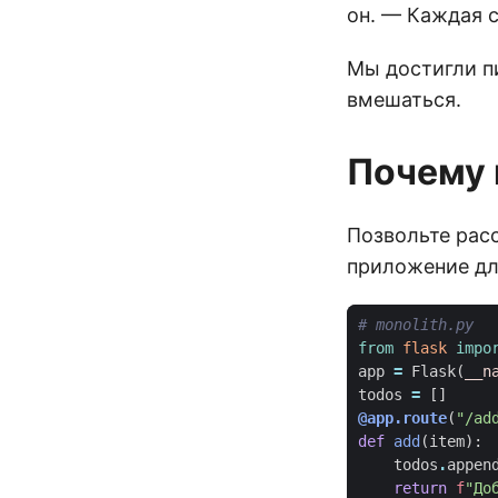
он. — Каждая 
Мы достигли п
вмешаться.
Почему 
Позвольте рас
приложение для
# monolith.py
from
flask
impo
app
=
Flask
(
__n
todos
=
[]
@app.route
(
"/ad
def
add
(
item
):
todos
.
appen
return
f
"До