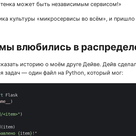
стенка может быть независимым сервисом!»
ика культуры «микросервисы во всём», и пришло
мы влюбились в распредел
сказать историю о моём друге Дейве. Дейв сдела
 задач — один файл на Python, который мог:
rt
Flask
ame__
)
d/<item>"
)
d
(
item
)
бавлено 
{
item
}
!"