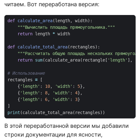
читаем. Вот переработана версия:
def
calculate_area
(
length
,
width
):
"""Вычислить площадь прямоугольника."""
return
length
*
width
def
calculate_total_area
(
rectangles
):
"""Рассчитать общую площадь нескольких прямоуголь
return
sum
(
calculate_area
(
rectangle
[
'length'
],
re
# Использование
rectangles
=
[
{
'length'
:
10
,
'width'
:
5
},
{
'length'
:
8
,
'width'
:
4
},
{
'length'
:
6
,
'width'
:
3
}
]
print
(
calculate_total_area
(
rectangles
))
В этой переработанной версии мы добавили
строки документации для ясности,