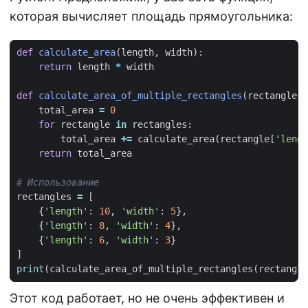
которая вычисляет площадь прямоугольника:
def
calculate_area
(
length
,
width
):
return
length
*
width
def
calculate_area_of_multiple_rectangles
(
rectangles
)
total_area
=
0
for
rectangle
in
rectangles
:
total_area
+=
calculate_area
(
rectangle
[
'lengt
return
total_area
# Использование
rectangles
=
[
{
'length'
:
10
,
'width'
:
5
},
{
'length'
:
8
,
'width'
:
4
},
{
'length'
:
6
,
'width'
:
3
}
]
print
(
calculate_area_of_multiple_rectangles
(
rectangle
Этот код работает, но не очень эффективен и