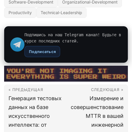
Software-Development
Organizational-Development
Productivity
Technical-Leadership
Подпишись на наш Telegram канал! Будьте в
курсе последних статей.
Подписаться
« ПРЕДЫДУЩАЯ
СЛЕДУЮЩАЯ »
Генерация тестовых
Измерение и
данных на базе
совершенствование
искусственного
MTTR в вашей
интеллекта: от
инженерной