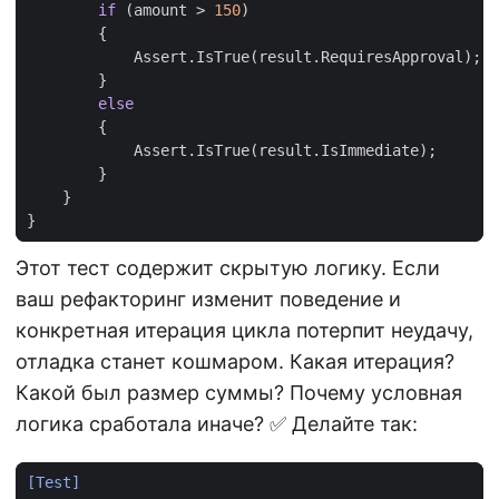
if
(
amount
>
150
)
{
Assert
.
IsTrue
(
result
.
RequiresApproval
);
}
else
{
Assert
.
IsTrue
(
result
.
IsImmediate
);
}
}
}
Этот тест содержит скрытую логику. Если
ваш рефакторинг изменит поведение и
конкретная итерация цикла потерпит неудачу,
отладка станет кошмаром. Какая итерация?
Какой был размер суммы? Почему условная
логика сработала иначе? ✅ Делайте так:
[Test]