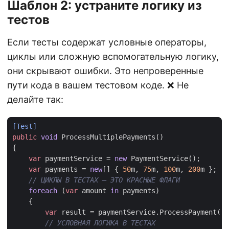
Шаблон 2: устраните логику из
тестов
Если тесты содержат условные операторы,
циклы или сложную вспомогательную логику,
они скрывают ошибки. Это непроверенные
пути кода в вашем тестовом коде. ❌ Не
делайте так:
[Test]
public
void
ProcessMultiplePayments
()
{
var
paymentService
=
new
PaymentService
();
var
payments
=
new
[]
{
50
m
,
75
m
,
100
m
,
200
m
};
// ЦИКЛЫ В ТЕСТАХ — ЭТО КРАСНЫЕ ФЛАГИ
foreach
(
var
amount
in
payments
)
{
var
result
=
paymentService
.
ProcessPayment
(
"C
// УСЛОВНАЯ ЛОГИКА В ТЕСТАХ