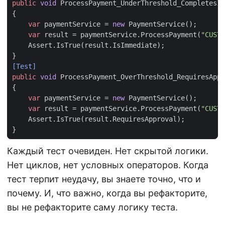
public
void
ProcessPayment_UnderThreshold_CompletesIm
{
var
paymentService
=
new
PaymentService
();
var
result
=
paymentService
.
ProcessPayment
(
"CUST-
Assert
.
IsTrue
(
result
.
IsImmediate
);
}
[Test]
public
void
ProcessPayment_OverThreshold_RequiresAppr
{
var
paymentService
=
new
PaymentService
();
var
result
=
paymentService
.
ProcessPayment
(
"CUST-
Assert
.
IsTrue
(
result
.
RequiresApproval
);
}
Каждый тест очевиден. Нет скрытой логики.
Нет циклов, нет условных операторов. Когда
тест терпит неудачу, вы знаете точно, что и
почему. И, что важно, когда вы рефакторите,
вы не рефакторите саму логику теста.