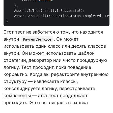
amount
:
100.00
m
);
Assert
.
IsTrue
(
result
.
IsSuccessful
);
Assert
.
AreEqual
(
TransactionStatus
.
Completed
,
resu
}
Этот тест не заботится о том, что находится
внутри
. Он может
PaymentService
использовать один класс или десять классов
внутри. Он может использовать шаблон
стратегии, декоратор или чисто процедурную
логику. Тест проходит, пока поведение
корректно. Когда вы рефакторите внутреннюю
структуру — извлекаете классы,
консолидируете логику, перестраиваете
компоненты — этот тест продолжает
проходить. Это настоящая страховка.