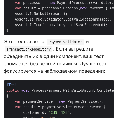
var
processor
=
new
PaymentProcessor
(
validator
,
r
var
result
=
processor
.
Process
(
new
Payment
{
Amou
Assert
.
IsNotNull
(
result
);
Assert
.
IsTrue
(
validator
.
LastValidationPassed
);
/
Assert
.
IsTrue
(
repository
.
LastSaveSucceeded
);
/
}
Этот тест знает о
и
PaymentValidator
. Если вы решите
TransactionRepository
объединить их в один компонент, ваш тест
сломается без веской причины. Лучше тест
фокусируется на наблюдаемом поведении:
[Test]
public
void
ProcessPayment_WithValidAmount_CompletesS
{
var
paymentService
=
new
PaymentService
();
var
result
=
paymentService
.
ProcessPayment
(
customerId
:
"CUST-123"
,