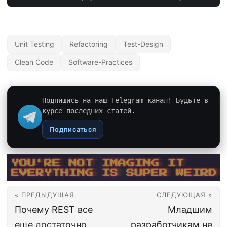
Unit Testing
Refactoring
Test-Design
Clean Code
Software-Practices
Подпишись на наш Telegram канал! Будьте в
курсе последних статей.
Подписаться
« ПРЕДЫДУЩАЯ
СЛЕДУЮЩАЯ »
Почему REST все
Младшим
еще достаточно
разработчикам не