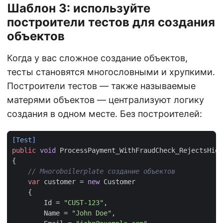
Шаблон 3: используйте
построители тестов для создания
объектов
Когда у вас сложное создание объектов,
тесты становятся многословными и хрупкими.
Построители тестов — также называемые
матерями объектов — централизуют логику
создания в одном месте. Без построителей:
[Test]
public
void
ProcessPayment_WithFraudCheck_RejectsHigh
{
// Многоboilerplate создание объектов
var
customer
=
new
Customer
{
Id
=
"CUST-123"
,
Name
=
"John Doe"
,