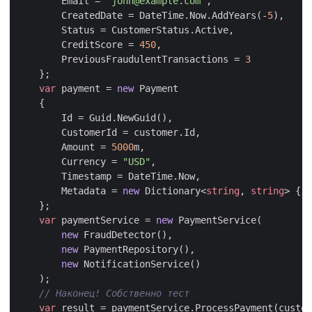
Email
=
"
john@example.com
"
,
CreatedDate
=
DateTime
.
Now
.
AddYears
(-
5
),
Status
=
CustomerStatus
.
Active
,
CreditScore
=
450
,
PreviousFraudulentTransactions
=
3
};
var
payment
=
new
Payment
{
Id
=
Guid
.
NewGuid
(),
CustomerId
=
customer
.
Id
,
Amount
=
5000
m
,
Currency
=
"USD"
,
Timestamp
=
DateTime
.
Now
,
Metadata
=
new
Dictionary
<
string
,
string
>
{
}
};
var
paymentService
=
new
PaymentService
(
new
FraudDetector
(),
new
PaymentRepository
(),
new
NotificationService
()
);
// Наконец! Собственно тест
var
result
=
paymentService
.
ProcessPayment
(
custom