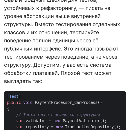
устойчивых к рефакторингу, — писать на
уровне абстракции выше внутренней
структуры. Вместо тестирования отдельных
классов и их отношений, тестируйте
поведение полной единицы через её
публичный интерфейс. Это иногда называют
тестированием через поведение, а не через
структуру. Допустим, у вас есть система
обработки платежей. Плохой тест может
выглядеть так:
[Test]
public
void
PaymentProcessor_CanProcess
()
{
// Тесты тесно связаны со структурой
var
validator
=
new
PaymentValidator
();
var
repository
=
new
TransactionRepository
();