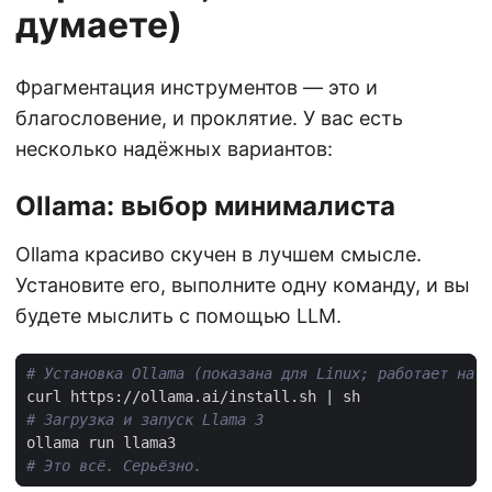
думаете)
Фрагментация инструментов — это и
благословение, и проклятие. У вас есть
несколько надёжных вариантов:
Ollama: выбор минималиста
Ollama красиво скучен в лучшем смысле.
Установите его, выполните одну команду, и вы
будете мыслить с помощью LLM.
# Установка Ollama (показана для Linux; работает на m
curl https://ollama.ai/install.sh 
|
# Загрузка и запуск Llama 3
# Это всё. Серьёзно.