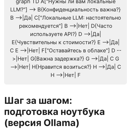
graph TD A["Нужны ли вам локальные
LLM?"] --> B{Конфиденциальность важна?}
B -->|Да| C["Локальные LLM: настоятельно
рекомендуется"] B -->|Нет| D{Часто
используете API?} D -->|Да|
E{Чувствительны к стоимости?} E -->|Да|
C E -->|Нет| F["Оставайтесь в облаке"] D --
>|Нет| G{Важна задержка?} G -->|Да| C G
-->|Нет| H{Нравится возиться?} H -->|Да| C
H -->|Нет| F
Шаг за шагом:
подготовка ноутбука
(версия Ollama)