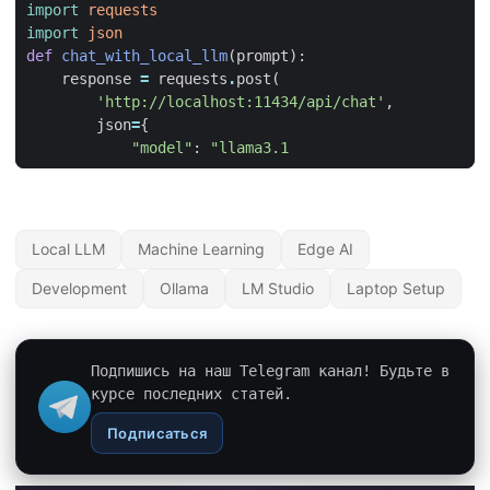
import
requests
import
json
def
chat_with_local_llm
(
prompt
):
response
=
requests
.
post
(
'http://localhost:11434/api/chat'
,
json
=
{
"model"
:
"llama3.1
Local LLM
Machine Learning
Edge AI
Development
Ollama
LM Studio
Laptop Setup
Подпишись на наш Telegram канал! Будьте в
курсе последних статей.
Подписаться