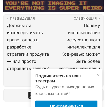
« ПРЕДЫДУЩАЯ
СЛЕДУЮЩАЯ »
Должны ли
Почему
инженеры иметь
использование
право голоса в
искусственного
разработке
интеллекта для
стратегии продукта
Код-ревью может
— или просто
быть более
отправлять заявки?
честным, чем ваши
×
товарищи по
Подпишитесь на наш
телеграм
команде
Будь в курсе о выходе новых
классных статей!
Присоединиться