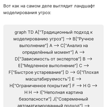
Вот как на самом деле выглядит ландшафт
моделирования угроз:
graph TD A["Традиционный подход к
моделированию угроз"] --> B["Ручное
выполнение"] A --> C["Анализ на
определённый момент"] A -->
D["Зависимость от экспертов"] B -->
E["Медленное выполнение"] C -->
F["Быстрое устаревание"] D --> G["Плохая
масштабируемость"] E -->
H["Ограниченное покрытие"] F --> H G -->
H H --> I["Неполная картина
безопасности"] J["Современный
автоматизированный подход"] -->