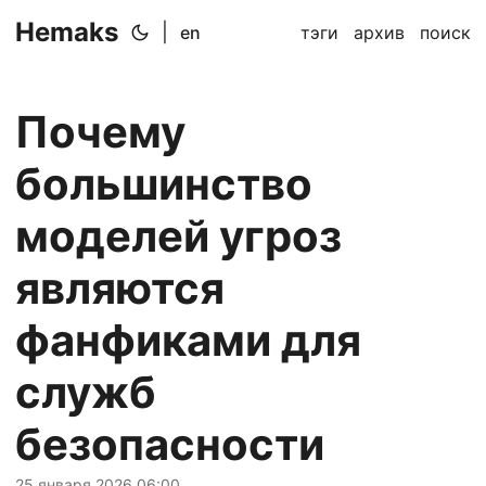
Hemaks
|
en
тэги
архив
поиск
Почему
большинство
моделей угроз
являются
фанфиками для
служб
безопасности
25 января 2026 06:00