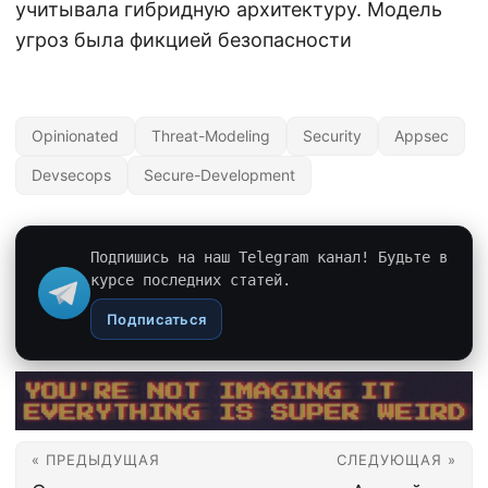
учитывала гибридную архитектуру. Модель
угроз была фикцией безопасности
Opinionated
Threat-Modeling
Security
Appsec
Devsecops
Secure-Development
Подпишись на наш Telegram канал! Будьте в
курсе последних статей.
Подписаться
« ПРЕДЫДУЩАЯ
СЛЕДУЮЩАЯ »