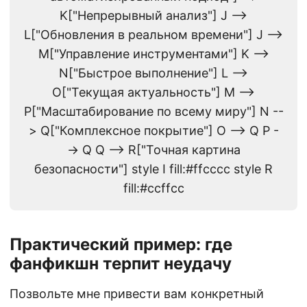
K["Непрерывный анализ"] J -->
L["Обновления в реальном времени"] J -->
M["Управление инструментами"] K -->
N["Быстрое выполнение"] L -->
O["Текущая актуальность"] M -->
P["Масштабирование по всему миру"] N --
> Q["Комплексное покрытие"] O --> Q P -
-> Q Q --> R["Точная картина
безопасности"] style I fill:#ffcccc style R
fill:#ccffcc
Практический пример: где
фанфикшн терпит неудачу
Позвольте мне привести вам конкретный