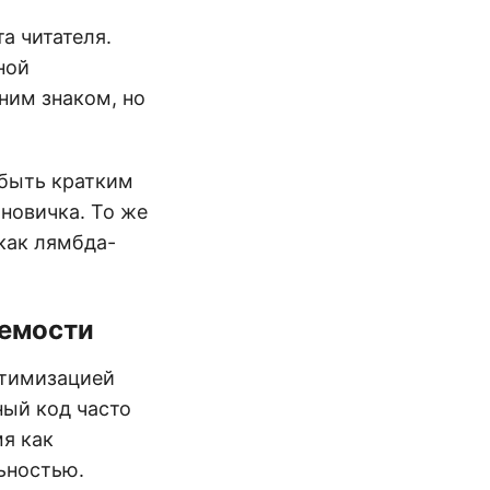
а читателя.
ной
ним знаком, но
 быть кратким
 новичка. То же
как лямбда-
аемости
птимизацией
ый код часто
мя как
ьностью.