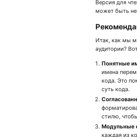
Версия для чт
может быть не
Рекоменда
Итак, как мы м
аудитории? Во
Понятные и
имена перем
кода. Это п
суть кода.
Согласованн
форматирова
стилю, чтоб
Модульные 
каждая из ко