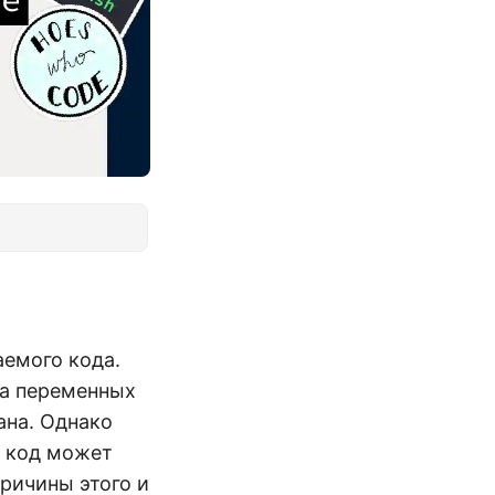
аемого кода.
а переменных
ана. Однако
ш код может
ричины этого и