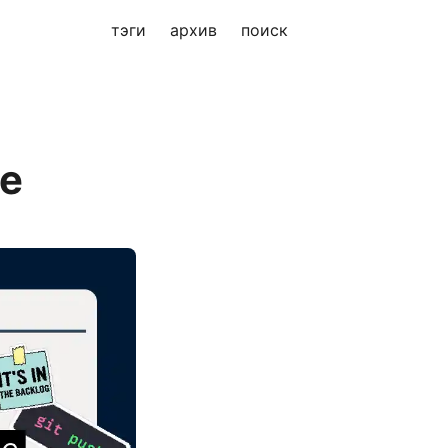
тэги
архив
поиск
те