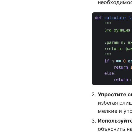
необходимос
def
calculate_f
    """
if
n
==
0
o
return
else
:
return
Упростите с
избегая сли
мелкие и уп
Используйт
объяснить на