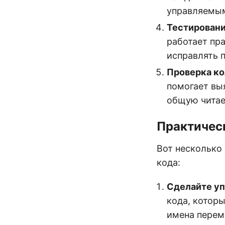
управляемым
Тестирован
работает пр
исправлять 
Проверка к
помогает выя
общую читае
Практичес
Вот несколько
кода:
Сделайте уп
кода, котор
имена перем