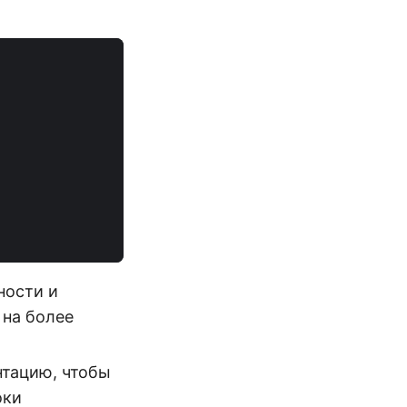
ности и
 на более
нтацию, чтобы
оки