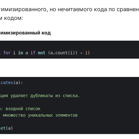
тимизированного, но нечитаемого кода по сравне
м кодом:
имизированный код
i
for
i
in
a
if
not
(
a
.
count
(
i
))
-
1
)
icates
(
a
):
set
(
a
)