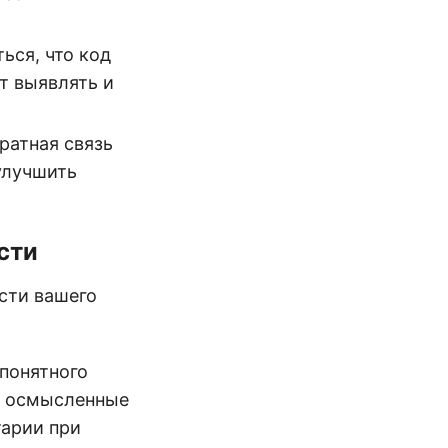
ься, что код
т выявлять и
братная связь
 улучшить
сти
сти вашего
 понятного
е осмысленные
тарии при