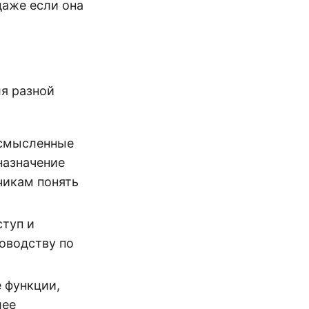
даже если она
ля разной
осмысленные
назначение
чикам понять
ступ и
оводству по
 функции,
лее