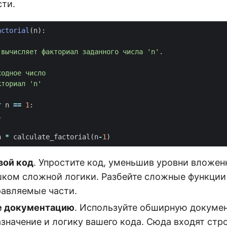
ти.
actorial
(
n
):
r
n
==
1
:
1
n
*
calculate_factorial
(
n
-
1
)
вой код
. Упростите код, уменьшив уровни вложен
шком сложной логики. Разбейте сложные функции
равляемые части.
е документацию
. Используйте обширную докуме
значение и логику вашего кода. Сюда входят стр