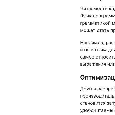
Читаемость код
Язык программ
грамматикой мо
может стать пр
Например, рас
и понятным для
самое относит
выражения или
Оптимизац
Другая распро
производитель
становится за
удобочитаемый