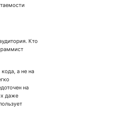
итаемости
аудитория. Кто
ограммист
кода, а не на
егко
едоточен на
их даже
пользует