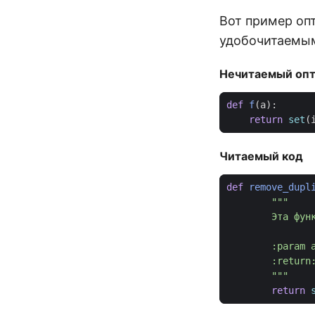
Вот пример оп
удобочитаемы
Нечитаемый опт
def
f
(
a
):
return
set
(
Читаемый код
def
remove_dupl
        """
return