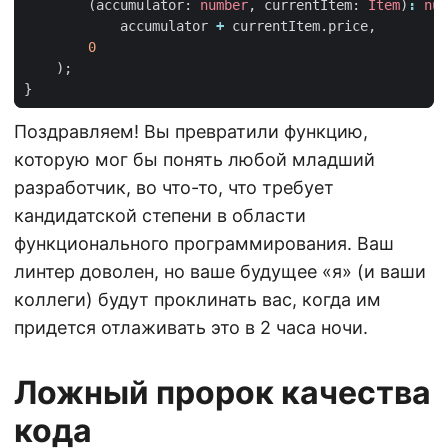
(
accumulator
: 
number
,
currentItem
: 
Item
)
:
num
accumulator
+
currentItem
.
price
,
0
);
}
Поздравляем! Вы превратили функцию,
которую мог бы понять любой младший
разработчик, во что-то, что требует
кандидатской степени в области
функционального программирования. Ваш
линтер доволен, но ваше будущее «я» (и ваши
коллеги) будут проклинать вас, когда им
придется отлаживать это в 2 часа ночи.
Ложный пророк качества
кода