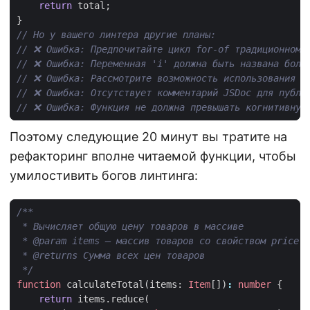
return
total
;
}
Поэтому следующие 20 минут вы тратите на
рефакторинг вполне читаемой функции, чтобы
умилостивить богов линтинга:
 */
function
calculateTotal
(
items
: 
Item
[])
:
number
{
return
items
.
reduce
(