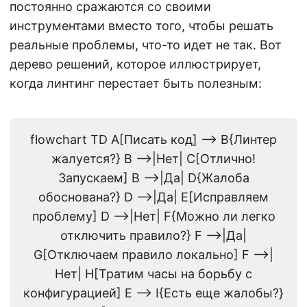
постоянно сражаются со своими
инструментами вместо того, чтобы решать
реальные проблемы, что-то идет не так. Вот
дерево решений, которое иллюстрирует,
когда линтинг перестает быть полезным:
flowchart TD A[Писать код] --> B{Линтер
жалуется?} B -->|Нет| C[Отлично!
Запускаем] B -->|Да| D{Жалоба
обоснована?} D -->|Да| E[Исправляем
проблему] D -->|Нет| F{Можно ли легко
отключить правило?} F -->|Да|
G[Отключаем правило локально] F -->|
Нет| H[Тратим часы на борьбу с
конфигурацией] E --> I{Есть еще жалобы?}