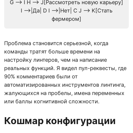
G --> I H --> J[Рассмотреть новую карьеру]
I -->|Да| D I -->|Нет| C J --> K[Стать
фермером]
Проблема становится серьезной, когда
команды тратят больше времени на
настройку линтеров, чем на написание
реальных функций. Я видел пул-реквесты, где
90% комментариев были от
автоматизированных инструментов линтинга,
жалующихся на пробелы, имена переменных
или баллы когнитивной сложности.
Кошмар конфигурации