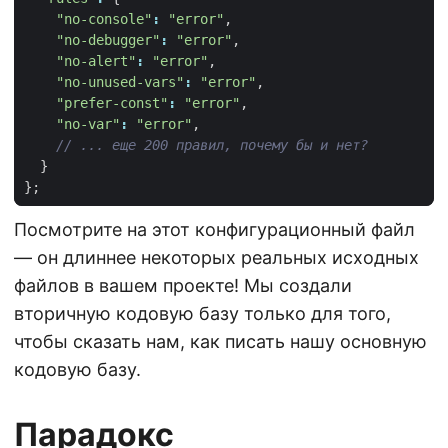
"no-console"
:
"error"
,
"no-debugger"
:
"error"
,
"no-alert"
:
"error"
,
"no-unused-vars"
:
"error"
,
"prefer-const"
:
"error"
,
"no-var"
:
"error"
,
}
};
Посмотрите на этот конфигурационный файл
— он длиннее некоторых реальных исходных
файлов в вашем проекте! Мы создали
вторичную кодовую базу только для того,
чтобы сказать нам, как писать нашу основную
кодовую базу.
Парадокс