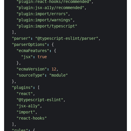
"plugin:react-hooks/recommended"
,
"plugin:jsx-a11y/recommended"
,
"plugin:import/errors"
,
"plugin:import/warnings"
,
"plugin:import/typescript"
],
"parser"
:
"@typescript-eslint/parser"
,
"parserOptions"
:
{
"ecmaFeatures"
:
{
"jsx"
:
true
},
"ecmaVersion"
:
12
,
"sourceType"
:
"module"
},
"plugins"
:
[
"react"
,
"@typescript-eslint"
,
"jsx-a11y"
,
"import"
,
"react-hooks"
],
"rules"
:
{