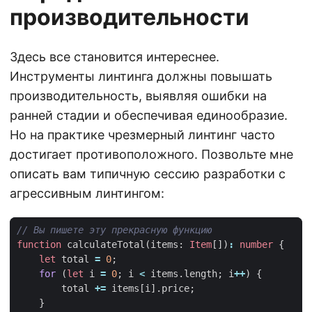
производительности
Здесь все становится интереснее.
Инструменты линтинга должны повышать
производительность, выявляя ошибки на
ранней стадии и обеспечивая единообразие.
Но на практике чрезмерный линтинг часто
достигает противоположного. Позвольте мне
описать вам типичную сессию разработки с
агрессивным линтингом:
function
calculateTotal
(
items
: 
Item
[])
:
number
{
let
total
=
0
;
for
(
let
i
=
0
;
i
<
items
.
length
;
i
++
)
{
total
+=
items
[
i
].
price
;
}