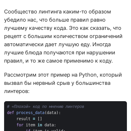
Сообщество линтинга каким-то образом
убедило нас, что больше правил равно
лучшему качеству кода. Это как сказать, что
рецепт с большим количеством ограничений
автоматически дает лучшую еду. Иногда
лучшие блюда получаются при нарушении
правил, и то же самое применимо к коду.
Рассмотрим этот пример на Python, который
вызвал бы нервный срыв у большинства
линтеров:
# «Плохой» код по мнению линтеров
def
process_data
(
data
):
result
=
[]
for
item
in
data
: