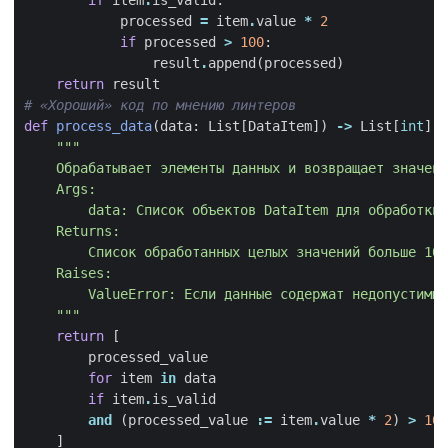
if
item
.
is_valid
:
processed
=
item
.
value
*
2
if
processed
>
100
:
result
.
append
(
processed
)
return
result
# «Хороший» код по мнению линтеров
def
process_data
(
data
:
List
[
DataItem
])
->
List
[
int
]:
    """
return
[
processed_value
for
item
in
data
if
item
.
is_valid
and
(
processed_value
:=
item
.
value
*
2
)
>
100
]