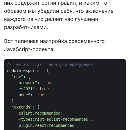
них содержит сотни правил, и каким-то
образом мы убедили себя, что включение
каждого из них делает нас лучшими
разработчиками.
Вот типичная настройка современного
JavaScript-проекта:
module
.
exports
=
{
"env"
:
{
"browser"
:
true
,
"es2021"
:
true
,
"node"
:
true
},
"extends"
:
[
"eslint:recommended"
,
"@typescript-eslint/recommended"
,
"plugin:react/recommended"
,