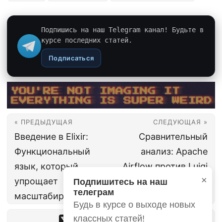
Подпишись на наш Telegram канал! Будьте в
курсе последних статей.
Подписаться
« ПРЕДЫДУЩАЯ
СЛЕДУЮЩАЯ »
Введение в Elixir:
Сравнительный
Функциональный
анализ: Apache
язык, который
Airflow против Luigi
×
упрощает
для управления
Подпишитесь на наш
телеграм
масштабирование
рабочим процессом
Будь в курсе о выходе новых
классных статей!