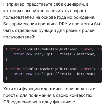
Например, представьте себе сценарий, в
котором вам нужно рассчитать возраст
пользователей на основе года их рождения.
Без применения принципа DRY у вас могли бы
быть отдельные функции для разных ролей
пользователей:
function
calculateStudentAge
(
birthYear
: 
number
)
:
numb
return
new
Date
().
getFullYear
()
-
birthYear
;
}
function
calculateTeacherAge
(
birthYear
: 
number
)
:
numb
return
new
Date
().
getFullYear
()
-
birthYear
;
}
Хотя эти функции идентичны, они понятны и
просты для понимания в своих контекстах.
Объединение их в одну функцию с