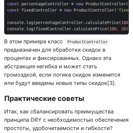
const
percentageController
=
new
ProductController
(
'p
const
fixedController
=
new
ProductController
(
'fixed'
console
.
log
(
percentageController
.
calculatePrice
(
100
,
console
.
log
(
fixedController
.
calculatePrice
(
100
,
20
));
В этом примере класс
ProductController
предназначен для обработки скидок в
процентах и фиксированных. Однако эта
абстракция негибка и может стать
громоздкой, если логика скидок изменится
или будут введены новые типы скидок[3].
Практические советы
Итак, как сбалансировать преимущества
принципа DRY с необходимостью обеспечения
простоты, удобочитаемости и гибкости?