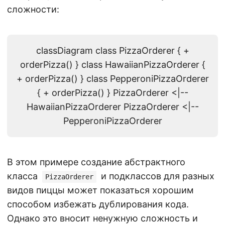
сложности:
classDiagram class PizzaOrderer { +
orderPizza() } class HawaiianPizzaOrderer {
+ orderPizza() } class PepperoniPizzaOrderer
{ + orderPizza() } PizzaOrderer <|--
HawaiianPizzaOrderer PizzaOrderer <|--
PepperoniPizzaOrderer
В этом примере создание абстрактного
класса
и подклассов для разных
PizzaOrderer
видов пиццы может показаться хорошим
способом избежать дублирования кода.
Однако это вносит ненужную сложность и