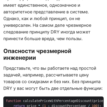
имеет единственное, однозначное и
авторитетное представление в системе.
Однако, как и любой принцип, он не
универсален. На самом деле чрезмерное
следование принципу DRY иногда может
принести больше вреда, чем пользы.
Опасности чрезмерной
инженерии
Представьте, что вы работаете над простой
задачей, например, рассчитываете цену
товаров со скидками и без них. Без принципа
DRY у вас могут быть две отдельные функции:
function
calculatePriceWithPercentageDiscount
(
price
: 
return
price
*
(
1
-
discountPercentage
/
100
);