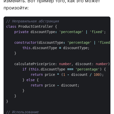
изменить. Вот пример того, как это может
произойти:
class
ProductController
{
private
discountType
:
'percentage'
|
'fixed'
;
constructor
(
discountType
:
'percentage'
|
'fixed'
)
this
.
discountType
=
discountType
;
}
calculatePrice
(
price
: 
number
,
discount
: 
number
)
:
if
(
this
.
discountType
===
'percentage'
)
{
return
price
*
(
1
-
discount
/
100
);
}
else
{
return
price
-
discount
;
}
}
}