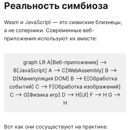
Реальность симбиоза
Wasm и JavaScript — это сиамские близнецы,
а не соперники. Современные веб-
приложения используют их вместе:
graph LR A[Веб-приложение] -->
B[JavaScript] A --> C[WebAssembly] B -->
D[Манипуляция DOM] B --> E[Обработка
событий] C --> F[Обработка изображений]
C --> G[Физика игр] D --> H[UI] F --> H G -->
H
Вот как они сосуществуют на практике: