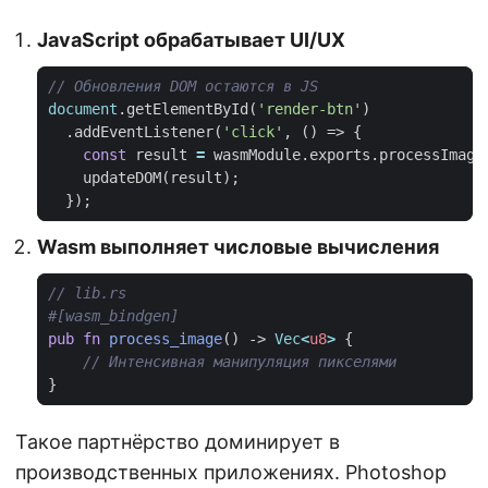
JavaScript обрабатывает UI/UX
document
.
getElementById
(
'render-btn'
)
.
addEventListener
(
'click'
,
()
=>
{
const
result
=
wasmModule
.
exports
.
processImage
updateDOM
(
result
);
});
Wasm выполняет числовые вычисления
#[wasm_bindgen]
pub
fn
process_image
()
-> 
Vec
<
u8
>
{
}
Такое партнёрство доминирует в
производственных приложениях. Photoshop