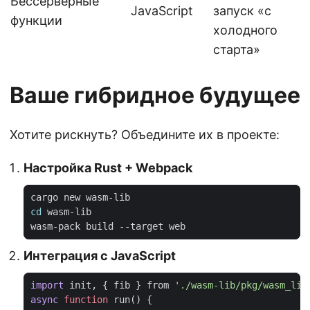
Бессерверные
JavaScript
запуск «с
функции
холодного
старта»
Ваше гибридное будущее
Хотите рискнуть? Объедините их в проекте:
Настройка Rust + Webpack
cd
Интеграция с JavaScript
import
init
,
{
fib
}
from
'./wasm-lib/pkg/wasm_lib
async
function
run
()
{