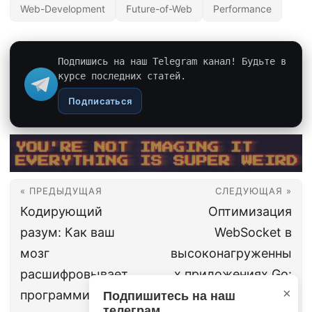
Web-Development
Future-of-Web
Performance
Подпишись на наш Telegram канал! Будьте в
курсе последних статей.
Подписаться
« ПРЕДЫДУЩАЯ
СЛЕДУЮЩАЯ »
Кодирующий
Оптимизация
разум: Как ваш
WebSocket в
мозг
высоконагруженны
расшифровывает
х приложениях Go:
×
программирование,
руководство для
Подпишитесь на наш
телеграм