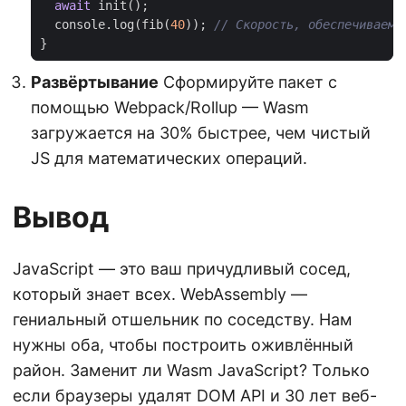
await
init
();
console
.
log
(
fib
(
40
));
}
Развёртывание
Сформируйте пакет с
помощью Webpack/Rollup — Wasm
загружается на 30% быстрее, чем чистый
JS для математических операций.
Вывод
JavaScript — это ваш причудливый сосед,
который знает всех. WebAssembly —
гениальный отшельник по соседству. Нам
нужны оба, чтобы построить оживлённый
район. Заменит ли Wasm JavaScript? Только
если браузеры удалят DOM API и 30 лет веб-