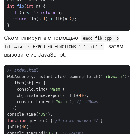
EMSCRIPTEN_KEEPALIVE
int
fib
(
int
n
)
{
if
(
n
<=
1
)
return
n
;
return
fib
(
n
-
1
)
+
fib
(
n
-
2
);
}
Скомпилируйте с помощью
emcc fib.cpp -o
, затем
fib.wasm -s EXPORTED_FUNCTIONS="['_fib']"
вызовите из JavaScript:
WebAssembly
.
instantiateStreaming
(
fetch
(
'fib.wasm'
))
.
then
(
obj
=>
{
console
.
time
(
'Wasm'
);
obj
.
instance
.
exports
.
_fib
(
40
);
console
.
timeEnd
(
'Wasm'
);
});
console
.
time
(
'JS'
);
function
jsFib
(
n
)
{
/* та же логика */
}
jsFib
(
40
);
console
.
timeEnd
(
'JS'
);