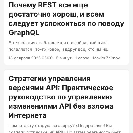
инструкции, которые помогут вам создать API,
Почему REST все еще
способные выдержать испытание временем.
достаточно хорош, и всем
Версионирование: искусство эволюции
следует успокоиться по поводу
Версионирование — критический аспект
проектирования API. Оно позволяет вносить изменения
GraphQL
в ваш API, не нарушая работу существующих клиентов.
Существует несколько подходов к версионированию,
В технологиях наблюдается своеобразный цикл:
каждый со своими преимуществами и недостатками....
появляется что-то новое, и вдруг все, кто им не
пользуется, чувствуют себя атакованными. GraphQL
18 февраля 2026 06:00
· 5 минут · 1 слово · Maxim Zhirnov
появился около десяти лет назад, и с тех пор мы
наблюдаем этот ажиотаж. «REST мёртв», говорили они.
«GraphQL — будущее», провозглашали они. Тем
Стратегии управления
временем REST API незаметно обеспечивали работу
версиями API: Практическое
90% интернета и занимались своими делами, не
привлекая внимания. Не поймите меня неправильно —
руководство по управлению
я не говорю, что GraphQL плох. Это действительно
изменениями API без взлома
полезный инструмент....
Интернета
Помните эту старую поговорку? «Поздравляю! Вы
создали потрясающий API!» Но затем реальность бьёт