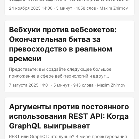
как утренний пролив кофе: нужно добавлять новые
24 ноября 2025 14:00
· 5 минут · 1058 слов · Maxim Zhirnov
функции, исправлять ошибки и неизбежно вносить
критические изменения. Именно здесь большинство
разработчиков обнаруживают, что управление
Вебхуки против вебсокетов:
версиями — это не просто нечто полезное, а разница
Окончательная битва за
между процветающей экосистемой и недовольными
клиентами, заваливающими ваш трекер проблем.
превосходство в реальном
Позвольте мне быть откровенным: управление
времени
версиями API — это одна из тех тем, которая кажется
простой на первый взгляд, но раскрывает слои
Представьте: вы создаёте следующее большое
сложности, как только вы начинаете думать о
приложение в сфере веб-технологий и вдруг
реальных последствиях....
сталкиваетесь с выбором, который может сделать или
7 августа 2025 14:01
· 5 минут · 943 слова · Maxim Zhirnov
разрушить ваш пользовательский опыт. Использовать
ли WebHooks — надёжного посыльного, который стучит
в вашу дверь, когда происходит что-то важное? Или
Аргументы против постоянного
выбрать WebSockets — общительного друга, который
использования REST API: Когда
никогда не кладёт трубку? Что ж, берите свой любимый
напиток с кофеином, потому что мы собираемся
GraphQL выигрывает
глубоко погрузиться в это технологическое
REST или GraphQL: что лучше? В мире проектирования
противостояние. К концу этой статьи вы не только