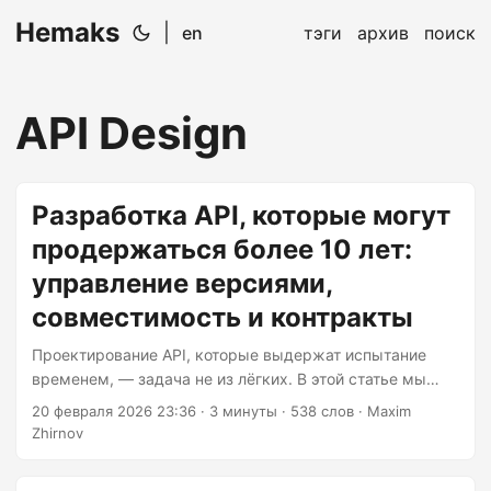
Hemaks
|
en
тэги
архив
поиск
API Design
Разработка API, которые могут
продержаться более 10 лет:
управление версиями,
совместимость и контракты
Проектирование API, которые выдержат испытание
временем, — задача не из лёгких. В этой статье мы
глубоко погрузимся в мир проектирования API, уделив
20 февраля 2026 23:36
· 3 минуты · 538 слов · Maxim
особое внимание версионированию, совместимости и
Zhirnov
контрактам. Мы рассмотрим лучшие практики,
приведём примеры кода и предложим пошаговые