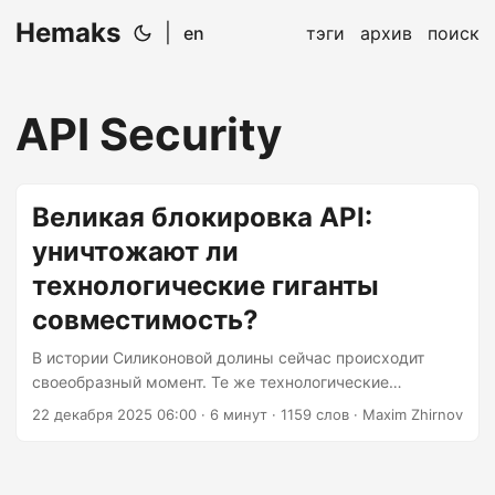
Hemaks
|
en
тэги
архив
поиск
API Security
Великая блокировка API:
уничтожают ли
технологические гиганты
совместимость?
В истории Силиконовой долины сейчас происходит
своеобразный момент. Те же технологические
компании, которые построили свои империи на
22 декабря 2025 06:00
· 6 минут · 1159 слов · Maxim Zhirnov
обещании открытых стандартов и взаимосвязанных
систем, теперь используют ограничения API как
цифровые рвы вокруг своих замков. И ирония? Они