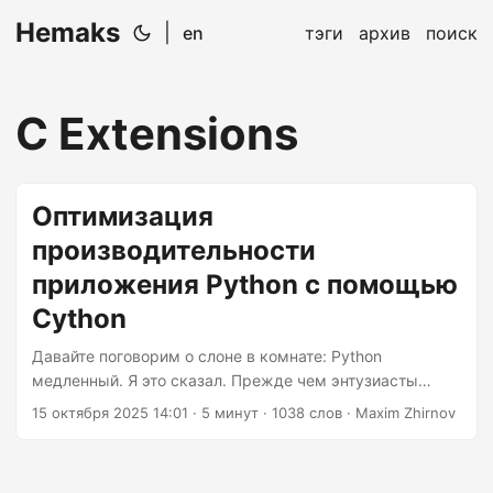
Hemaks
|
en
тэги
архив
поиск
C Extensions
Оптимизация
производительности
приложения Python с помощью
Cython
Давайте поговорим о слоне в комнате: Python
медленный. Я это сказал. Прежде чем энтузиасты
Python возьмут в руки вилы, позвольте мне пояснить:
15 октября 2025 14:01
· 5 минут · 1038 слов · Maxim Zhirnov
Python не медленный из-за плохого дизайна. Он
медленный, потому что ставит счастье разработчика
выше сырой скорости. И честно говоря, обычно это