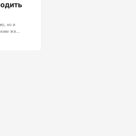
водить
ю, но и
таким же
ём загвоздка:
тавляет их код,
ались на
ыбросы
 проблема,