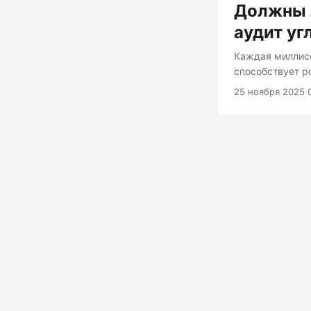
Должны 
аудит уг
Каждая миллисе
способствует р
реальным и изм
25 ноября 2025 
большинство ра
даже если от э
показателях пр
углекислого газ
которая касаетс