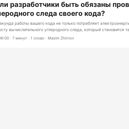
ли разработчики быть обязаны про
леродного следа своего кода?
кунда работы вашего кода не только потребляет электроэнерги
осту вычислительного углеродного следа, который становится 
еримым, как бензин, заливаемый в автомобиль. Однако вот в ч
06:00
· 7 минут · 1 слово · Maxim Zhirnov
зработчиков не смогут точно сказать, какой углеродный след ос
того будет зависеть его внедрение. Мы десятилетиями зациклив
оизводительности, аудитах безопасности и качестве кода, но в
а как-то оставались в тени, воспринимались как экологическая
я чьего-то другого рабочего стола....