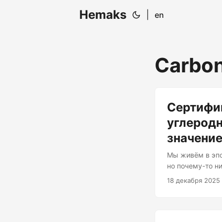
Hemaks
|
en
Carbon
Сертифи
углеродн
значение
Мы живём в эпо
но почему-то н
Иронично, не п
18 декабря 2025
технологий отв
эквивалентно в
предполагают, ч
фундаментально