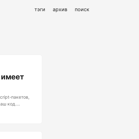
тэги
архив
поиск
 имеет
ript-пакетов,
аш код.
уникационных
азов — это
гнозы
.