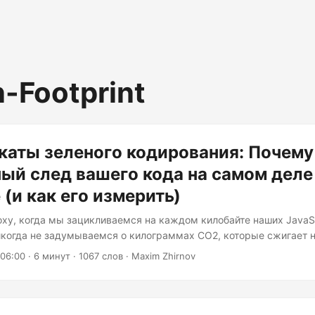
-Footprint
каты зеленого кодирования: Почему
ый след вашего кода на самом деле
 (и как его измерить)
ху, когда мы зацикливаемся на каждом килобайте наших JavaSc
икогда не задумываемся о килограммах CO2, которые сжигает н
равда ли? Вот повод задуматься: сектор информационно-комм
 06:00
· 6 минут · 1067 слов · Maxim Zhirnov
ечает за приблизительно 4% глобальных выбросов парниковых г
сей авиационной промышленности. И ситуация ухудшается. Про
то к 2040 году этот показатель может взлететь до 14%, если мы
 не изменим подход к разработке программного обеспечения...