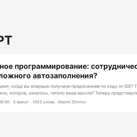
PT
ное программирование: сотрудниче
ложного автозаполнения?
мент, когда вы впервые получили предложение по коду от IDE? 
но, которое, казалось, читало ваши мысли? Теперь представьте
стероиды, но с реальными способностями к рассуждению. Вот 
06:00
· 5 минут · 1053 слова · Maxim Zhirnov
рным программированием с ИИ. Но вот вопрос на миллион долл
разработчикам: мы на самом деле сотрудничаем с ИИ, или мы п
очень дорогой автодополнение одеждёй сотрудничества?...