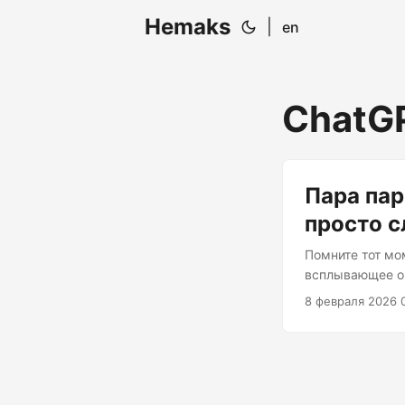
Hemaks
|
en
ChatG
Пара пар
просто с
Помните тот мо
всплывающее ок
умноженное на 
8 февраля 2026 
находимся с па
не даёт покоя 
приукрашиваем 