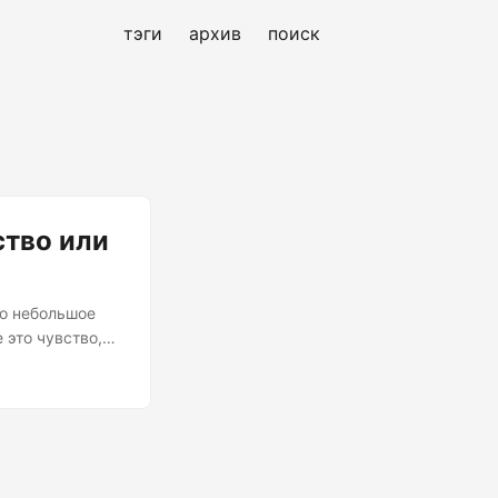
тэги
архив
поиск
ство или
То небольшое
 это чувство,
где мы
аров, который
росто