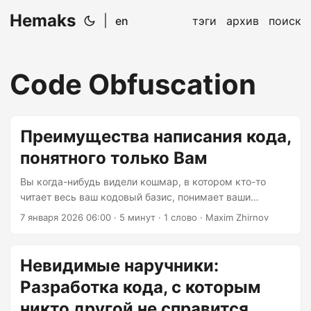
Hemaks
|
en
тэги
архив
поиск
Code Obfuscation
Преимущества написания кода,
понятного только Вам
Вы когда-нибудь видели кошмар, в котором кто-то
читает весь ваш кодовый базис, понимает ваши
гениальные алгоритмы лучше, чем вы сами, и затем
7 января 2026 06:00
· 5 минут · 1 слово · Maxim Zhirnov
использует их против вас? Добро пожаловать в мир
разработчиков, которые не запутывают свой код. Это
всё равно что оставить свой дневник на общественной
Невидимые наручники:
скамейке с неоновой вывеской «ПРОЧИТАЙ МЕНЯ».
Разработка кода, с которым
Запутывание кода — это не про секретность или
паранойю (ну, может быть, немного паранойи, но
никто другой не справится