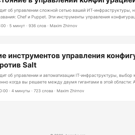
одит об управлении сложной сетью вашей ИТ-инфраструктуры, н
азвания: Chef и Puppet. Эти инструменты управления конфигура
роями мира DevOps, помогая командам автоматизировать и п
:00
· 5 минут · 936 слов · Maxim Zhirnov
высокой точностью. Но какой из них выбрать? Давайте углубимс
 обнаружим секретный ингредиент, который сделает один из эт
деальным решением для ваших инфраструктурных потребностей
 Прежде чем мы перейдём к деталям, давайте разберёмся, что э
е инструментов управления конфиг
ротив Salt
одит об управлении и автоматизации IT-инфраструктуры, выбор
нно когда вы решаете между двумя гигантами в этой области: An
 инструмента имеют своих преданных поклонников и уникальные
0:00
· 4 минуты · 723 слова · Maxim Zhirnov
х подходит именно вам? Давайте погрузимся в детали и рассмот
 сценарии использования каждого из них. Архитектура: основа
зует централизованную архитектуру, где один мастер-узел управ
й. Этот мастер-узел использует SSH-соединения для связи с 
его безагентным....