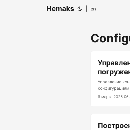
Hemaks
|
en
Config
Управлен
погруже
Управление кон
конфигурациями
файлами YAML. 
6 марта 2026 06
помогут вам ор
YAML — популяр
Однако по мере
нескольким про
Построе