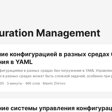
uration Management
ие конфигурацией в разных средах 
ния в YAML
фигурациями в разных средах без погружения в YAML Управле
 в разных средах может быть сложной задачей, особенно при 
В этой статье мы рассмотрим несколько стратегий и инструмен
:00
· 3 минуты · 466 слов · Maxim Zhirnov
ганизовать и упростить управление вашими конфигурациями. 
ный формат файлов конфигурации благодаря своей читабельнос
 роста вашего проекта растёт и сложность файлов YAML. Это м
блемам:...
ние системы управления конфигурац