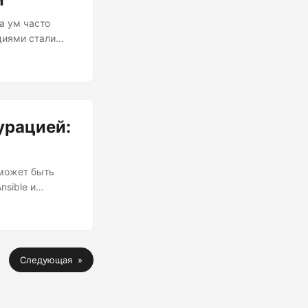
а ум часто
циями стали
оддерживать
я в детали, и,
их
. Что такое
то за
урацией:
 может быть
sible и
 преимущества,
рим различия,
 автоматизации
ляет всей
Следующая »
управляемыми