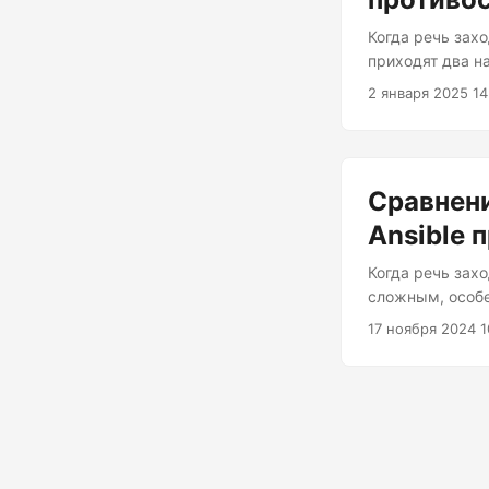
Когда речь зах
приходят два н
невоспетыми ге
2 января 2025 14
свои системы с 
может быть, мы
инструментов и
Chef и Puppet?
Сравнени
инструменты....
Ansible п
Когда речь зах
сложным, особе
SaltStack. Оба
17 ноября 2024 1
но какой из ни
преимущества и
Ansible исполь
инфраструктуро
хостами, делая 