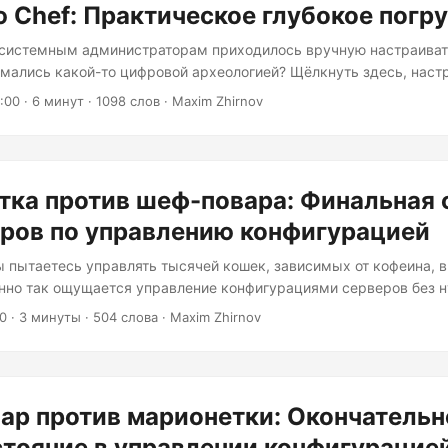
Chef: Практическое глубокое погр
 системным администраторам приходилось вручную настраиват
имались какой-то цифровой археологией? Щёлкнуть здесь, настр
эту службу, надеяться, что ничего не сломается? Те дни давно 
:00
· 6 минут · 1098 слов · Maxim Zhirnov
ир Инфраструктура как код, где Chef превращает вашу хаотич
производимые, контролируемые версиями объявления, которые
инженера плакать от счастья. Если вы когда-нибудь ловили себ
дорово, если бы я мог просто закодировать свою инфраструктур
ка против шеф-повара: Финальная 
ения?...
ров по управлению конфигурацией
ы пытаетесь управлять тысячей кошек, зависимых от кофеина, в
енно так ощущается управление конфигурациями серверов без 
Встречайте Puppet и Chef — цифровой эквивалент кошачьей мят
00
· 3 минуты · 504 слова · Maxim Zhirnov
е разберём эти жемчужины DevOps с хирургической точностью 
стиле «папиных анекдотов»). Архитектура: Повелитель марионет
ров Оба инструмента следуют архитектуре «главный сервер — 
ожа на разные поваренные книги:...
ар против марионетки: Окончательн
тояние в управлении конфигурацие