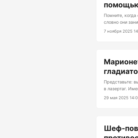
помощью 
Помните, когда
словно они зан
перезапустить 
7 ноября 2025 14
пожаловать в м
серверов в вос
любого DevOps-
«Как бы было з
Марионет
кодирую прилож
гладиато
Представьте: в
в лазертаг. Им
инструментов. 
29 мая 2025 14:
указок. Давайт
парой шуток в 
Кухонных кошма
реализация пох
Шеф-пов
противос