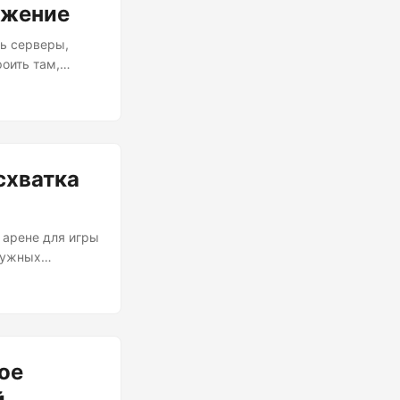
ужение
ь серверы,
оить там,
прошли — добро
ную настройку
 заставили бы
я на мысли:
у так же, как я
схватка
 арене для игры
нужных
ы и лазерных
(и, возможно,
ок против
агент», но их
ое
й