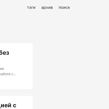
тэги
архив
поиск
без
ние
работе с
тов, которые
Дилемма YAML
ти и простоте.
ожет привести к
ией с