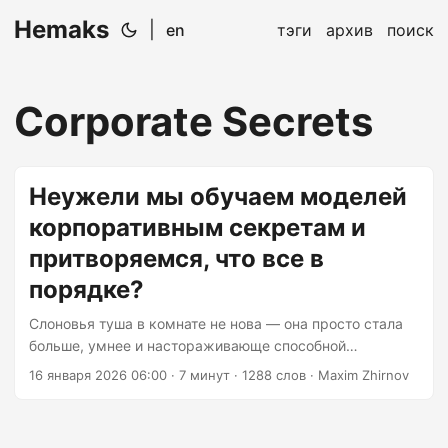
Hemaks
|
en
тэги
архив
поиск
Corporate Secrets
Неужели мы обучаем моделей
корпоративным секретам и
притворяемся, что все в
порядке?
Слоновья туша в комнате не нова — она просто стала
больше, умнее и настораживающе способной
запоминать всё, что вы ей скормите. И всё же мы
16 января 2026 06:00
· 7 минут · 1288 слов · Maxim Zhirnov
коллективно решили, что вставлять проприетарную
бизнес-логику в Claude или ChatGPT — это нормально.
Спойлер: это не так. Неудобная правда, которую никто