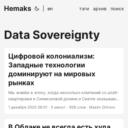
Hemaks
|
en
тэги
архив
поиск
Data Sovereignty
Цифровой колониализм:
Западные технологии
доминируют на мировых
рынках
Мы живём в эпоху, когда несколько компаний со штаб-
квартирами в Силиконовой долине и Сиэтле оказывают
большее влияние на глобальные коммуникацию,
1 декабря 2025 06:01
· 5 минут · 958 слов · Maxim Zhirnov
торговлю и культуру, чем большинство национальных
государств. Но вот неудобная правда: это не случайно.
Это систематично. Это преднамеренно. И это
В Облаке не всегда есть худа