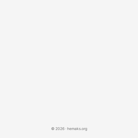
звание «языка для создания языков». Что делает
Racket особенным? Racket похож на того невероятно
талантливого друга, который не любит хвастаться....
© 2026 · hemaks.org