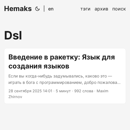
Hemaks
|
en
тэги
архив
поиск
Dsl
Введение в ракетку: Язык для
создания языков
Если вы когда-нибудь задумывались, каково это —
играть в бога с программированием, добро пожаловать
в Racket — здесь создание собственного языка
28 сентября 2025 14:01
· 5 минут · 992 слова · Maxim
программирования не только возможно, но и активно
Zhirnov
поощряется. Это не типичный язык программирования
уровня «Hello, World!», где вы проводите месяцы,
пытаясь просто вывести текст. Racket — это
универсальный инструмент для создания языков, и
сегодня мы подробно разберём, почему он заслужил