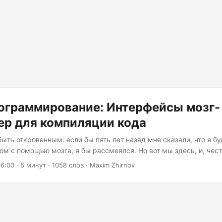
ограммирование: Интерфейсы мозг-
ер для компиляции кода
ыть откровенным: если бы пять лет назад мне сказали, что я бу
ом с помощью мозга, я бы рассмеялся. Но вот мы здесь, и, чест
аточно увлекательна, чтобы мы перестали относиться к ней как
06:00
· 5 минут · 1058 слов · Maxim Zhirnov
зго-компьютерные интерфейсы (МКИ) эволюционировали из лаб
гим оборудованием в доступные, удобные для разработчиков 
тельно работают. Вопрос не в том, стоит ли вам исследовать эту