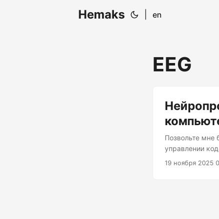
Hemaks
|
en
EEG
Нейропр
компьют
Позвольте мне б
управлении код
технология дост
19 ноября 2025 
фантастике. Мо
чрезмерно доро
которые действи
том, когда....