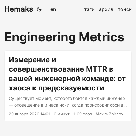
Hemaks
|
en
тэги
архив
поиск
Engineering Metrics
Измерение и
совершенствование MTTR в
вашей инженерной команде: от
хаоса к предсказуемости
Существует момент, которого боится каждый инженер
— оповещение в 3 часа ночи, когда происходит сбой в
чём-то критически важном, и внезапно ваша команда
20 января 2026 14:01
· 6 минут · 1169 слов · Maxim Zhirnov
переходит в режим тушения пожара. Настоящий
вопрос заключается не в том, произойдёт ли сбой
системы (он произойдёт), а в том, насколько быстро