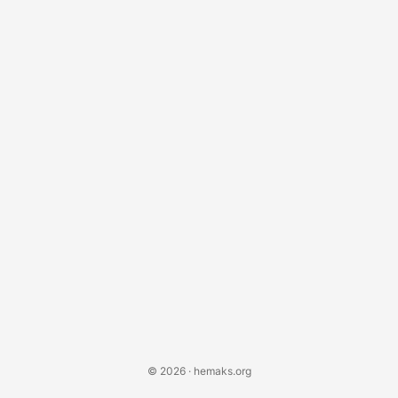
потоковой обработки данных с помощью Apache Beam,
и я проведу вас через процесс создания потокового
конвейера ETL (Extract, Transform, Load)....
© 2026 · hemaks.org