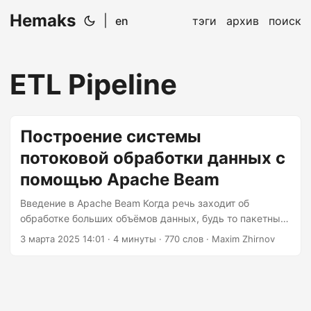
Hemaks
|
en
тэги
архив
поиск
ETL Pipeline
Построение системы
потоковой обработки данных с
помощью Apache Beam
Введение в Apache Beam Когда речь заходит об
обработке больших объёмов данных, будь то пакетный
или потоковый режим, Apache Beam выделяется как
3 марта 2025 14:01
· 4 минуты · 770 слов · Maxim Zhirnov
универсальный и мощный инструмент. Apache Beam —
это открытая программная платформа, которая
позволяет легко разрабатывать и выполнять конвейеры
обработки данных, поддерживающие как пакетные, так
и потоковые данные. В этой статье мы углубимся в мир