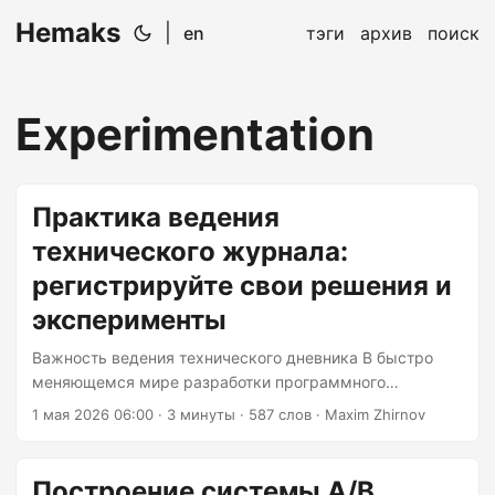
Hemaks
|
en
тэги
архив
поиск
Experimentation
Практика ведения
технического журнала:
регистрируйте свои решения и
эксперименты
Важность ведения технического дневника В быстро
меняющемся мире разработки программного
обеспечения легко увлечься повседневной рутиной и
1 мая 2026 06:00
· 3 минуты · 587 слов · Maxim Zhirnov
потерять из виду общую картину. Именно здесь на
помощь приходит технический дневник. Ведение
подробного журнала ваших решений, экспериментов и
Построение системы A/B