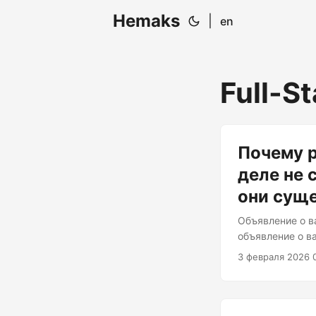
Hemaks
|
en
Full-S
Почему р
деле не 
они сущ
Объявление о в
объявление о в
разработчика! В
3 февраля 2026 
Kubernetes, Pos
практиками Dev
Должны чувство
Зарплата: конк