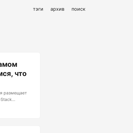
тэги
архив
поиск
самом
ся, что
ия размещает
-Stack
S, Docker,
росервисов,
чением.
андой.
чтобы он