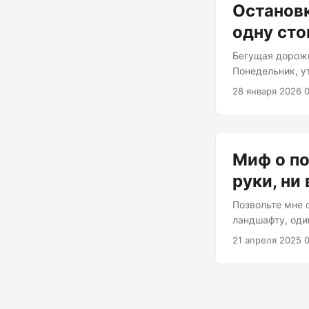
Остановк
выполнял работу
одну сто
Бегущая дорожк
Понедельник, ут
фреймворк с 50
28 января 2026 
быстрее!» «Нак
трёхлетнюю код
понимаете, что 
2026 году....
Миф о по
руки, ни
Позвольте мне 
ландшафту, оди
данных. Оно ра
21 апреля 2025 0
SVG за обедом.
все согласились
цифровой сказки
разработка выгля