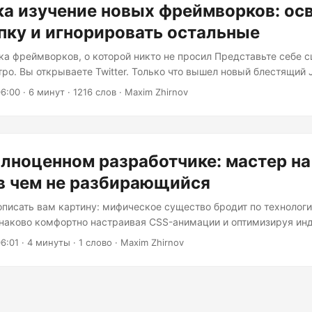
а изучение новых фреймворков: ос
 пяти человек, но не хотим платить пять зарплат....
пку и игнорировать остальные
а фреймворков, о которой никто не просил Представьте себе с
ро. Вы открываете Twitter. Только что вышел новый блестящий J
 тысячами звёзд на GitHub. Отзывы восторженные: «Разработка
06:00
· 6 минут · 1216 слов · Maxim Zhirnov
онец-то фреймворк, который всё понимает!» Ко вторнику вы за
овую базу, чтобы переписать всё на этом чудо-фреймворке. К 
он решает проблему, которой у вас нет. Добро пожаловать в ве
лноценном разработчике: мастер на
 в чем не разбирающийся
описать вам картину: мифическое существо бродит по технолог
наково комфортно настраивая CSS-анимации и оптимизируя ин
зворачивает кластеры Kubernetes перед завтраком и обсуждае
6:01
· 4 минуты · 1 слово · Maxim Zhirnov
 Встречайте Unicorn Developer™ — красивую ложь, поддержива
, потому что она отлично подходит для публикаций в LinkedIn.
 Термин «full-stack разработчик» появился в начале 2000-х год
дела так: flowchart LR A[HTML] --> B[CSS] B --> C[JavaScript] C 