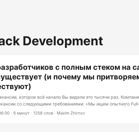
tack Development
азработчиков с полным стеком на 
существует (и почему мы притворяем
ествуют)
акансии, которое всё начало Вы видели это тысячи раз. Компан
акансии со следующими требованиями: «Мы ищем опытного Full
ы должны владеть React, Vue, Angular, Node.js, Python, Java, AW
06:00
· 6 минут · 1258 слов · Maxim Zhirnov
tgreSQL, MongoDB, Redis, GraphQL, REST API, архитектурой мик
Ops, и в идеале иметь некоторый опыт работы с машинным обу
вать себя комфортно, работая самостоятельно и руководя ком
урентоспособная». Перевод: мы хотим нанять одного человека, 