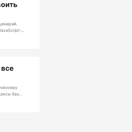
воить
ценарий.
avaScript-
 в 10 раз
бросили свою
среде вы
б-разработку в
 все
ическому
дексы баз
т доступность
ть которую мы
 Происхождение
ов, когда веб-
--> D[PHP] D --