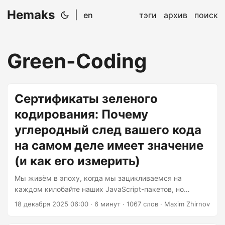
Hemaks
|
en
тэги
архив
поиск
Green-Coding
Сертификаты зеленого
кодирования: Почему
углеродный след вашего кода
на самом деле имеет значение
(и как его измерить)
Мы живём в эпоху, когда мы зацикливаемся на
каждом килобайте наших JavaScript-пакетов, но
почему-то никогда не задумываемся о килограммах
18 декабря 2025 06:00
· 6 минут · 1067 слов · Maxim Zhirnov
CO2, которые сжигает наш код. Иронично, не правда
ли? Вот повод задуматься: сектор информационно-