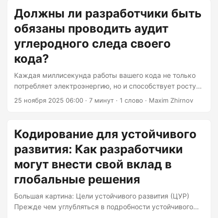
коммуникационных технологий отвечает за
Должны ли разработчики быть
приблизительно 4% глобальных выбросов парниковых
обязаны проводить аудит
газов — это эквивалентно всей авиационной
промышленности. И ситуация ухудшается. Прогнозы
углеродного следа своего
предполагают, что к 2040 году этот показатель может
кода?
взлететь до 14%, если мы фундаментально не изменим
подход к разработке программного обеспечения....
Каждая миллисекунда работы вашего кода не только
потребляет электроэнергию, но и способствует росту
вычислительного углеродного следа, который
25 ноября 2025 06:00
· 7 минут · 1 слово · Maxim Zhirnov
становится таким же реальным и измеримым, как
бензин, заливаемый в автомобиль. Однако вот в чём
загвоздка: большинство разработчиков не смогут точно
Кодирование для устойчивого
сказать, какой углеродный след оставляет их код,
развития: Как разработчики
даже если от этого будет зависеть его внедрение. Мы
десятилетиями зацикливались на показателях
могут внести свой вклад в
производительности, аудитах безопасности и качестве
глобальные решения
кода, но выбросы углекислого газа как-то оставались в
тени, воспринимались как экологическая проблема,
Большая картина: Цели устойчивого развития (ЦУР)
которая касается чьего-то другого рабочего стола....
Прежде чем углубляться в подробности устойчивого
программного обеспечения, важно понять более