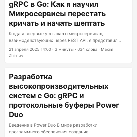
обычно испытывая те же чувства, что и при проверке
gRPC в Go: Как я научил
банковского счёта после ночной прогулки. Но вот
Микросервисы перестать
хорошая новость: Protocol Buffers в Go могут быть
невероятно быстрыми и эффективными по
кричать и начать шептать
использованию памяти, если знать приёмы
Когда я впервые услышал о микросервисах,
оптимизации....
взаимодействующих через REST API, я представил
себе цифровых официантов, выкрикивающих рецепты в
21 апреля 2025 14:00
· 3 минуты · 634 слова · Maxim
формате JSON по всей переполненной кухне. Затем я
Zhirnov
открыл для себя gRPC — секретный язык
микросервисов, больше похожий на хорошо
отрепетированную симфонию. Позвольте мне показать
Разработка
вам, как заставить ваши сервисы Go общаться как
высокопроизводительных
опытные дирижёры оркестра, а не как шумный
систем с Go: gRPC и
кухонный персонал. Настройка сцены gRPC Прежде
чем мы создадим нашу протокольную симфонию,
протокольные буферы Power
давайте подготовим инструменты:...
Duo
Введение в Power Duo В мире разработки
программного обеспечения создание