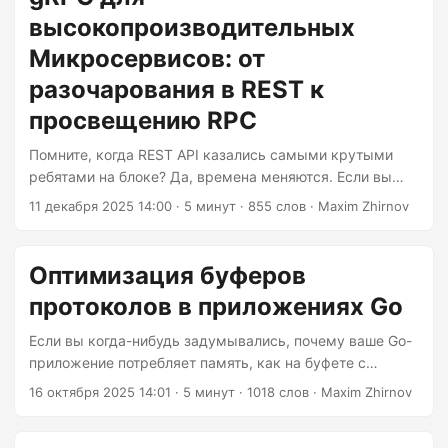
REST API похожим на конную повозку. Теперь у нас
высокопроизводительных
есть HTTP/3, вступающий в игру, и, честно говоря,
пришло время серьёзно поговорить о том, какой
Микросервисов: от
протокол действительно заслуживает места в вашей
разочарования в REST к
архитектуре. Позвольте мне быть прямым: выбор
просвещению RPC
правильного протокола связи — это не вопрос моды....
Помните, когда REST API казались самыми крутыми
ребятами на блоке? Да, времена меняются. Если вы
утонули в коде REST API и наблюдаете, как ваши
11 декабря 2025 14:00
· 5 минут · 855 слов · Maxim Zhirnov
микросервисы перетаскивают данные, словно
пробираются через патоку, возможно, пришло время
узнать, почему gRPC стал предпочтительным
Оптимизация буферов
решением для организаций, которые действительно
протоколов в приложениях Go
заботятся о производительности. Позвольте мне быть
откровенным: gRPC — это не просто очередной
Если вы когда-нибудь задумывались, почему ваше Go-
технологический хайп. Это действительно практичная
приложение потребляет память, как на буфете с
платформа, которая решает реальные проблемы в
неограниченным количеством еды, скорее всего, вы не
16 октября 2025 14:01
· 5 минут · 1018 слов · Maxim Zhirnov
распределённых системах. И нет, вам не нужно иметь
оптимизировали использование Protocol Buffers. Я сам
учёную степень по информатике, чтобы понять её....
был в такой ситуации, с ужасом глядя на профили кучи,