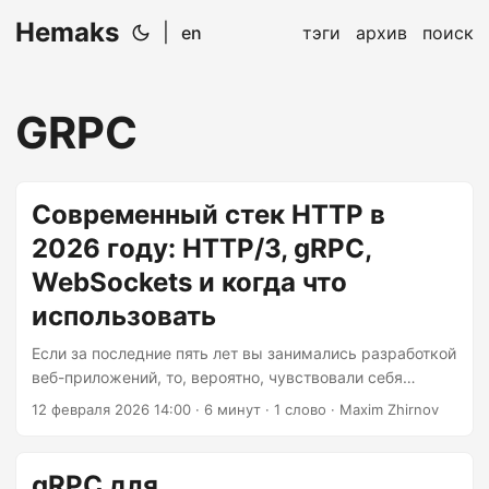
Hemaks
|
en
тэги
архив
поиск
GRPC
Современный стек HTTP в
2026 году: HTTP/3, gRPC,
WebSockets и когда что
использовать
Если за последние пять лет вы занимались разработкой
веб-приложений, то, вероятно, чувствовали себя
путешественником во времени, наблюдая за
12 февраля 2026 14:00
· 6 минут · 1 слово · Maxim Zhirnov
эволюцией HTTP. Один момент вы debugging падения
соединений WebSocket, а в следующий уже
обнаруживаете, что существует gRPC и делает ваш
gRPC для