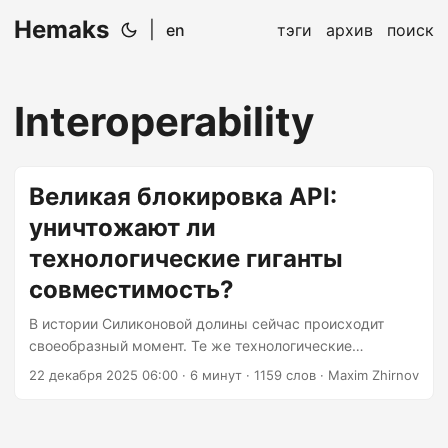
Hemaks
|
en
тэги
архив
поиск
Interoperability
Великая блокировка API:
уничтожают ли
технологические гиганты
совместимость?
В истории Силиконовой долины сейчас происходит
своеобразный момент. Те же технологические
компании, которые построили свои империи на
22 декабря 2025 06:00
· 6 минут · 1159 слов · Maxim Zhirnov
обещании открытых стандартов и взаимосвязанных
систем, теперь используют ограничения API как
цифровые рвы вокруг своих замков. И ирония? Они