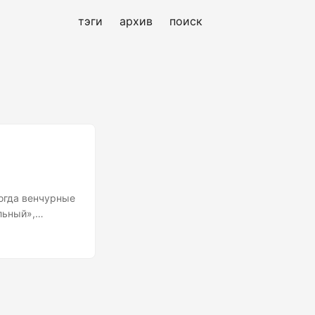
тэги
архив
поиск
Когда венчурные
льный»,
мы наблюдаем,
ователей. Мы
к в сфере
ьно. Только
формы, которые
оны отчуждения