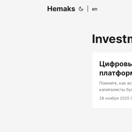
Hemaks
|
en
Invest
Цифровы
платфор
Помните, как в
капиталисты бу
«иммерсивный» 
28 ноября 2025 
— это не прост
наблюдаем впеч
технологий — и
Meta вложила б
должны были ст