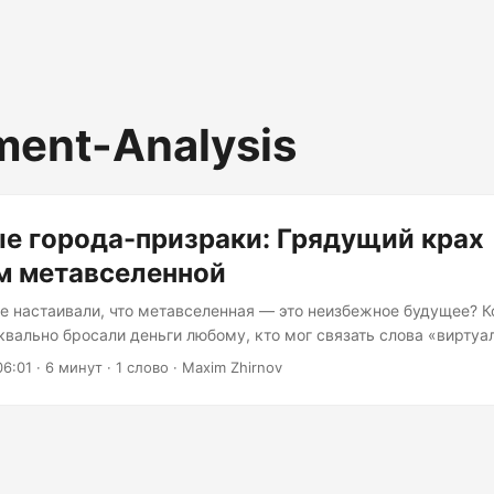
ment-Analysis
е города-призраки: Грядущий крах
м метавселенной
се настаивали, что метавселенная — это неизбежное будущее? 
квально бросали деньги любому, кто мог связать слова «виртуа
и «Web3» в одном предложении? Да, именно об этом. То, что 
06:01
· 6 минут · 1 слово · Maxim Zhirnov
о коррекция рынка или сезонное снижение вовлечённости польз
атляющий, замедленный провал одного из самых смелых ставо
, честно говоря, это одновременно трагично и мрачно занимател
олее 60 миллиардов долларов в эту цифровую границу, а плат
ать следующим Facebook, превращаются в нечто похожее на з