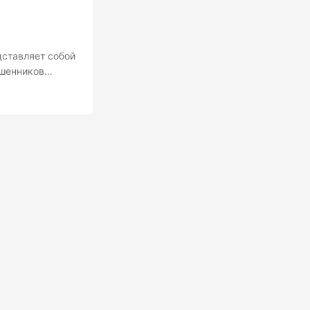
ставляет собой
ошенников
ки-мышки» между
в борьбы с
стности,
тролируемого
нных....