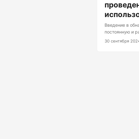
проведе
использо
Введение в обн
постоянную и р
становятся всё
30 сентября 202
ними и финансо
мошенничеством
Isolation Forest
обучения, пред