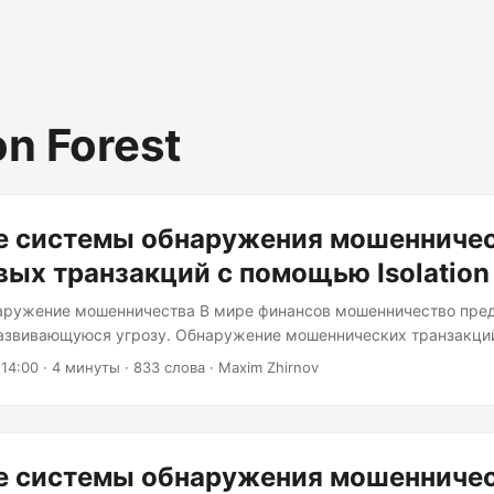
on Forest
е системы обнаружения мошенничес
ых транзакций с помощью Isolation 
аружение мошенничества В мире финансов мошенничество пред
азвивающуюся угрозу. Обнаружение мошеннических транзакци
, требующей анализа огромных объёмов данных, часто в режи
 14:00
· 4 минуты · 833 слова · Maxim Zhirnov
ционные методы могут быть громоздкими и неэффективными, о
ими наборами данных. Именно здесь на помощь приходит алгорит
гающий мощное и эффективное решение для обнаружения аномал
? Isolation Forest — это алгоритм машинного обучения без учителя,
е системы обнаружения мошенничес
й для обнаружения аномалий или выбросов в наборах данных...