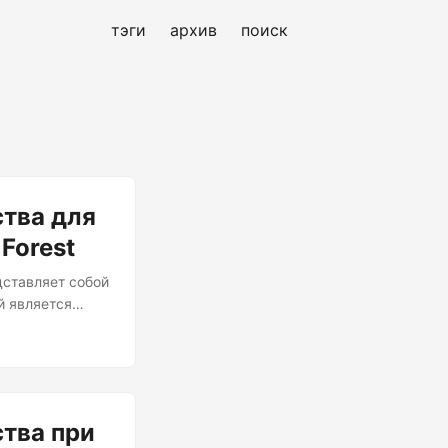
тэги
архив
поиск
тва для
Forest
ставляет собой
й является
ме реального
собенно при
м Isolation
ий. Что такое
тва при
.