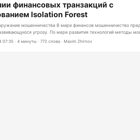
нии финансовых транзакций с
ванием Isolation Forest
аружение мошенничества В мире финансов мошенничество пред
азвивающуюся угрозу. По мере развития технологий методы м
 более изощрёнными, превращая борьбу с ними в игру «в кош
4 07:35
· 4 минуты · 772 слова · Maxim Zhirnov
выми учреждениями. Одним из наиболее эффективных способо
 является использование алгоритмов машинного обучения, в ча
. Что такое Isolation Forest? Isolation Forest — это алгоритм некон
назначенный для выявления аномалий или выбросов в наборе да